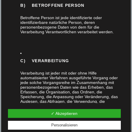
B) BETROFFENE PERSON
Betroffene Person ist jede identifizierte oder
identifizierbare natürliche Person, deren
personenbezogene Daten von dem für die
Verarbeitung Verantwortlichen verarbeitet werden.
C) VERARBEITUNG
Einbruchsschutz – Schutz vor Einbruch durch den
Verarbeitung ist jeder mit oder ohne Hilfe
Tischler
automatisierter Verfahren ausgeführte Vorgang oder
jede solche Vorgangsreihe im Zusammenhang mit
14. November 2023
personenbezogenen Daten wie das Erheben, das
Erfassen, die Organisation, das Ordnen, die
Speicherung, die Anpassung oder Veränderung, das
Ein Einbruch in die eigenen vier Wände ist für
Auslesen, das Abfragen, die Verwendung, die
Offenlegung durch Übermittlung, Verbreitung oder eine
viele Menschen ein schockierendes Erlebnis. Die
andere Form der Bereitstellung, den Abgleich oder die
✓ Akzeptieren
Verknüpfung, die Einschränkung, das Löschen oder
Verletzung der Privatsphäre, das
die Vernichtung.
verlorengegangene…
Personalisieren