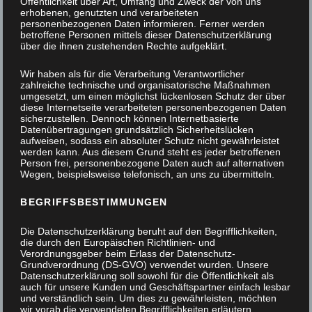
Öffentlichkeit über Art, Umfang und Zweck der von uns
erhobenen, genutzten und verarbeiteten
personenbezogenen Daten informieren. Ferner werden
betroffene Personen mittels dieser Datenschutzerklärung
über die ihnen zustehenden Rechte aufgeklärt.
Wir haben als für die Verarbeitung Verantwortlicher
zahlreiche technische und organisatorische Maßnahmen
umgesetzt, um einen möglichst lückenlosen Schutz der über
diese Internetseite verarbeiteten personenbezogenen Daten
sicherzustellen. Dennoch können Internetbasierte
Datenübertragungen grundsätzlich Sicherheitslücken
aufweisen, sodass ein absoluter Schutz nicht gewährleistet
werden kann. Aus diesem Grund steht es jeder betroffenen
Person frei, personenbezogene Daten auch auf alternativen
Wegen, beispielsweise telefonisch, an uns zu übermitteln.
BEGRIFFSBESTIMMUNGEN
Die Datenschutzerklärung beruht auf den Begrifflichkeiten,
die durch den Europäischen Richtlinien- und
Verordnungsgeber beim Erlass der Datenschutz-
Grundverordnung (DS-GVO) verwendet wurden. Unsere
Datenschutzerklärung soll sowohl für die Öffentlichkeit als
auch für unsere Kunden und Geschäftspartner einfach lesbar
und verständlich sein. Um dies zu gewährleisten, möchten
Fenster in Schweden
wir vorab die verwendeten Begrifflichkeiten erläutern.