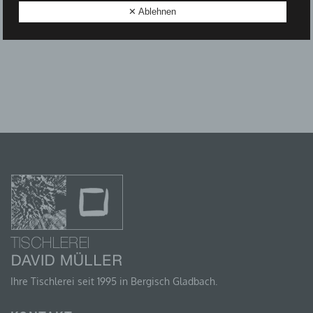
✕ Ablehnen
D) EINSCHRÄNKUNG DER VERARBEITUNG
Einschränkung der Verarbeitung ist die Markierung
gespeicherter personenbezogener Daten mit dem Ziel,
ihre künftige Verarbeitung einzuschränken.
E) PROFILING
Profiling ist jede Art der automatisierten Verarbeitung
personenbezogener Daten, die darin besteht, dass
diese personenbezogenen Daten verwendet werden,
um bestimmte persönliche Aspekte, die sich auf eine
natürliche Person beziehen, zu bewerten,
insbesondere, um Aspekte bezüglich Arbeitsleistung,
wirtschaftlicher Lage, Gesundheit, persönlicher
Vorlieben, Interessen, Zuverlässigkeit, Verhalten,
Aufenthaltsort oder Ortswechsel dieser natürlichen
Ihre Tischlerei seit 1995 in Bergisch Gladbach.
Person zu analysieren oder vorherzusagen.