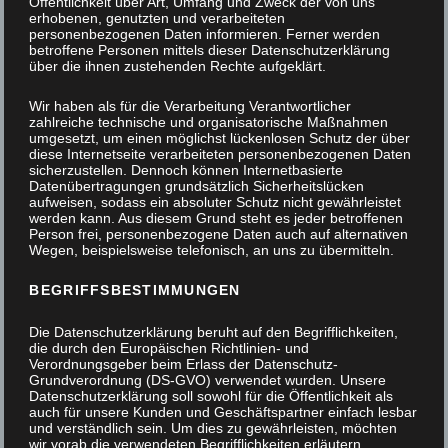
Öffentlichkeit über Art, Umfang und Zweck der von uns
TÜREN/FENSTER
erhobenen, genutzten und verarbeiteten
personenbezogenen Daten informieren. Ferner werden
EINBRUCHSSCHUTZ
betroffene Personen mittels dieser Datenschutzerklärung
über die ihnen zustehenden Rechte aufgeklärt.
SPECIALS
Wir haben als für die Verarbeitung Verantwortlicher
zahlreiche technische und organisatorische Maßnahmen
umgesetzt, um einen möglichst lückenlosen Schutz der über
diese Internetseite verarbeiteten personenbezogenen Daten
sicherzustellen. Dennoch können Internetbasierte
Hauseingangstür mit satiniertem Glas,
Datenübertragungen grundsätzlich Sicherheitslücken
aufweisen, sodass ein absoluter Schutz nicht gewährleistet
Einbruchsicher
werden kann. Aus diesem Grund steht es jeder betroffenen
Person frei, personenbezogene Daten auch auf alternativen
EINBRUCHSSCHUTZ
,
TÜREN/FENSTER
Wegen, beispielsweise telefonisch, an uns zu übermitteln.
BEGRIFFSBESTIMMUNGEN
Die Datenschutzerklärung beruht auf den Begrifflichkeiten,
die durch den Europäischen Richtlinien- und
Verordnungsgeber beim Erlass der Datenschutz-
Nischenschrank mit lackierten Türen
Grundverordnung (DS-GVO) verwendet wurden. Unsere
Datenschutzerklärung soll sowohl für die Öffentlichkeit als
INNENAUSBAU
,
SPECIALS
auch für unsere Kunden und Geschäftspartner einfach lesbar
und verständlich sein. Um dies zu gewährleisten, möchten
wir vorab die verwendeten Begrifflichkeiten erläutern.