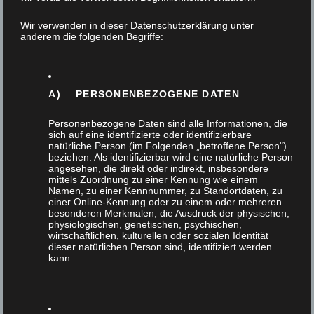
Wir verwenden in dieser Datenschutzerklärung unter
anderem die folgenden Begriffe:
Medienschrank in Weißlack
MÖBEL
A) PERSONENBEZOGENE DATEN
Personenbezogene Daten sind alle Informationen, die
sich auf eine identifizierte oder identifizierbare
natürliche Person (im Folgenden „betroffene Person")
beziehen. Als identifizierbar wird eine natürliche Person
Griffstange aus Naturholz
angesehen, die direkt oder indirekt, insbesondere
mittels Zuordnung zu einer Kennung wie einem
MÖBEL
,
SPECIALS
Namen, zu einer Kennnummer, zu Standortdaten, zu
einer Online-Kennung oder zu einem oder mehreren
besonderen Merkmalen, die Ausdruck der physischen,
physiologischen, genetischen, psychischen,
wirtschaftlichen, kulturellen oder sozialen Identität
dieser natürlichen Person sind, identifiziert werden
kann.
Garderobe mit Schiebetüren in Glas und
Eiche