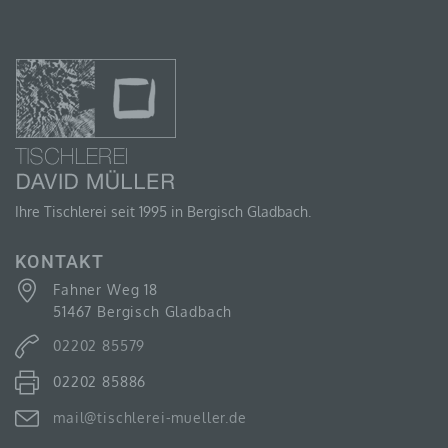
D) EINSCHRÄNKUNG DER VERARBEITUNG
Einschränkung der Verarbeitung ist die Markierung
gespeicherter personenbezogener Daten mit dem Ziel,
ihre künftige Verarbeitung einzuschränken.
Ihre Tischlerei seit 1995 in Bergisch Gladbach.
E) PROFILING
KONTAKT
Profiling ist jede Art der automatisierten Verarbeitung
personenbezogener Daten, die darin besteht, dass
Fahner Weg 18
diese personenbezogenen Daten verwendet werden,
51467 Bergisch Gladbach
um bestimmte persönliche Aspekte, die sich auf eine
natürliche Person beziehen, zu bewerten,
02202 85579
insbesondere, um Aspekte bezüglich Arbeitsleistung,
wirtschaftlicher Lage, Gesundheit, persönlicher
02202 85886
Vorlieben, Interessen, Zuverlässigkeit, Verhalten,
Aufenthaltsort oder Ortswechsel dieser natürlichen
Person zu analysieren oder vorherzusagen.
mail@tischlerei-mueller.de