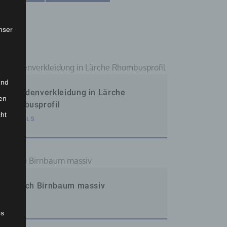
nser
und
Fassadenverkleidung in Lärche
en
Rhombusprofil
cht
SPECIALS
Esstisch Birnbaum massiv
MÖBEL
es