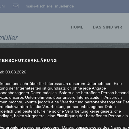
 Uhr
mail@tischlerei-mueller.de
HOME
DAS SIND WIR
TENSCHUTZERKLÄRUNG
nd: 09.08.2026
UNSERE PROJEKTE:
 freuen uns sehr über Ihr Interesse an unserem Unternehmen. Eine
ung der Internetseiten ist grundsätzlich ohne jede Angabe
sonenbezogener Daten möglich. Sofern eine betroffene Person besond
vices unseres Unternehmens über unsere Internetseite in Anspruch
men möchte, könnte jedoch eine Verarbeitung personenbezogener Da
orderlich werden. Ist die Verarbeitung personenbezogener Daten
rderlich und besteht für eine solche Verarbeitung keine gesetzliche
dlage, holen wir generell eine Einwilligung der betroffenen Person ein.
INNENAUSBAU
TÜREN/FENSTER
EINBRUCH
 Verarbeitung personenbezogener Daten, beispielsweise des Namens, 