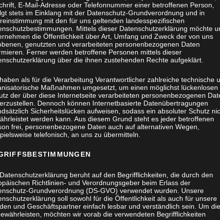
chrift, E-Mail-Adresse oder Telefonnummer einer betroffenen Person,
olgt stets im Einklang mit der Datenschutz-Grundverordnung und in
reinstimmung mit den für uns geltenden landesspezifischen
enschutzbestimmungen. Mittels dieser Datenschutzerklärung möchte u
ernehmen die Öffentlichkeit über Art, Umfang und Zweck der von uns
obenen, genutzten und verarbeiteten personenbezogenen Daten
rmieren. Ferner werden betroffene Personen mittels dieser
enschutzerklärung über die ihnen zustehenden Rechte aufgeklärt.
haben als für die Verarbeitung Verantwortlicher zahlreiche technische 
anisatorische Maßnahmen umgesetzt, um einen möglichst lückenlosen
Einbauschrank Schlafzimmer
utz der über diese Internetseite verarbeiteten personenbezogenen Dat
herzustellen. Dennoch können Internetbasierte Datenübertragungen
MÖBEL
dsätzlich Sicherheitslücken aufweisen, sodass ein absoluter Schutz ni
ährleistet werden kann. Aus diesem Grund steht es jeder betroffenen
son frei, personenbezogene Daten auch auf alternativen Wegen,
pielsweise telefonisch, an uns zu übermitteln.
GRIFFSBESTIMMUNGEN
Datenschutzerklärung beruht auf den Begrifflichkeiten, die durch den
Waschtischunterschrank mit
opäischen Richtlinien- und Verordnungsgeber beim Erlass der
enschutz-Grundverordnung (DS-GVO) verwendet wurden. Unsere
lackierten Glasfronten, beleuchtet
nschutzerklärung soll sowohl für die Öffentlichkeit als auch für unsere
den und Geschäftspartner einfach lesbar und verständlich sein. Um di
MÖBEL
ewährleisten, möchten wir vorab die verwendeten Begrifflichkeiten