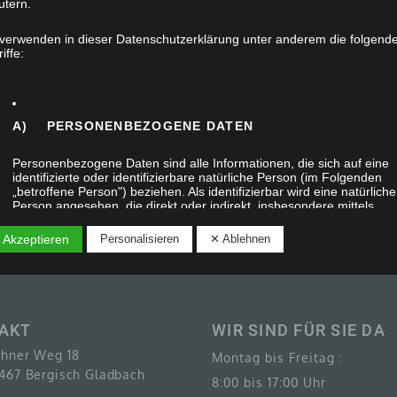
utern.
 verwenden in dieser Datenschutzerklärung unter anderem die folgend
iffe:
«
1
2
3
4
5
6
»
A) PERSONENBEZOGENE DATEN
Personenbezogene Daten sind alle Informationen, die sich auf eine
identifizierte oder identifizierbare natürliche Person (im Folgenden
„betroffene Person") beziehen. Als identifizierbar wird eine natürliche
Person angesehen, die direkt oder indirekt, insbesondere mittels
Zuordnung zu einer Kennung wie einem Namen, zu einer Kennnum
zu Standortdaten, zu einer Online-Kennung oder zu einem oder
 Akzeptieren
Personalisieren
✕ Ablehnen
mehreren besonderen Merkmalen, die Ausdruck der physischen,
physiologischen, genetischen, psychischen, wirtschaftlichen, kulturel
oder sozialen Identität dieser natürlichen Person sind, identifiziert
werden kann.
AKT
WIR SIND FÜR SIE DA
ahner Weg 18
Montag bis Freitag :
1467 Bergisch Gladbach
B) BETROFFENE PERSON
8:00 bis 17:00 Uhr