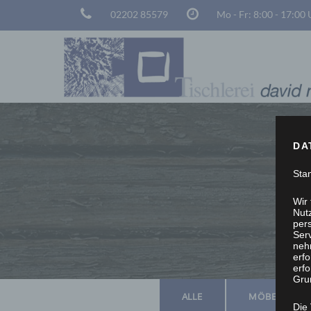
02202 85579
Mo - Fr: 8:00 - 17:00
DA
Sta
Wir
Nutz
per
Ser
neh
erf
erfo
Grun
ALLE
MÖBEL
Die