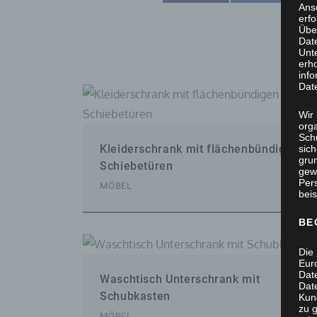
Ans
erf
Übe
Dat
Unt
erh
info
Dat
Wir 
org
Sch
Kleiderschrank mit flächenbündigen
sic
grun
Schiebetüren
gew
Per
MÖBEL
beis
BE
Die 
Eur
Dat
Waschtisch Unterschrank mit
Date
Schubkasten
Kun
zu g
MÖBEL