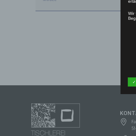
erlä
Wir
Begr
BEITRAGSNAVIGATION
✓
KONT
F
5