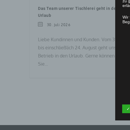
zu g
erlä
Das Team unserer Tischlerei geht in den
Urlaub
Wir
Begr
30. Juli 2026
Liebe Kundinnen und Kunden. Vom 31. Juli
bis einschließlich 24. August geht unser
Betrieb in den Urlaub. Gerne können
Sie…
✓