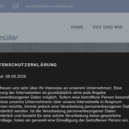
 Uhr
mail@tischlerei-mueller.de
HOME
DAS SIND WIR
TENSCHUTZERKLÄRUNG
STÖBERN, WIR SCHRE
nd: 08.08.2026
 freuen uns sehr über Ihr Interesse an unserem Unternehmen. Eine
ung der Internetseiten ist grundsätzlich ohne jede Angabe
sonenbezogener Daten möglich. Sofern eine betroffene Person besond
vices unseres Unternehmens über unsere Internetseite in Anspruch
men möchte, könnte jedoch eine Verarbeitung personenbezogener Da
orderlich werden. Ist die Verarbeitung personenbezogener Daten
rderlich und besteht für eine solche Verarbeitung keine gesetzliche
dlage, holen wir generell eine Einwilligung der betroffenen Person ein.