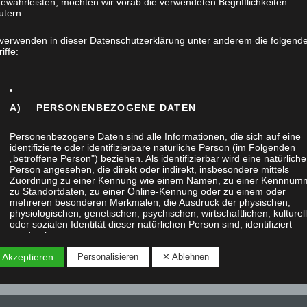
ewährleisten, möchten wir vorab die verwendeten Begrifflichkeiten
utern.
Wir machen Urlaub – Betriebsferien bis
zum 13. August 2020
 verwenden in dieser Datenschutzerklärung unter anderem die folgend
iffe:
22. Juli 2020
Liebe Kunden und Geschäftspartner, bis
A) PERSONENBEZOGENE DATEN
zum 13. August 2020 geht unser Betrieb
in die Ferien. Das Telefon bleibt Montag-
Personenbezogene Daten sind alle Informationen, die sich auf eine
identifizierte oder identifizierbare natürliche Person (im Folgenden
Freitag…
„betroffene Person") beziehen. Als identifizierbar wird eine natürliche
Person angesehen, die direkt oder indirekt, insbesondere mittels
Zuordnung zu einer Kennung wie einem Namen, zu einer Kennnum
zu Standortdaten, zu einer Online-Kennung oder zu einem oder
mehreren besonderen Merkmalen, die Ausdruck der physischen,
physiologischen, genetischen, psychischen, wirtschaftlichen, kulturel
oder sozialen Identität dieser natürlichen Person sind, identifiziert
werden kann.
 Akzeptieren
Personalisieren
✕ Ablehnen
B) BETROFFENE PERSON