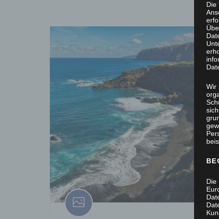
Die
Ans
erf
Übe
Dat
Unt
erh
info
Dat
Wir 
org
Sch
sic
grun
gew
Per
beis
BE
Die 
Eur
Dat
Date
Kun