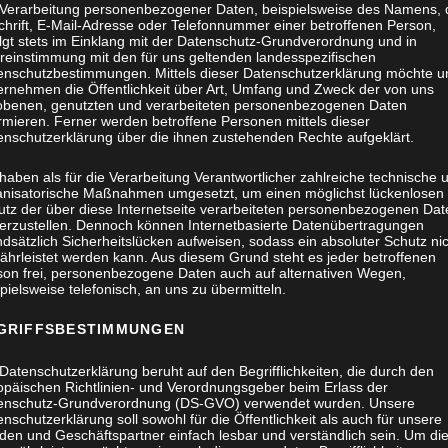
 Verarbeitung personenbezogener Daten, beispielsweise des Namens, 
chrift, E-Mail-Adresse oder Telefonnummer einer betroffenen Person,
olgt stets im Einklang mit der Datenschutz-Grundverordnung und in
reinstimmung mit den für uns geltenden landesspezifischen
enschutzbestimmungen. Mittels dieser Datenschutzerklärung möchte u
ernehmen die Öffentlichkeit über Art, Umfang und Zweck der von uns
obenen, genutzten und verarbeiteten personenbezogenen Daten
rmieren. Ferner werden betroffene Personen mittels dieser
enschutzerklärung über die ihnen zustehenden Rechte aufgeklärt.
haben als für die Verarbeitung Verantwortlicher zahlreiche technische 
anisatorische Maßnahmen umgesetzt, um einen möglichst lückenlosen
utz der über diese Internetseite verarbeiteten personenbezogenen Dat
herzustellen. Dennoch können Internetbasierte Datenübertragungen
dsätzlich Sicherheitslücken aufweisen, sodass ein absoluter Schutz ni
ährleistet werden kann. Aus diesem Grund steht es jeder betroffenen
son frei, personenbezogene Daten auch auf alternativen Wegen,
pielsweise telefonisch, an uns zu übermitteln.
GRIFFSBESTIMMUNGEN
Datenschutzerklärung beruht auf den Begrifflichkeiten, die durch den
opäischen Richtlinien- und Verordnungsgeber beim Erlass der
enschutz-Grundverordnung (DS-GVO) verwendet wurden. Unsere
nschutzerklärung soll sowohl für die Öffentlichkeit als auch für unsere
den und Geschäftspartner einfach lesbar und verständlich sein. Um di