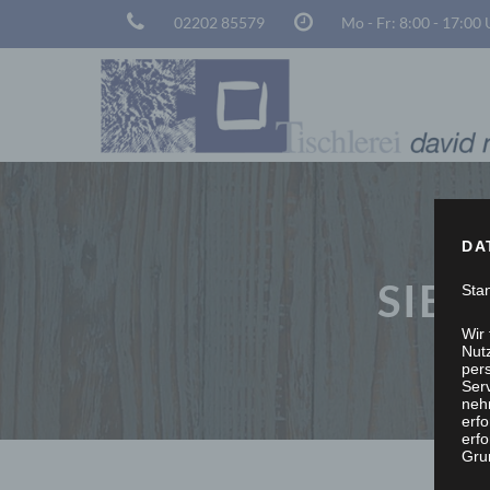
02202 85579
Mo - Fr: 8:00 - 17:00
DA
SIE 
Sta
Wir
Nutz
per
Ser
neh
erf
erfo
Grun