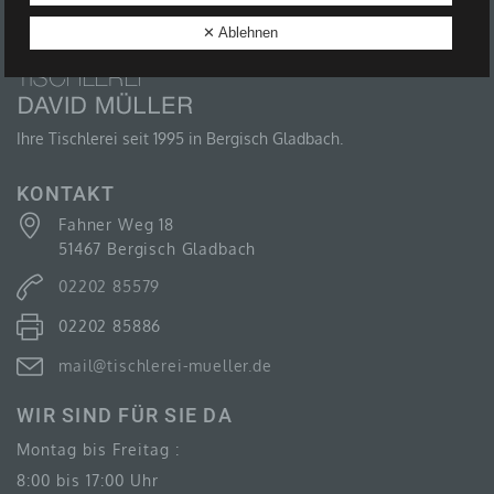
B) BETROFFENE PERSON
✕ Ablehnen
Betroffene Person ist jede identifizierte oder
identifizierbare natürliche Person, deren
personenbezogene Daten von dem für die
Verarbeitung Verantwortlichen verarbeitet werden.
Ihre Tischlerei seit 1995 in Bergisch Gladbach.
KONTAKT
Fahner Weg 18
C) VERARBEITUNG
51467 Bergisch Gladbach
Verarbeitung ist jeder mit oder ohne Hilfe
02202 85579
automatisierter Verfahren ausgeführte Vorgang oder
jede solche Vorgangsreihe im Zusammenhang mit
02202 85886
personenbezogenen Daten wie das Erheben, das
Erfassen, die Organisation, das Ordnen, die
Speicherung, die Anpassung oder Veränderung, das
mail@tischlerei-mueller.de
Auslesen, das Abfragen, die Verwendung, die
Offenlegung durch Übermittlung, Verbreitung oder eine
WIR SIND FÜR SIE DA
andere Form der Bereitstellung, den Abgleich oder die
Verknüpfung, die Einschränkung, das Löschen oder
Montag bis Freitag :
die Vernichtung.
8:00 bis 17:00 Uhr