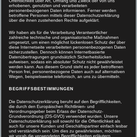
Öffentlichkeit über Art, Umfang und Zweck der von uns
erhobenen, genutzten und verarbeiteten
personenbezogenen Daten informieren. Ferner werden
betroffene Personen mittels dieser Datenschutzerklärung
über die ihnen zustehenden Rechte aufgeklärt.
Wir haben als für die Verarbeitung Verantwortlicher
zahlreiche technische und organisatorische Maßnahmen
umgesetzt, um einen möglichst lückenlosen Schutz der über
diese Internetseite verarbeiteten personenbezogenen Daten
sicherzustellen. Dennoch können Internetbasierte
Datenübertragungen grundsätzlich Sicherheitslücken
aufweisen, sodass ein absoluter Schutz nicht gewährleistet
werden kann. Aus diesem Grund steht es jeder betroffenen
Person frei, personenbezogene Daten auch auf alternativen
Wegen, beispielsweise telefonisch, an uns zu übermitteln.
BEGRIFFSBESTIMMUNGEN
Die Datenschutzerklärung beruht auf den Begrifflichkeiten,
die durch den Europäischen Richtlinien- und
Verordnungsgeber beim Erlass der Datenschutz-
Grundverordnung (DS-GVO) verwendet wurden. Unsere
Datenschutzerklärung soll sowohl für die Öffentlichkeit als
auch für unsere Kunden und Geschäftspartner einfach lesbar
und verständlich sein. Um dies zu gewährleisten, möchten
PC-Schreibtisch
wir vorab die verwendeten Begrifflichkeiten erläutern.