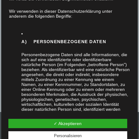
15. Juni 2023
Wir verwenden in dieser Datenschutzerklärung unter
anderem die folgenden Begriffe:
Unser Auszubildender Aksel Bräuer hat als
Abschluss seiner Ausbildung einen Schreibtisch
gefertigt. Kein gewöhnlicher Schreibtisch, nein,
A) PERSONENBEZOGENE DATEN
ein PC- Schreibtisch. Das…
Personenbezogene Daten sind alle Informationen, die
sich auf eine identifizierte oder identifizierbare
natürliche Person (im Folgenden „betroffene Person")
beziehen. Als identifizierbar wird eine natürliche Person
angesehen, die direkt oder indirekt, insbesondere
mittels Zuordnung zu einer Kennung wie einem
Namen, zu einer Kennnummer, zu Standortdaten, zu
einer Online-Kennung oder zu einem oder mehreren
besonderen Merkmalen, die Ausdruck der physischen,
physiologischen, genetischen, psychischen,
wirtschaftlichen, kulturellen oder sozialen Identität
dieser natürlichen Person sind, identifiziert werden
kann.
✓ Akzeptieren
Personalisieren