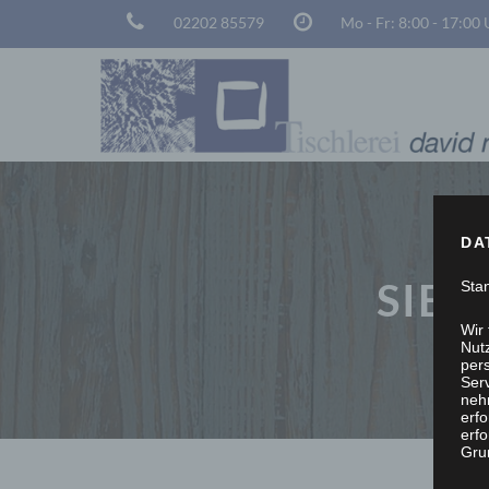
02202 85579
Mo - Fr: 8:00 - 17:00
DA
SIE 
Sta
Wir
Nutz
per
Ser
neh
erf
erfo
Grun