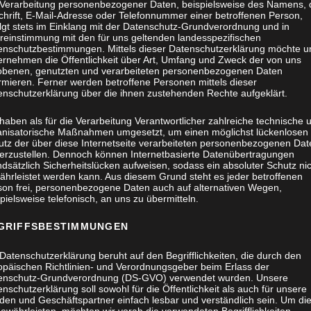
 Verarbeitung personenbezogener Daten, beispielsweise des Namens, 
chrift, E-Mail-Adresse oder Telefonnummer einer betroffenen Person,
olgt stets im Einklang mit der Datenschutz-Grundverordnung und in
reinstimmung mit den für uns geltenden landesspezifischen
enschutzbestimmungen. Mittels dieser Datenschutzerklärung möchte u
ernehmen die Öffentlichkeit über Art, Umfang und Zweck der von uns
obenen, genutzten und verarbeiteten personenbezogenen Daten
rmieren. Ferner werden betroffene Personen mittels dieser
enschutzerklärung über die ihnen zustehenden Rechte aufgeklärt.
haben als für die Verarbeitung Verantwortlicher zahlreiche technische 
anisatorische Maßnahmen umgesetzt, um einen möglichst lückenlosen
utz der über diese Internetseite verarbeiteten personenbezogenen Dat
herzustellen. Dennoch können Internetbasierte Datenübertragungen
dsätzlich Sicherheitslücken aufweisen, sodass ein absoluter Schutz ni
ährleistet werden kann. Aus diesem Grund steht es jeder betroffenen
son frei, personenbezogene Daten auch auf alternativen Wegen,
pielsweise telefonisch, an uns zu übermitteln.
GRIFFSBESTIMMUNGEN
Datenschutzerklärung beruht auf den Begrifflichkeiten, die durch den
opäischen Richtlinien- und Verordnungsgeber beim Erlass der
enschutz-Grundverordnung (DS-GVO) verwendet wurden. Unsere
nschutzerklärung soll sowohl für die Öffentlichkeit als auch für unsere
den und Geschäftspartner einfach lesbar und verständlich sein. Um di