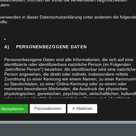
ewährleisten, möchten wir vorab die verwendeten Begrifflichkeiten
utern.
 verwenden in dieser Datenschutzerklärung unter anderem die folgend
iffe:
A) PERSONENBEZOGENE DATEN
Personenbezogene Daten sind alle Informationen, die sich auf eine
identifizierte oder identifizierbare natürliche Person (im Folgenden
„betroffene Person") beziehen. Als identifizierbar wird eine natürliche
Person angesehen, die direkt oder indirekt, insbesondere mittels
Zuordnung zu einer Kennung wie einem Namen, zu einer Kennnum
zu Standortdaten, zu einer Online-Kennung oder zu einem oder
mehreren besonderen Merkmalen, die Ausdruck der physischen,
physiologischen, genetischen, psychischen, wirtschaftlichen, kulturel
oder sozialen Identität dieser natürlichen Person sind, identifiziert
werden kann.
 Akzeptieren
Personalisieren
✕ Ablehnen
B) BETROFFENE PERSON