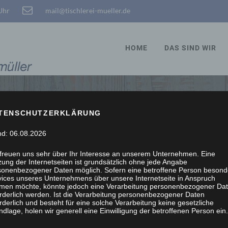
 Uhr
mail@tischlerei-mueller.de
HOME
DAS SIND WIR
TENSCHUTZERKLÄRUNG
STÖBERN, WIR SCHRE
nd: 06.08.2026
 freuen uns sehr über Ihr Interesse an unserem Unternehmen. Eine
ung der Internetseiten ist grundsätzlich ohne jede Angabe
sonenbezogener Daten möglich. Sofern eine betroffene Person besond
vices unseres Unternehmens über unsere Internetseite in Anspruch
men möchte, könnte jedoch eine Verarbeitung personenbezogener Da
orderlich werden. Ist die Verarbeitung personenbezogener Daten
rderlich und besteht für eine solche Verarbeitung keine gesetzliche
dlage, holen wir generell eine Einwilligung der betroffenen Person ein.