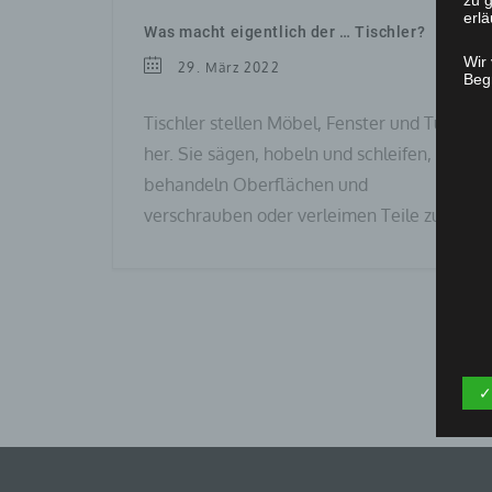
zu g
erlä
Was macht eigentlich der … Tischler?
Wir
29. März 2022
Begr
Tischler stellen Möbel, Fenster und Türen
her. Sie sägen, hobeln und schleifen,
behandeln Oberflächen und
verschrauben oder verleimen Teile zu…
✓