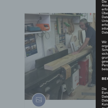
Die
Ans
erf
Übe
Dat
Unt
erh
info
Dat
Wir 
org
Sch
sic
grun
gew
Per
beis
BE
Die 
Eur
Dat
Date
Kun