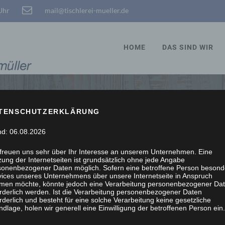
 Uhr
mail@tischlerei-mueller.de
HOME
DAS SIND WIR
TENSCHUTZERKLÄRUNG
STÖBERN, WIR SCHRE
nd: 06.08.2026
 freuen uns sehr über Ihr Interesse an unserem Unternehmen. Eine
ung der Internetseiten ist grundsätzlich ohne jede Angabe
sonenbezogener Daten möglich. Sofern eine betroffene Person besond
vices unseres Unternehmens über unsere Internetseite in Anspruch
men möchte, könnte jedoch eine Verarbeitung personenbezogener Da
orderlich werden. Ist die Verarbeitung personenbezogener Daten
rderlich und besteht für eine solche Verarbeitung keine gesetzliche
dlage, holen wir generell eine Einwilligung der betroffenen Person ein.