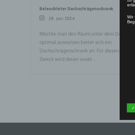
zu g
erlä
Beleuchteter Dachschrägenschrank
Wir
28. Juni 2024
Begr
Möchte man den Raum unter dem Dach
optimal ausnutzen bietet sich ein
Dachschrägenschrank an. Für diesen
Zweck wird dieser exakt…
✓