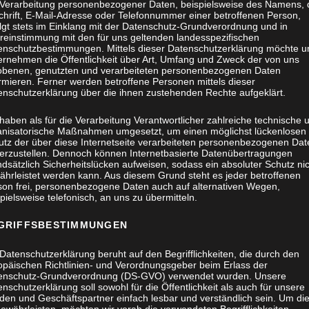
 Verarbeitung personenbezogener Daten, beispielsweise des Namens, 
chrift, E-Mail-Adresse oder Telefonnummer einer betroffenen Person,
olgt stets im Einklang mit der Datenschutz-Grundverordnung und in
reinstimmung mit den für uns geltenden landesspezifischen
enschutzbestimmungen. Mittels dieser Datenschutzerklärung möchte u
ernehmen die Öffentlichkeit über Art, Umfang und Zweck der von uns
obenen, genutzten und verarbeiteten personenbezogenen Daten
rmieren. Ferner werden betroffene Personen mittels dieser
enschutzerklärung über die ihnen zustehenden Rechte aufgeklärt.
haben als für die Verarbeitung Verantwortlicher zahlreiche technische 
anisatorische Maßnahmen umgesetzt, um einen möglichst lückenlosen
utz der über diese Internetseite verarbeiteten personenbezogenen Dat
herzustellen. Dennoch können Internetbasierte Datenübertragungen
dsätzlich Sicherheitslücken aufweisen, sodass ein absoluter Schutz ni
ährleistet werden kann. Aus diesem Grund steht es jeder betroffenen
son frei, personenbezogene Daten auch auf alternativen Wegen,
pielsweise telefonisch, an uns zu übermitteln.
GRIFFSBESTIMMUNGEN
Datenschutzerklärung beruht auf den Begrifflichkeiten, die durch den
opäischen Richtlinien- und Verordnungsgeber beim Erlass der
enschutz-Grundverordnung (DS-GVO) verwendet wurden. Unsere
nschutzerklärung soll sowohl für die Öffentlichkeit als auch für unsere
den und Geschäftspartner einfach lesbar und verständlich sein. Um di