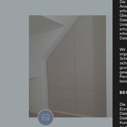
Die
Ans
erf
Übe
Dat
Unt
erh
info
Dat
Wir 
org
Sch
sic
grun
gew
Per
beis
BE
Die 
Eur
Dat
Date
Kun