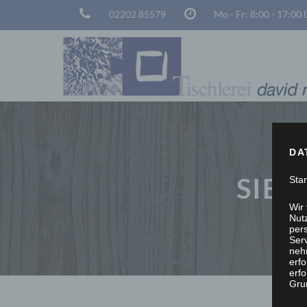
02202 85579
Mo - Fr: 8:00 - 17:00
DA
SIE 
Sta
Wir
Nutz
per
Ser
neh
erf
erfo
Grun