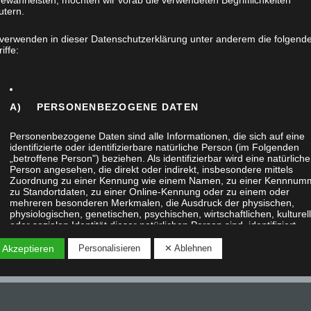
ewährleisten, möchten wir vorab die verwendeten Begrifflichkeiten
utern.
 verwenden in dieser Datenschutzerklärung unter anderem die folgend
iffe:
A) PERSONENBEZOGENE DATEN
Personenbezogene Daten sind alle Informationen, die sich auf eine
identifizierte oder identifizierbare natürliche Person (im Folgenden
„betroffene Person") beziehen. Als identifizierbar wird eine natürliche
Person angesehen, die direkt oder indirekt, insbesondere mittels
Zuordnung zu einer Kennung wie einem Namen, zu einer Kennnum
zu Standortdaten, zu einer Online-Kennung oder zu einem oder
mehreren besonderen Merkmalen, die Ausdruck der physischen,
physiologischen, genetischen, psychischen, wirtschaftlichen, kulturel
oder sozialen Identität dieser natürlichen Person sind, identifiziert
werden kann.
 Akzeptieren
Personalisieren
✕ Ablehnen
B) BETROFFENE PERSON