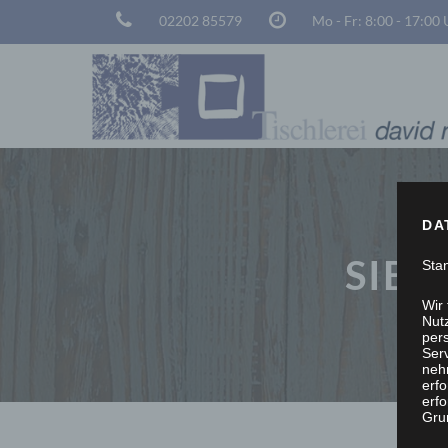
02202 85579
Mo - Fr: 8:00 - 17:00
DA
SIE 
Sta
Wir
Nutz
per
Ser
neh
erf
erfo
Grun