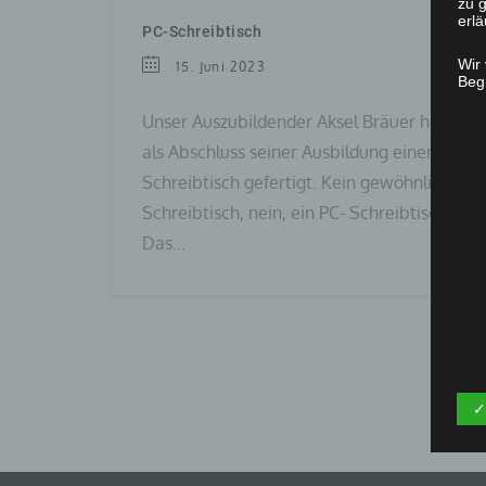
zu g
erlä
PC-Schreibtisch
Wir
15. Juni 2023
Begr
Unser Auszubildender Aksel Bräuer hat
als Abschluss seiner Ausbildung einen
Schreibtisch gefertigt. Kein gewöhnlicher
Schreibtisch, nein, ein PC- Schreibtisch.
Das…
✓