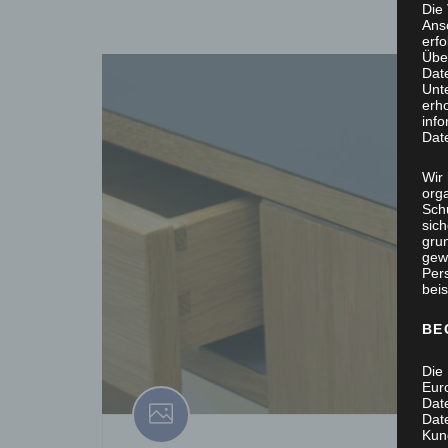
Die
Ans
erf
Übe
Dat
Unt
erh
info
Dat
Wir 
org
Sch
sic
grun
gew
Per
beis
BE
Die 
Eur
Dat
Date
Kun