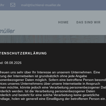
 Uhr
mail@tischlerei-mueller.de
HOME
DAS SIND WIR
TENSCHUTZERKLÄRUNG
STÖBERN, WIR SCHRE
nd: 08.08.2026
 freuen uns sehr über Ihr Interesse an unserem Unternehmen. Eine
ung der Internetseiten ist grundsätzlich ohne jede Angabe
sonenbezogener Daten möglich. Sofern eine betroffene Person besond
vices unseres Unternehmens über unsere Internetseite in Anspruch
men möchte, könnte jedoch eine Verarbeitung personenbezogener Da
orderlich werden. Ist die Verarbeitung personenbezogener Daten
rderlich und besteht für eine solche Verarbeitung keine gesetzliche
dlage, holen wir generell eine Einwilligung der betroffenen Person ein.