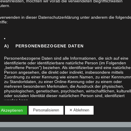
ewährleisten, möchten wir vorab die verwendeten Begrifflichkeiten
utern.
 verwenden in dieser Datenschutzerklärung unter anderem die folgend
iffe:
A) PERSONENBEZOGENE DATEN
Personenbezogene Daten sind alle Informationen, die sich auf eine
identifizierte oder identifizierbare natürliche Person (im Folgenden
„betroffene Person") beziehen. Als identifizierbar wird eine natürliche
Person angesehen, die direkt oder indirekt, insbesondere mittels
Zuordnung zu einer Kennung wie einem Namen, zu einer Kennnum
zu Standortdaten, zu einer Online-Kennung oder zu einem oder
mehreren besonderen Merkmalen, die Ausdruck der physischen,
physiologischen, genetischen, psychischen, wirtschaftlichen, kulturel
oder sozialen Identität dieser natürlichen Person sind, identifiziert
werden kann.
 Akzeptieren
Personalisieren
✕ Ablehnen
B) BETROFFENE PERSON