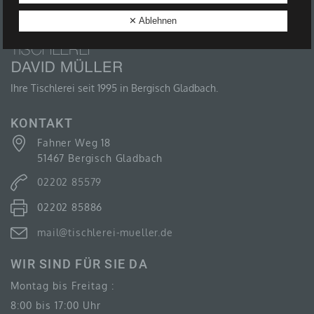
B) BETROFFENE PERSON
✕ Ablehnen
Betroffene Person ist jede identifizierte oder
identifizierbare natürliche Person, deren
personenbezogene Daten von dem für die
Verarbeitung Verantwortlichen verarbeitet werden.
Ihre Tischlerei seit 1995 in Bergisch Gladbach.
KONTAKT
Fahner Weg 18
C) VERARBEITUNG
51467 Bergisch Gladbach
Verarbeitung ist jeder mit oder ohne Hilfe
02202 85579
automatisierter Verfahren ausgeführte Vorgang oder
jede solche Vorgangsreihe im Zusammenhang mit
02202 85886
personenbezogenen Daten wie das Erheben, das
Erfassen, die Organisation, das Ordnen, die
Speicherung, die Anpassung oder Veränderung, das
mail@tischlerei-mueller.de
Auslesen, das Abfragen, die Verwendung, die
Offenlegung durch Übermittlung, Verbreitung oder eine
WIR SIND FÜR SIE DA
andere Form der Bereitstellung, den Abgleich oder die
Verknüpfung, die Einschränkung, das Löschen oder
Montag bis Freitag :
die Vernichtung.
8:00 bis 17:00 Uhr