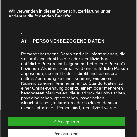
12. Januar 2022
Wir verwenden in dieser Datenschutzerklärung unter
anderem die folgenden Begriffe:
Ein Nischenschrank im Bad ist eine gute Lösung
um Badezimmertechnik zu verstecken und kleine
Utensilien und Accecoires aufzubewahren. In
A) PERSONENBEZOGENE DATEN
der…
Personenbezogene Daten sind alle Informationen, die
sich auf eine identifizierte oder identifizierbare
natürliche Person (im Folgenden „betroffene Person")
beziehen. Als identifizierbar wird eine natürliche Person
angesehen, die direkt oder indirekt, insbesondere
mittels Zuordnung zu einer Kennung wie einem
Namen, zu einer Kennnummer, zu Standortdaten, zu
einer Online-Kennung oder zu einem oder mehreren
besonderen Merkmalen, die Ausdruck der physischen,
physiologischen, genetischen, psychischen,
wirtschaftlichen, kulturellen oder sozialen Identität
dieser natürlichen Person sind, identifiziert werden
kann.
✓ Akzeptieren
Personalisieren