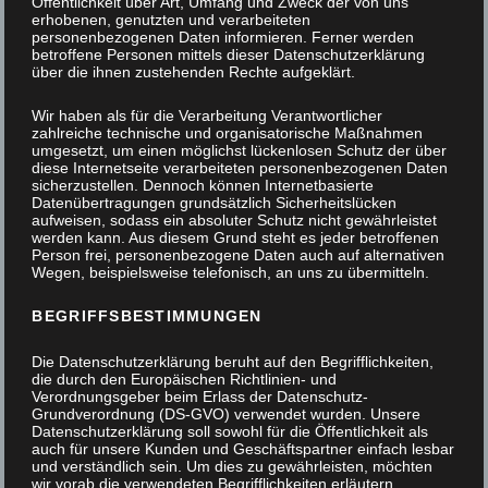
Öffentlichkeit über Art, Umfang und Zweck der von uns
erhobenen, genutzten und verarbeiteten
personenbezogenen Daten informieren. Ferner werden
betroffene Personen mittels dieser Datenschutzerklärung
über die ihnen zustehenden Rechte aufgeklärt.
Wir haben als für die Verarbeitung Verantwortlicher
zahlreiche technische und organisatorische Maßnahmen
umgesetzt, um einen möglichst lückenlosen Schutz der über
diese Internetseite verarbeiteten personenbezogenen Daten
sicherzustellen. Dennoch können Internetbasierte
Datenübertragungen grundsätzlich Sicherheitslücken
aufweisen, sodass ein absoluter Schutz nicht gewährleistet
werden kann. Aus diesem Grund steht es jeder betroffenen
Person frei, personenbezogene Daten auch auf alternativen
Wegen, beispielsweise telefonisch, an uns zu übermitteln.
BEGRIFFSBESTIMMUNGEN
Die Datenschutzerklärung beruht auf den Begrifflichkeiten,
die durch den Europäischen Richtlinien- und
Verordnungsgeber beim Erlass der Datenschutz-
Grundverordnung (DS-GVO) verwendet wurden. Unsere
Datenschutzerklärung soll sowohl für die Öffentlichkeit als
auch für unsere Kunden und Geschäftspartner einfach lesbar
und verständlich sein. Um dies zu gewährleisten, möchten
Nischenschrank im Bad
wir vorab die verwendeten Begrifflichkeiten erläutern.