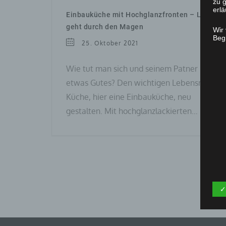
zu g
erlä
Einbauküche mit Hochglanzfronten – Liebe
geht durch den Magen
Wir
Begr
25. Oktober 2021
Wie tut man sich und seinem Patner
etwas Gutes? Den wichtigen Lebensraum
Küche, hier eine Einbauküche, neu
gestalten. Mit hochglanzlackierten…
✓