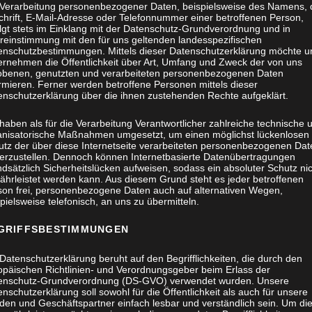
 Verarbeitung personenbezogener Daten, beispielsweise des Namens, 
chrift, E-Mail-Adresse oder Telefonnummer einer betroffenen Person,
olgt stets im Einklang mit der Datenschutz-Grundverordnung und in
reinstimmung mit den für uns geltenden landesspezifischen
enschutzbestimmungen. Mittels dieser Datenschutzerklärung möchte u
ernehmen die Öffentlichkeit über Art, Umfang und Zweck der von uns
obenen, genutzten und verarbeiteten personenbezogenen Daten
rmieren. Ferner werden betroffene Personen mittels dieser
enschutzerklärung über die ihnen zustehenden Rechte aufgeklärt.
haben als für die Verarbeitung Verantwortlicher zahlreiche technische 
anisatorische Maßnahmen umgesetzt, um einen möglichst lückenlosen
utz der über diese Internetseite verarbeiteten personenbezogenen Dat
herzustellen. Dennoch können Internetbasierte Datenübertragungen
dsätzlich Sicherheitslücken aufweisen, sodass ein absoluter Schutz ni
ährleistet werden kann. Aus diesem Grund steht es jeder betroffenen
son frei, personenbezogene Daten auch auf alternativen Wegen,
pielsweise telefonisch, an uns zu übermitteln.
GRIFFSBESTIMMUNGEN
Datenschutzerklärung beruht auf den Begrifflichkeiten, die durch den
opäischen Richtlinien- und Verordnungsgeber beim Erlass der
enschutz-Grundverordnung (DS-GVO) verwendet wurden. Unsere
nschutzerklärung soll sowohl für die Öffentlichkeit als auch für unsere
den und Geschäftspartner einfach lesbar und verständlich sein. Um di