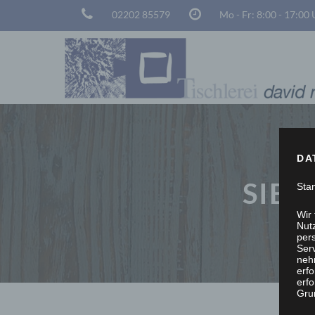
02202 85579
Mo - Fr: 8:00 - 17:00
DA
SIE 
Sta
Wir
Nutz
per
Ser
neh
erf
erfo
Grun