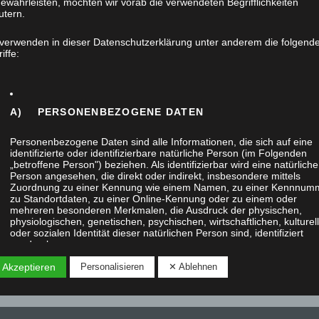
ewährleisten, möchten wir vorab die verwendeten Begrifflichkeiten
utern.
 verwenden in dieser Datenschutzerklärung unter anderem die folgend
iffe:
A) PERSONENBEZOGENE DATEN
Personenbezogene Daten sind alle Informationen, die sich auf eine
identifizierte oder identifizierbare natürliche Person (im Folgenden
„betroffene Person") beziehen. Als identifizierbar wird eine natürliche
Person angesehen, die direkt oder indirekt, insbesondere mittels
Zuordnung zu einer Kennung wie einem Namen, zu einer Kennnum
zu Standortdaten, zu einer Online-Kennung oder zu einem oder
mehreren besonderen Merkmalen, die Ausdruck der physischen,
physiologischen, genetischen, psychischen, wirtschaftlichen, kulturel
oder sozialen Identität dieser natürlichen Person sind, identifiziert
werden kann.
 Akzeptieren
Personalisieren
✕ Ablehnen
B) BETROFFENE PERSON