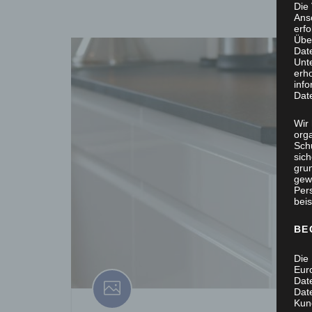
Die
Ans
erf
Übe
Dat
Unt
erh
info
Dat
Wir 
org
Sch
sic
grun
gew
Per
beis
BE
Die 
Eur
Dat
Date
Kun