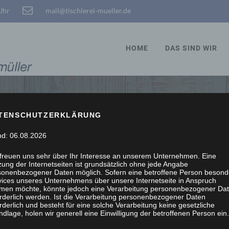
 Uhr
mail@tischlerei-mueller.de
HOME
DAS SIND WIR
TENSCHUTZERKLÄRUNG
STÖBERN, WIR SCHRE
nd: 06.08.2026
 freuen uns sehr über Ihr Interesse an unserem Unternehmen. Eine
ung der Internetseiten ist grundsätzlich ohne jede Angabe
sonenbezogener Daten möglich. Sofern eine betroffene Person besond
vices unseres Unternehmens über unsere Internetseite in Anspruch
men möchte, könnte jedoch eine Verarbeitung personenbezogener Da
orderlich werden. Ist die Verarbeitung personenbezogener Daten
rderlich und besteht für eine solche Verarbeitung keine gesetzliche
dlage, holen wir generell eine Einwilligung der betroffenen Person ein.