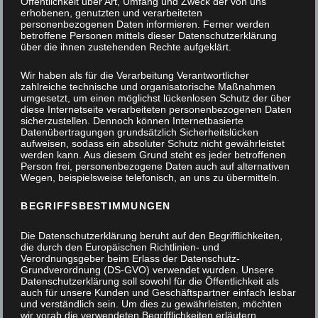
Öffentlichkeit über Art, Umfang und Zweck der von uns
erhobenen, genutzten und verarbeiteten
personenbezogenen Daten informieren. Ferner werden
betroffene Personen mittels dieser Datenschutzerklärung
über die ihnen zustehenden Rechte aufgeklärt.
Wir haben als für die Verarbeitung Verantwortlicher
zahlreiche technische und organisatorische Maßnahmen
umgesetzt, um einen möglichst lückenlosen Schutz der über
diese Internetseite verarbeiteten personenbezogenen Daten
sicherzustellen. Dennoch können Internetbasierte
Datenübertragungen grundsätzlich Sicherheitslücken
aufweisen, sodass ein absoluter Schutz nicht gewährleistet
werden kann. Aus diesem Grund steht es jeder betroffenen
Person frei, personenbezogene Daten auch auf alternativen
Wegen, beispielsweise telefonisch, an uns zu übermitteln.
BEGRIFFSBESTIMMUNGEN
Die Datenschutzerklärung beruht auf den Begrifflichkeiten,
die durch den Europäischen Richtlinien- und
Verordnungsgeber beim Erlass der Datenschutz-
Grundverordnung (DS-GVO) verwendet wurden. Unsere
Datenschutzerklärung soll sowohl für die Öffentlichkeit als
auch für unsere Kunden und Geschäftspartner einfach lesbar
und verständlich sein. Um dies zu gewährleisten, möchten
Das Projektstück
wir vorab die verwendeten Begrifflichkeiten erläutern.