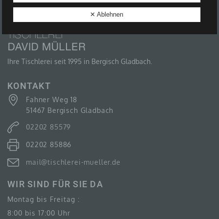
B) BETROFFENE PERSON
✕ Ablehnen
Betroffene Person ist jede identifizierte oder
identifizierbare natürliche Person, deren
personenbezogene Daten von dem für die
Verarbeitung Verantwortlichen verarbeitet werden.
Ihre Tischlerei seit 1995 in Bergisch Gladbach.
KONTAKT
Fahner Weg 18
C) VERARBEITUNG
51467 Bergisch Gladbach
Verarbeitung ist jeder mit oder ohne Hilfe
02202 85579
automatisierter Verfahren ausgeführte Vorgang oder
jede solche Vorgangsreihe im Zusammenhang mit
02202 85886
personenbezogenen Daten wie das Erheben, das
Erfassen, die Organisation, das Ordnen, die
Speicherung, die Anpassung oder Veränderung, das
mail@tischlerei-mueller.de
Auslesen, das Abfragen, die Verwendung, die
Offenlegung durch Übermittlung, Verbreitung oder eine
WIR SIND FÜR SIE DA
andere Form der Bereitstellung, den Abgleich oder die
Verknüpfung, die Einschränkung, das Löschen oder
Montag bis Freitag :
die Vernichtung.
8:00 bis 17:00 Uhr