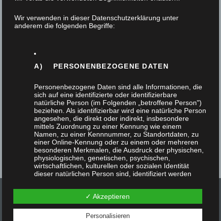
11. Februar 2026
Wir verwenden in dieser Datenschutzerklärung unter
anderem die folgenden Begriffe:
Im Laufe ihres 3. Ausbildungsjahres gestalten die
Auszubildenden, begleitet durch das Berufskolleg
Bergisch Gladbach ein Projektstück zu einem
A) PERSONENBEZOGENE DATEN
bestimmten Thema,…
Personenbezogene Daten sind alle Informationen, die
sich auf eine identifizierte oder identifizierbare
natürliche Person (im Folgenden „betroffene Person")
beziehen. Als identifizierbar wird eine natürliche Person
angesehen, die direkt oder indirekt, insbesondere
mittels Zuordnung zu einer Kennung wie einem
Namen, zu einer Kennnummer, zu Standortdaten, zu
einer Online-Kennung oder zu einem oder mehreren
besonderen Merkmalen, die Ausdruck der physischen,
physiologischen, genetischen, psychischen,
wirtschaftlichen, kulturellen oder sozialen Identität
dieser natürlichen Person sind, identifiziert werden
kann.
✓ Akzeptieren
Personalisieren