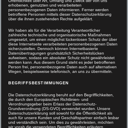
Öffentlichkeit über Art, Umfang und Zweck der von uns
erhobenen, genutzten und verarbeiteten
personenbezogenen Daten informieren. Ferner werden
betroffene Personen mittels dieser Datenschutzerklärung
über die ihnen zustehenden Rechte aufgeklärt.
Wir haben als für die Verarbeitung Verantwortlicher
zahlreiche technische und organisatorische Maßnahmen
umgesetzt, um einen möglichst lückenlosen Schutz der über
diese Internetseite verarbeiteten personenbezogenen Daten
sicherzustellen. Dennoch können Internetbasierte
Datenübertragungen grundsätzlich Sicherheitslücken
aufweisen, sodass ein absoluter Schutz nicht gewährleistet
werden kann. Aus diesem Grund steht es jeder betroffenen
Person frei, personenbezogene Daten auch auf alternativen
Wegen, beispielsweise telefonisch, an uns zu übermitteln.
BEGRIFFSBESTIMMUNGEN
Die Datenschutzerklärung beruht auf den Begrifflichkeiten,
die durch den Europäischen Richtlinien- und
Verordnungsgeber beim Erlass der Datenschutz-
Grundverordnung (DS-GVO) verwendet wurden. Unsere
Datenschutzerklärung soll sowohl für die Öffentlichkeit als
auch für unsere Kunden und Geschäftspartner einfach lesbar
und verständlich sein. Um dies zu gewährleisten, möchten
Besonderer Messingbeschlag
wir vorab die verwendeten Begrifflichkeiten erläutern.