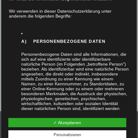
7. Januar 2025
Wir verwenden in dieser Datenschutzerklärung unter
anderem die folgenden Begriffe:
Für unseren Kunden wurde das Badezimmer neu
gestaltet. Ein auffallendes Accessoire im Raum
sind Messingbeschläge; besondere
A) PERSONENBEZOGENE DATEN
Messingbeschläge. Geschliffen und mit…
Personenbezogene Daten sind alle Informationen, die
sich auf eine identifizierte oder identifizierbare
natürliche Person (im Folgenden „betroffene Person")
beziehen. Als identifizierbar wird eine natürliche Person
angesehen, die direkt oder indirekt, insbesondere
mittels Zuordnung zu einer Kennung wie einem
Namen, zu einer Kennnummer, zu Standortdaten, zu
einer Online-Kennung oder zu einem oder mehreren
besonderen Merkmalen, die Ausdruck der physischen,
physiologischen, genetischen, psychischen,
wirtschaftlichen, kulturellen oder sozialen Identität
dieser natürlichen Person sind, identifiziert werden
kann.
✓ Akzeptieren
Personalisieren