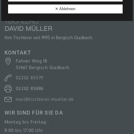
B) BETROFFENE PERSON
✕ Ablehnen
Betroffene Person ist jede identifizierte oder
identifizierbare natürliche Person, deren
personenbezogene Daten von dem für die
Verarbeitung Verantwortlichen verarbeitet werden.
Ihre Tischlerei seit 1995 in Bergisch Gladbach.
KONTAKT
Fahner Weg 18
C) VERARBEITUNG
51467 Bergisch Gladbach
Verarbeitung ist jeder mit oder ohne Hilfe
02202 85579
automatisierter Verfahren ausgeführte Vorgang oder
jede solche Vorgangsreihe im Zusammenhang mit
02202 85886
personenbezogenen Daten wie das Erheben, das
Erfassen, die Organisation, das Ordnen, die
Speicherung, die Anpassung oder Veränderung, das
mail@tischlerei-mueller.de
Auslesen, das Abfragen, die Verwendung, die
Offenlegung durch Übermittlung, Verbreitung oder eine
WIR SIND FÜR SIE DA
andere Form der Bereitstellung, den Abgleich oder die
Verknüpfung, die Einschränkung, das Löschen oder
Montag bis Freitag :
die Vernichtung.
8:00 bis 17:00 Uhr