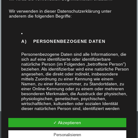
11. Februar 2026
Wir verwenden in dieser Datenschutzerklärung unter
anderem die folgenden Begriffe:
Im Laufe ihres 3. Ausbildungsjahres gestalten die
Auszubildenden, begleitet durch das Berufskolleg
Bergisch Gladbach ein Projektstück zu einem
A) PERSONENBEZOGENE DATEN
bestimmten Thema,…
Personenbezogene Daten sind alle Informationen, die
sich auf eine identifizierte oder identifizierbare
natürliche Person (im Folgenden „betroffene Person")
beziehen. Als identifizierbar wird eine natürliche Person
angesehen, die direkt oder indirekt, insbesondere
mittels Zuordnung zu einer Kennung wie einem
Namen, zu einer Kennnummer, zu Standortdaten, zu
einer Online-Kennung oder zu einem oder mehreren
besonderen Merkmalen, die Ausdruck der physischen,
physiologischen, genetischen, psychischen,
wirtschaftlichen, kulturellen oder sozialen Identität
dieser natürlichen Person sind, identifiziert werden
kann.
✓ Akzeptieren
Personalisieren