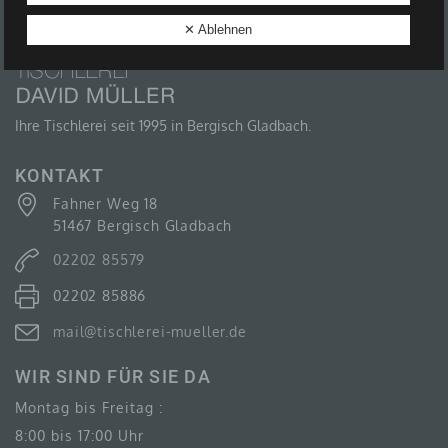
B) BETROFFENE PERSON
✕ Ablehnen
Betroffene Person ist jede identifizierte oder
identifizierbare natürliche Person, deren
personenbezogene Daten von dem für die
Verarbeitung Verantwortlichen verarbeitet werden.
Ihre Tischlerei seit 1995 in Bergisch Gladbach.
KONTAKT
Fahner Weg 18
C) VERARBEITUNG
51467 Bergisch Gladbach
Verarbeitung ist jeder mit oder ohne Hilfe
02202 85579
automatisierter Verfahren ausgeführte Vorgang oder
jede solche Vorgangsreihe im Zusammenhang mit
02202 85886
personenbezogenen Daten wie das Erheben, das
Erfassen, die Organisation, das Ordnen, die
Speicherung, die Anpassung oder Veränderung, das
mail@tischlerei-mueller.de
Auslesen, das Abfragen, die Verwendung, die
Offenlegung durch Übermittlung, Verbreitung oder eine
WIR SIND FÜR SIE DA
andere Form der Bereitstellung, den Abgleich oder die
Verknüpfung, die Einschränkung, das Löschen oder
Montag bis Freitag :
die Vernichtung.
8:00 bis 17:00 Uhr