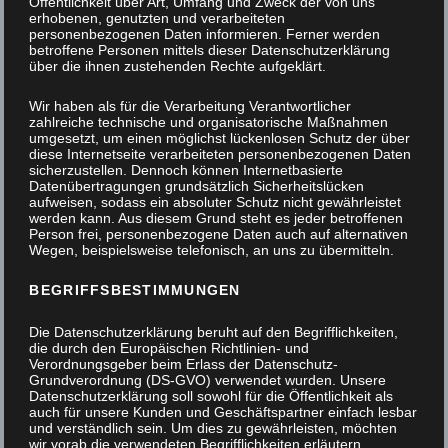
Öffentlichkeit über Art, Umfang und Zweck der von uns
erhobenen, genutzten und verarbeiteten
personenbezogenen Daten informieren. Ferner werden
betroffene Personen mittels dieser Datenschutzerklärung
über die ihnen zustehenden Rechte aufgeklärt.
Wir haben als für die Verarbeitung Verantwortlicher
zahlreiche technische und organisatorische Maßnahmen
umgesetzt, um einen möglichst lückenlosen Schutz der über
diese Internetseite verarbeiteten personenbezogenen Daten
sicherzustellen. Dennoch können Internetbasierte
Datenübertragungen grundsätzlich Sicherheitslücken
aufweisen, sodass ein absoluter Schutz nicht gewährleistet
werden kann. Aus diesem Grund steht es jeder betroffenen
Person frei, personenbezogene Daten auch auf alternativen
Wegen, beispielsweise telefonisch, an uns zu übermitteln.
BEGRIFFSBESTIMMUNGEN
Die Datenschutzerklärung beruht auf den Begrifflichkeiten,
die durch den Europäischen Richtlinien- und
Verordnungsgeber beim Erlass der Datenschutz-
Grundverordnung (DS-GVO) verwendet wurden. Unsere
Datenschutzerklärung soll sowohl für die Öffentlichkeit als
auch für unsere Kunden und Geschäftspartner einfach lesbar
und verständlich sein. Um dies zu gewährleisten, möchten
Das Projektstück
wir vorab die verwendeten Begrifflichkeiten erläutern.