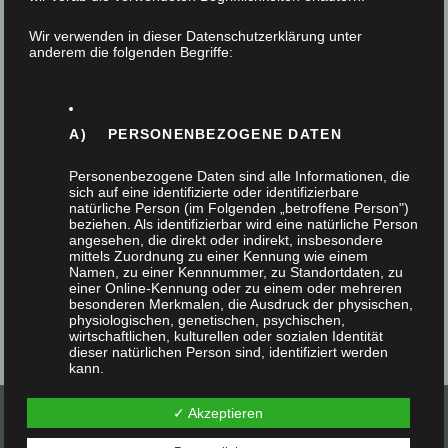
Tischler
Wir verwenden in dieser Datenschutzerklärung unter
14. November 2023
anderem die folgenden Begriffe:
Ein Einbruch in die eigenen vier Wände ist für
viele Menschen ein schockierendes Erlebnis. Die
A) PERSONENBEZOGENE DATEN
Verletzung der Privatsphäre, das
verlorengegangene…
Personenbezogene Daten sind alle Informationen, die
sich auf eine identifizierte oder identifizierbare
natürliche Person (im Folgenden „betroffene Person")
beziehen. Als identifizierbar wird eine natürliche Person
angesehen, die direkt oder indirekt, insbesondere
mittels Zuordnung zu einer Kennung wie einem
Namen, zu einer Kennnummer, zu Standortdaten, zu
einer Online-Kennung oder zu einem oder mehreren
besonderen Merkmalen, die Ausdruck der physischen,
physiologischen, genetischen, psychischen,
wirtschaftlichen, kulturellen oder sozialen Identität
dieser natürlichen Person sind, identifiziert werden
kann.
✓ Akzeptieren