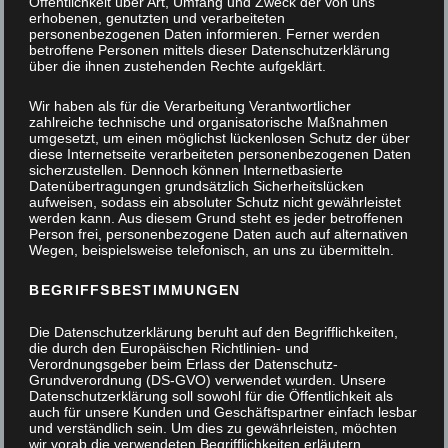
Öffentlichkeit über Art, Umfang und Zweck der von uns
erhobenen, genutzten und verarbeiteten
personenbezogenen Daten informieren. Ferner werden
betroffene Personen mittels dieser Datenschutzerklärung
über die ihnen zustehenden Rechte aufgeklärt.
Wir haben als für die Verarbeitung Verantwortlicher
zahlreiche technische und organisatorische Maßnahmen
umgesetzt, um einen möglichst lückenlosen Schutz der über
diese Internetseite verarbeiteten personenbezogenen Daten
sicherzustellen. Dennoch können Internetbasierte
Datenübertragungen grundsätzlich Sicherheitslücken
aufweisen, sodass ein absoluter Schutz nicht gewährleistet
werden kann. Aus diesem Grund steht es jeder betroffenen
Person frei, personenbezogene Daten auch auf alternativen
Wegen, beispielsweise telefonisch, an uns zu übermitteln.
BEGRIFFSBESTIMMUNGEN
Die Datenschutzerklärung beruht auf den Begrifflichkeiten,
die durch den Europäischen Richtlinien- und
Verordnungsgeber beim Erlass der Datenschutz-
Grundverordnung (DS-GVO) verwendet wurden. Unsere
Datenschutzerklärung soll sowohl für die Öffentlichkeit als
auch für unsere Kunden und Geschäftspartner einfach lesbar
und verständlich sein. Um dies zu gewährleisten, möchten
Einbruchsschutz – Schutz vor Einbruch durch den
wir vorab die verwendeten Begrifflichkeiten erläutern.