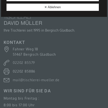
B) BETROFFENE PERSON
✕ Ablehnen
Betroffene Person ist jede identifizierte oder
identifizierbare natürliche Person, deren
personenbezogene Daten von dem für die
Verarbeitung Verantwortlichen verarbeitet werden.
Ihre Tischlerei seit 1995 in Bergisch Gladbach.
KONTAKT
Fahner Weg 18
C) VERARBEITUNG
51467 Bergisch Gladbach
Verarbeitung ist jeder mit oder ohne Hilfe
02202 85579
automatisierter Verfahren ausgeführte Vorgang oder
jede solche Vorgangsreihe im Zusammenhang mit
02202 85886
personenbezogenen Daten wie das Erheben, das
Erfassen, die Organisation, das Ordnen, die
Speicherung, die Anpassung oder Veränderung, das
mail@tischlerei-mueller.de
Auslesen, das Abfragen, die Verwendung, die
Offenlegung durch Übermittlung, Verbreitung oder eine
WIR SIND FÜR SIE DA
andere Form der Bereitstellung, den Abgleich oder die
Verknüpfung, die Einschränkung, das Löschen oder
Montag bis Freitag :
die Vernichtung.
8:00 bis 17:00 Uhr