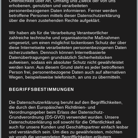
Öffentlichkeit über Art, Umfang und Zweck der von uns
erhobenen, genutzten und verarbeiteten
personenbezogenen Daten informieren. Ferner werden
betroffene Personen mittels dieser Datenschutzerklärung
über die ihnen zustehenden Rechte aufgeklärt.
Wir haben als für die Verarbeitung Verantwortlicher
zahlreiche technische und organisatorische Maßnahmen
umgesetzt, um einen möglichst lückenlosen Schutz der über
diese Internetseite verarbeiteten personenbezogenen Daten
sicherzustellen. Dennoch können Internetbasierte
Datenübertragungen grundsätzlich Sicherheitslücken
aufweisen, sodass ein absoluter Schutz nicht gewährleistet
werden kann. Aus diesem Grund steht es jeder betroffenen
Person frei, personenbezogene Daten auch auf alternativen
Wegen, beispielsweise telefonisch, an uns zu übermitteln.
BEGRIFFSBESTIMMUNGEN
Die Datenschutzerklärung beruht auf den Begrifflichkeiten,
die durch den Europäischen Richtlinien- und
Verordnungsgeber beim Erlass der Datenschutz-
Grundverordnung (DS-GVO) verwendet wurden. Unsere
Datenschutzerklärung soll sowohl für die Öffentlichkeit als
auch für unsere Kunden und Geschäftspartner einfach lesbar
und verständlich sein. Um dies zu gewährleisten, möchten
PC-Schreibtisch
wir vorab die verwendeten Begrifflichkeiten erläutern.