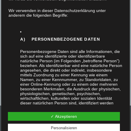
15. Juni 2023
Wir verwenden in dieser Datenschutzerklärung unter
anderem die folgenden Begriffe:
Unser Auszubildender Aksel Bräuer hat als
Abschluss seiner Ausbildung einen Schreibtisch
gefertigt. Kein gewöhnlicher Schreibtisch, nein,
A) PERSONENBEZOGENE DATEN
ein PC- Schreibtisch. Das…
Personenbezogene Daten sind alle Informationen, die
sich auf eine identifizierte oder identifizierbare
natürliche Person (im Folgenden „betroffene Person")
beziehen. Als identifizierbar wird eine natürliche Person
angesehen, die direkt oder indirekt, insbesondere
mittels Zuordnung zu einer Kennung wie einem
Namen, zu einer Kennnummer, zu Standortdaten, zu
einer Online-Kennung oder zu einem oder mehreren
besonderen Merkmalen, die Ausdruck der physischen,
physiologischen, genetischen, psychischen,
wirtschaftlichen, kulturellen oder sozialen Identität
dieser natürlichen Person sind, identifiziert werden
kann.
✓ Akzeptieren
Personalisieren