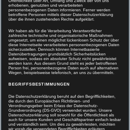
Öffentlichkeit über Art, Umfang und Zweck der von uns
erhobenen, genutzten und verarbeiteten
personenbezogenen Daten informieren. Ferner werden
betroffene Personen mittels dieser Datenschutzerklärung
über die ihnen zustehenden Rechte aufgeklärt.
Wir haben als für die Verarbeitung Verantwortlicher
zahlreiche technische und organisatorische Maßnahmen
umgesetzt, um einen möglichst lückenlosen Schutz der über
diese Internetseite verarbeiteten personenbezogenen Daten
sicherzustellen. Dennoch können Internetbasierte
Datenübertragungen grundsätzlich Sicherheitslücken
aufweisen, sodass ein absoluter Schutz nicht gewährleistet
werden kann. Aus diesem Grund steht es jeder betroffenen
Person frei, personenbezogene Daten auch auf alternativen
Wegen, beispielsweise telefonisch, an uns zu übermitteln.
BEGRIFFSBESTIMMUNGEN
Die Datenschutzerklärung beruht auf den Begrifflichkeiten,
die durch den Europäischen Richtlinien- und
Verordnungsgeber beim Erlass der Datenschutz-
Grundverordnung (DS-GVO) verwendet wurden. Unsere
Datenschutzerklärung soll sowohl für die Öffentlichkeit als
auch für unsere Kunden und Geschäftspartner einfach lesbar
und verständlich sein. Um dies zu gewährleisten, möchten
Haustür im Altbau
wir vorab die verwendeten Begrifflichkeiten erläutern.