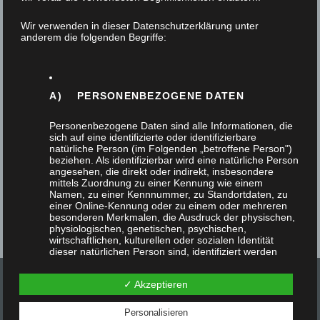
4. Februar 2025
Wir verwenden in dieser Datenschutzerklärung unter
anderem die folgenden Begriffe:
Im Zuge einer aufwendigen Renovierung eines
Mehrparteienhauses im Altbau wurde die
Haustür ausgetauscht. Nach einer Besichtigung
A) PERSONENBEZOGENE DATEN
und einer Besprechung mit…
Personenbezogene Daten sind alle Informationen, die
sich auf eine identifizierte oder identifizierbare
natürliche Person (im Folgenden „betroffene Person")
beziehen. Als identifizierbar wird eine natürliche Person
angesehen, die direkt oder indirekt, insbesondere
mittels Zuordnung zu einer Kennung wie einem
Namen, zu einer Kennnummer, zu Standortdaten, zu
einer Online-Kennung oder zu einem oder mehreren
besonderen Merkmalen, die Ausdruck der physischen,
physiologischen, genetischen, psychischen,
wirtschaftlichen, kulturellen oder sozialen Identität
dieser natürlichen Person sind, identifiziert werden
kann.
✓ Akzeptieren
Personalisieren