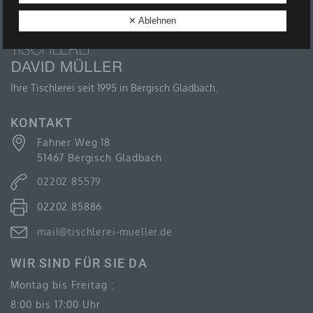
B) BETROFFENE PERSON
✕ Ablehnen
Betroffene Person ist jede identifizierte oder
identifizierbare natürliche Person, deren
personenbezogene Daten von dem für die
Verarbeitung Verantwortlichen verarbeitet werden.
Ihre Tischlerei seit 1995 in Bergisch Gladbach.
KONTAKT
Fahner Weg 18
C) VERARBEITUNG
51467 Bergisch Gladbach
Verarbeitung ist jeder mit oder ohne Hilfe
02202 85579
automatisierter Verfahren ausgeführte Vorgang oder
jede solche Vorgangsreihe im Zusammenhang mit
02202 85886
personenbezogenen Daten wie das Erheben, das
Erfassen, die Organisation, das Ordnen, die
Speicherung, die Anpassung oder Veränderung, das
mail@tischlerei-mueller.de
Auslesen, das Abfragen, die Verwendung, die
Offenlegung durch Übermittlung, Verbreitung oder eine
WIR SIND FÜR SIE DA
andere Form der Bereitstellung, den Abgleich oder die
Verknüpfung, die Einschränkung, das Löschen oder
Montag bis Freitag :
die Vernichtung.
8:00 bis 17:00 Uhr