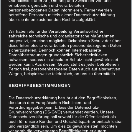
Öffentlichkeit über Art, Umfang und Zweck der von uns
erhobenen, genutzten und verarbeiteten
personenbezogenen Daten informieren. Ferner werden
betroffene Personen mittels dieser Datenschutzerklärung
über die ihnen zustehenden Rechte aufgeklärt.
Wir haben als für die Verarbeitung Verantwortlicher
zahlreiche technische und organisatorische Maßnahmen
umgesetzt, um einen möglichst lückenlosen Schutz der über
diese Internetseite verarbeiteten personenbezogenen Daten
sicherzustellen. Dennoch können Internetbasierte
Datenübertragungen grundsätzlich Sicherheitslücken
aufweisen, sodass ein absoluter Schutz nicht gewährleistet
werden kann. Aus diesem Grund steht es jeder betroffenen
Person frei, personenbezogene Daten auch auf alternativen
Wegen, beispielsweise telefonisch, an uns zu übermitteln.
BEGRIFFSBESTIMMUNGEN
Die Datenschutzerklärung beruht auf den Begrifflichkeiten,
die durch den Europäischen Richtlinien- und
Verordnungsgeber beim Erlass der Datenschutz-
Grundverordnung (DS-GVO) verwendet wurden. Unsere
Datenschutzerklärung soll sowohl für die Öffentlichkeit als
auch für unsere Kunden und Geschäftspartner einfach lesbar
und verständlich sein. Um dies zu gewährleisten, möchten
Das Projektstück
wir vorab die verwendeten Begrifflichkeiten erläutern.