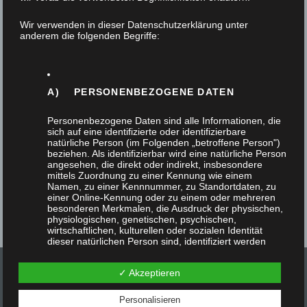
11. Februar 2026
Wir verwenden in dieser Datenschutzerklärung unter
anderem die folgenden Begriffe:
Im Laufe ihres 3. Ausbildungsjahres gestalten die
Auszubildenden, begleitet durch das Berufskolleg
Bergisch Gladbach ein Projektstück zu einem
A) PERSONENBEZOGENE DATEN
bestimmten Thema,…
Personenbezogene Daten sind alle Informationen, die
sich auf eine identifizierte oder identifizierbare
natürliche Person (im Folgenden „betroffene Person")
beziehen. Als identifizierbar wird eine natürliche Person
angesehen, die direkt oder indirekt, insbesondere
mittels Zuordnung zu einer Kennung wie einem
Namen, zu einer Kennnummer, zu Standortdaten, zu
einer Online-Kennung oder zu einem oder mehreren
besonderen Merkmalen, die Ausdruck der physischen,
physiologischen, genetischen, psychischen,
wirtschaftlichen, kulturellen oder sozialen Identität
dieser natürlichen Person sind, identifiziert werden
kann.
✓ Akzeptieren
Personalisieren