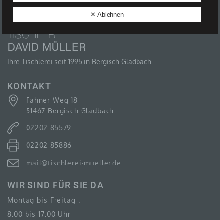
B) BETROFFENE PERSON
✕ Ablehnen
Betroffene Person ist jede identifizierte oder
identifizierbare natürliche Person, deren
personenbezogene Daten von dem für die
Verarbeitung Verantwortlichen verarbeitet werden.
Ihre Tischlerei seit 1995 in Bergisch Gladbach.
KONTAKT
Fahner Weg 18
C) VERARBEITUNG
51467 Bergisch Gladbach
Verarbeitung ist jeder mit oder ohne Hilfe
02202 85579
automatisierter Verfahren ausgeführte Vorgang oder
jede solche Vorgangsreihe im Zusammenhang mit
02202 85886
personenbezogenen Daten wie das Erheben, das
Erfassen, die Organisation, das Ordnen, die
Speicherung, die Anpassung oder Veränderung, das
mail@tischlerei-mueller.de
Auslesen, das Abfragen, die Verwendung, die
Offenlegung durch Übermittlung, Verbreitung oder eine
WIR SIND FÜR SIE DA
andere Form der Bereitstellung, den Abgleich oder die
Verknüpfung, die Einschränkung, das Löschen oder
Montag bis Freitag :
die Vernichtung.
8:00 bis 17:00 Uhr