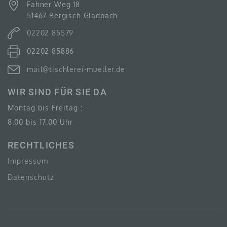
Fahner Weg 18
51467 Bergisch Gladbach
02202 85579
F) PSEUDONYMISIERUNG
02202 85886
Pseudonymisierung ist die Verarbeitung
personenbezogener Daten in einer Weise, auf welche
mail@tischlerei-mueller.de
die personenbezogenen Daten ohne Hinzuziehung
zusätzlicher Informationen nicht mehr einer
spezifischen betroffenen Person zugeordnet werden
WIR SIND FÜR SIE DA
können, sofern diese zusätzlichen Informationen
gesondert aufbewahrt werden und technischen und
Montag bis Freitag :
organisatorischen Maßnahmen unterliegen, die
gewährleisten, dass die personenbezogenen Daten
8:00 bis 17:00 Uhr
nicht einer identifizierten oder identifizierbaren
natürlichen Person zugewiesen werden.
RECHTLICHES
Impressum
Datenschutz
G) VERANTWORTLICHER ODER FÜR DIE
VERARBEITUNG VERANTWORTLICHER
Verantwortlicher oder für die Verarbeitung
Verantwortlicher ist die natürliche oder juristische