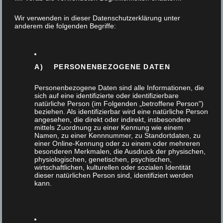
11. Februar 2026
Wir verwenden in dieser Datenschutzerklärung unter
anderem die folgenden Begriffe:
Im Laufe ihres 3. Ausbildungsjahres gestalten die
Auszubildenden, begleitet durch das Berufskolleg
Bergisch Gladbach ein Projektstück zu einem
A) PERSONENBEZOGENE DATEN
bestimmten Thema,…
Personenbezogene Daten sind alle Informationen, die
sich auf eine identifizierte oder identifizierbare
natürliche Person (im Folgenden „betroffene Person")
beziehen. Als identifizierbar wird eine natürliche Person
angesehen, die direkt oder indirekt, insbesondere
mittels Zuordnung zu einer Kennung wie einem
Namen, zu einer Kennnummer, zu Standortdaten, zu
einer Online-Kennung oder zu einem oder mehreren
besonderen Merkmalen, die Ausdruck der physischen,
physiologischen, genetischen, psychischen,
wirtschaftlichen, kulturellen oder sozialen Identität
dieser natürlichen Person sind, identifiziert werden
kann.