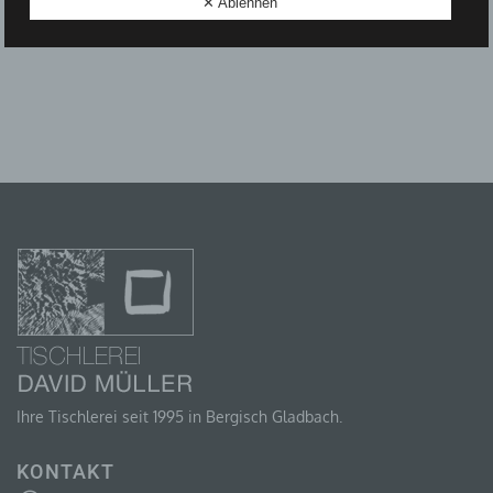
✕ Ablehnen
D) EINSCHRÄNKUNG DER VERARBEITUNG
Einschränkung der Verarbeitung ist die Markierung
gespeicherter personenbezogener Daten mit dem Ziel,
ihre künftige Verarbeitung einzuschränken.
E) PROFILING
Profiling ist jede Art der automatisierten Verarbeitung
personenbezogener Daten, die darin besteht, dass
diese personenbezogenen Daten verwendet werden,
um bestimmte persönliche Aspekte, die sich auf eine
natürliche Person beziehen, zu bewerten,
insbesondere, um Aspekte bezüglich Arbeitsleistung,
wirtschaftlicher Lage, Gesundheit, persönlicher
Ihre Tischlerei seit 1995 in Bergisch Gladbach.
Vorlieben, Interessen, Zuverlässigkeit, Verhalten,
Aufenthaltsort oder Ortswechsel dieser natürlichen
Person zu analysieren oder vorherzusagen.
KONTAKT