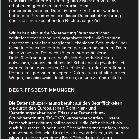
Öffentlichkeit über Art, Umfang und Zweck der von uns
erhobenen, genutzten und verarbeiteten
personenbezogenen Daten informieren. Ferner werden
betroffene Personen mittels dieser Datenschutzerklärung
über die ihnen zustehenden Rechte aufgeklärt.
Wir haben als für die Verarbeitung Verantwortlicher
zahlreiche technische und organisatorische Maßnahmen
umgesetzt, um einen möglichst lückenlosen Schutz der über
diese Internetseite verarbeiteten personenbezogenen Daten
sicherzustellen. Dennoch können Internetbasierte
Datenübertragungen grundsätzlich Sicherheitslücken
aufweisen, sodass ein absoluter Schutz nicht gewährleistet
werden kann. Aus diesem Grund steht es jeder betroffenen
Person frei, personenbezogene Daten auch auf alternativen
Wegen, beispielsweise telefonisch, an uns zu übermitteln.
BEGRIFFSBESTIMMUNGEN
Die Datenschutzerklärung beruht auf den Begrifflichkeiten,
die durch den Europäischen Richtlinien- und
Verordnungsgeber beim Erlass der Datenschutz-
Grundverordnung (DS-GVO) verwendet wurden. Unsere
Datenschutzerklärung soll sowohl für die Öffentlichkeit als
auch für unsere Kunden und Geschäftspartner einfach lesbar
und verständlich sein. Um dies zu gewährleisten, möchten
Das Projektstück
wir vorab die verwendeten Begrifflichkeiten erläutern.