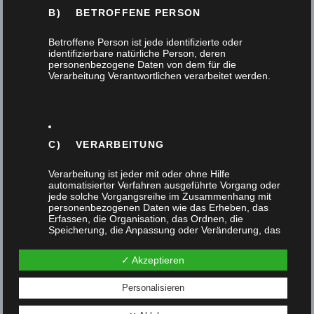
B) BETROFFENE PERSON
Betroffene Person ist jede identifizierte oder
identifizierbare natürliche Person, deren
personenbezogene Daten von dem für die
Verarbeitung Verantwortlichen verarbeitet werden.
C) VERARBEITUNG
Verarbeitung ist jeder mit oder ohne Hilfe
Lowboard als funktionales Flurmöbel
automatisierter Verfahren ausgeführte Vorgang oder
jede solche Vorgangsreihe im Zusammenhang mit
personenbezogenen Daten wie das Erheben, das
23. Januar 2023
Erfassen, die Organisation, das Ordnen, die
Speicherung, die Anpassung oder Veränderung, das
Auslesen, das Abfragen, die Verwendung, die
Unser Auszubildender Aksel Bräuer entschied sich
Offenlegung durch Übermittlung, Verbreitung oder eine
✓ Akzeptieren
im Rahmen seiner Ausbildung zum Tischler für ein
andere Form der Bereitstellung, den Abgleich oder die
Verknüpfung, die Einschränkung, das Löschen oder
funktionales Flurmöbel. Man könnte dieses auch…
die Vernichtung.
Personalisieren