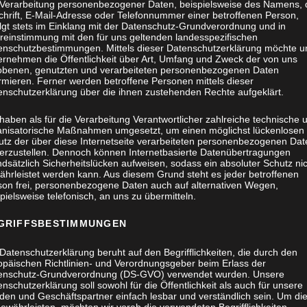
 Verarbeitung personenbezogener Daten, beispielsweise des Namens, 
chrift, E-Mail-Adresse oder Telefonnummer einer betroffenen Person,
olgt stets im Einklang mit der Datenschutz-Grundverordnung und in
reinstimmung mit den für uns geltenden landesspezifischen
enschutzbestimmungen. Mittels dieser Datenschutzerklärung möchte u
ernehmen die Öffentlichkeit über Art, Umfang und Zweck der von uns
obenen, genutzten und verarbeiteten personenbezogenen Daten
rmieren. Ferner werden betroffene Personen mittels dieser
enschutzerklärung über die ihnen zustehenden Rechte aufgeklärt.
haben als für die Verarbeitung Verantwortlicher zahlreiche technische 
anisatorische Maßnahmen umgesetzt, um einen möglichst lückenlosen
utz der über diese Internetseite verarbeiteten personenbezogenen Dat
herzustellen. Dennoch können Internetbasierte Datenübertragungen
dsätzlich Sicherheitslücken aufweisen, sodass ein absoluter Schutz ni
ährleistet werden kann. Aus diesem Grund steht es jeder betroffenen
son frei, personenbezogene Daten auch auf alternativen Wegen,
pielsweise telefonisch, an uns zu übermitteln.
GRIFFSBESTIMMUNGEN
Datenschutzerklärung beruht auf den Begrifflichkeiten, die durch den
opäischen Richtlinien- und Verordnungsgeber beim Erlass der
enschutz-Grundverordnung (DS-GVO) verwendet wurden. Unsere
nschutzerklärung soll sowohl für die Öffentlichkeit als auch für unsere
den und Geschäftspartner einfach lesbar und verständlich sein. Um di