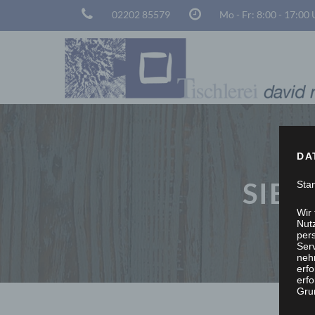
02202 85579
Mo - Fr: 8:00 - 17:00
DA
SIE 
Sta
Wir
Nutz
per
Ser
neh
erf
erfo
Grun