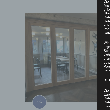
Die
Ans
erf
Übe
Dat
Unt
erh
info
Dat
Wir 
org
Sch
sic
grun
gew
Per
beis
BE
Die 
Eur
Dat
Date
Kun