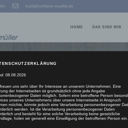
 Uhr
mail@tischlerei-mueller.de
HOME
DAS SIND WIR
TENSCHUTZERKLÄRUNG
STÖBERN, WIR SCHRE
nd: 08.08.2026
 freuen uns sehr über Ihr Interesse an unserem Unternehmen. Eine
ung der Internetseiten ist grundsätzlich ohne jede Angabe
sonenbezogener Daten möglich. Sofern eine betroffene Person besond
vices unseres Unternehmens über unsere Internetseite in Anspruch
men möchte, könnte jedoch eine Verarbeitung personenbezogener Da
orderlich werden. Ist die Verarbeitung personenbezogener Daten
rderlich und besteht für eine solche Verarbeitung keine gesetzliche
dlage, holen wir generell eine Einwilligung der betroffenen Person ein.