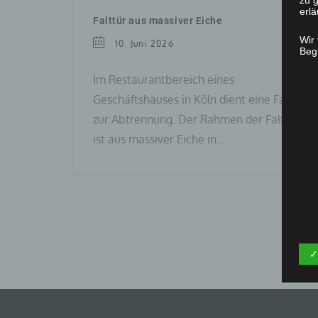
zu g
erlä
Falttür aus massiver Eiche
Wir
10. Juni 2026
Begr
Im Restaurantbereich eines
Geschäftshauses in Köln dient eine Falttür
zur Abtrennung. Der Rahmen der Falttür
ist aus massiver Eiche in…
✓