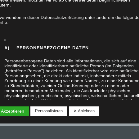
ewährleisten, möchten wir vorab die verwendeten Begrifflichkeiten
utern.
 verwenden in dieser Datenschutzerklärung unter anderem die folgend
iffe:
A) PERSONENBEZOGENE DATEN
Personenbezogene Daten sind alle Informationen, die sich auf eine
identifizierte oder identifizierbare natürliche Person (im Folgenden
„betroffene Person") beziehen. Als identifizierbar wird eine natürliche
Person angesehen, die direkt oder indirekt, insbesondere mittels
Zuordnung zu einer Kennung wie einem Namen, zu einer Kennnum
zu Standortdaten, zu einer Online-Kennung oder zu einem oder
mehreren besonderen Merkmalen, die Ausdruck der physischen,
physiologischen, genetischen, psychischen, wirtschaftlichen, kulturel
oder sozialen Identität dieser natürlichen Person sind, identifiziert
werden kann.
 Akzeptieren
Personalisieren
✕ Ablehnen
B) BETROFFENE PERSON