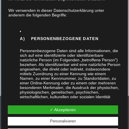
26. Juni 2025
Wir verwenden in dieser Datenschutzerklärung unter
anderem die folgenden Begriffe:
Auch Kleiderschränke, Einbauschränke , mit und
ohne Schiebetüren, fertigen wir immer wieder
gerne. Ein Paar wollte sich ihr Schlafzimmer neu…
A) PERSONENBEZOGENE DATEN
Personenbezogene Daten sind alle Informationen, die
sich auf eine identifizierte oder identifizierbare
natürliche Person (im Folgenden „betroffene Person")
beziehen. Als identifizierbar wird eine natürliche Person
angesehen, die direkt oder indirekt, insbesondere
mittels Zuordnung zu einer Kennung wie einem
Namen, zu einer Kennnummer, zu Standortdaten, zu
einer Online-Kennung oder zu einem oder mehreren
besonderen Merkmalen, die Ausdruck der physischen,
physiologischen, genetischen, psychischen,
wirtschaftlichen, kulturellen oder sozialen Identität
dieser natürlichen Person sind, identifiziert werden
kann.
✓ Akzeptieren
Personalisieren