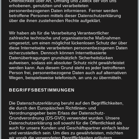
Öffentlichkeit über Art, Umfang und Zweck der von uns
erhobenen, genutzten und verarbeiteten
personenbezogenen Daten informieren. Ferner werden
betroffene Personen mittels dieser Datenschutzerklärung
über die ihnen zustehenden Rechte aufgeklärt.
Wir haben als für die Verarbeitung Verantwortlicher
zahlreiche technische und organisatorische Maßnahmen
umgesetzt, um einen möglichst lückenlosen Schutz der über
diese Internetseite verarbeiteten personenbezogenen Daten
sicherzustellen. Dennoch können Internetbasierte
Datenübertragungen grundsätzlich Sicherheitslücken
aufweisen, sodass ein absoluter Schutz nicht gewährleistet
werden kann. Aus diesem Grund steht es jeder betroffenen
Person frei, personenbezogene Daten auch auf alternativen
Wegen, beispielsweise telefonisch, an uns zu übermitteln.
BEGRIFFSBESTIMMUNGEN
Die Datenschutzerklärung beruht auf den Begrifflichkeiten,
die durch den Europäischen Richtlinien- und
Verordnungsgeber beim Erlass der Datenschutz-
Grundverordnung (DS-GVO) verwendet wurden. Unsere
Datenschutzerklärung soll sowohl für die Öffentlichkeit als
auch für unsere Kunden und Geschäftspartner einfach lesbar
und verständlich sein. Um dies zu gewährleisten, möchten
Kleiderschrank mit flächenbündigen Schiebetüren
wir vorab die verwendeten Begrifflichkeiten erläutern.