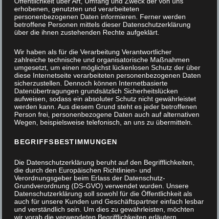
Öffentlichkeit über Art, Umfang und Zweck der von uns
erhobenen, genutzten und verarbeiteten
personenbezogenen Daten informieren. Ferner werden
betroffene Personen mittels dieser Datenschutzerklärung
über die ihnen zustehenden Rechte aufgeklärt.
Wir haben als für die Verarbeitung Verantwortlicher
zahlreiche technische und organisatorische Maßnahmen
umgesetzt, um einen möglichst lückenlosen Schutz der über
diese Internetseite verarbeiteten personenbezogenen Daten
sicherzustellen. Dennoch können Internetbasierte
Datenübertragungen grundsätzlich Sicherheitslücken
aufweisen, sodass ein absoluter Schutz nicht gewährleistet
werden kann. Aus diesem Grund steht es jeder betroffenen
Person frei, personenbezogene Daten auch auf alternativen
Wegen, beispielsweise telefonisch, an uns zu übermitteln.
BEGRIFFSBESTIMMUNGEN
Die Datenschutzerklärung beruht auf den Begrifflichkeiten,
die durch den Europäischen Richtlinien- und
Verordnungsgeber beim Erlass der Datenschutz-
Grundverordnung (DS-GVO) verwendet wurden. Unsere
Datenschutzerklärung soll sowohl für die Öffentlichkeit als
auch für unsere Kunden und Geschäftspartner einfach lesbar
und verständlich sein. Um dies zu gewährleisten, möchten
Waschtisch mit aufgesetztem Becken
wir vorab die verwendeten Begrifflichkeiten erläutern.