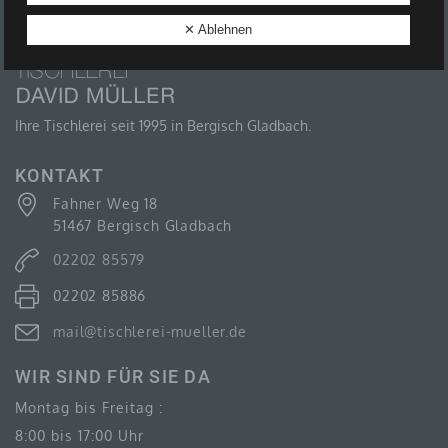
B) BETROFFENE PERSON
✕ Ablehnen
Betroffene Person ist jede identifizierte oder
identifizierbare natürliche Person, deren
personenbezogene Daten von dem für die
Verarbeitung Verantwortlichen verarbeitet werden.
Ihre Tischlerei seit 1995 in Bergisch Gladbach.
KONTAKT
Fahner Weg 18
C) VERARBEITUNG
51467 Bergisch Gladbach
Verarbeitung ist jeder mit oder ohne Hilfe
02202 85579
automatisierter Verfahren ausgeführte Vorgang oder
jede solche Vorgangsreihe im Zusammenhang mit
02202 85886
personenbezogenen Daten wie das Erheben, das
Erfassen, die Organisation, das Ordnen, die
Speicherung, die Anpassung oder Veränderung, das
mail@tischlerei-mueller.de
Auslesen, das Abfragen, die Verwendung, die
Offenlegung durch Übermittlung, Verbreitung oder eine
WIR SIND FÜR SIE DA
andere Form der Bereitstellung, den Abgleich oder die
Verknüpfung, die Einschränkung, das Löschen oder
Montag bis Freitag :
die Vernichtung.
8:00 bis 17:00 Uhr