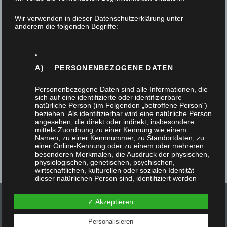
14. Mai 2025
Wir verwenden in dieser Datenschutzerklärung unter
anderem die folgenden Begriffe:
Ein Waschtisch mit aufgesetztem Becken und
andere dazugehörige Möbel und Details sind
Elemente einer Badsanierung in einer
A) PERSONENBEZOGENE DATEN
Altbauwohnung. Dazu gehören…
Personenbezogene Daten sind alle Informationen, die
sich auf eine identifizierte oder identifizierbare
natürliche Person (im Folgenden „betroffene Person")
beziehen. Als identifizierbar wird eine natürliche Person
angesehen, die direkt oder indirekt, insbesondere
mittels Zuordnung zu einer Kennung wie einem
Namen, zu einer Kennnummer, zu Standortdaten, zu
einer Online-Kennung oder zu einem oder mehreren
besonderen Merkmalen, die Ausdruck der physischen,
physiologischen, genetischen, psychischen,
wirtschaftlichen, kulturellen oder sozialen Identität
dieser natürlichen Person sind, identifiziert werden
kann.
✓ Akzeptieren
Personalisieren