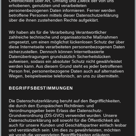
Öffentlichkeit über Art, Umfang und Zweck der von uns
erhobenen, genutzten und verarbeiteten
personenbezogenen Daten informieren. Ferner werden
betroffene Personen mittels dieser Datenschutzerklärung
über die ihnen zustehenden Rechte aufgeklärt.
Wir haben als für die Verarbeitung Verantwortlicher
zahlreiche technische und organisatorische Maßnahmen
umgesetzt, um einen möglichst lückenlosen Schutz der über
diese Internetseite verarbeiteten personenbezogenen Daten
sicherzustellen. Dennoch können Internetbasierte
Datenübertragungen grundsätzlich Sicherheitslücken
aufweisen, sodass ein absoluter Schutz nicht gewährleistet
werden kann. Aus diesem Grund steht es jeder betroffenen
Person frei, personenbezogene Daten auch auf alternativen
Wegen, beispielsweise telefonisch, an uns zu übermitteln.
BEGRIFFSBESTIMMUNGEN
Die Datenschutzerklärung beruht auf den Begrifflichkeiten,
die durch den Europäischen Richtlinien- und
Verordnungsgeber beim Erlass der Datenschutz-
Grundverordnung (DS-GVO) verwendet wurden. Unsere
Datenschutzerklärung soll sowohl für die Öffentlichkeit als
auch für unsere Kunden und Geschäftspartner einfach lesbar
und verständlich sein. Um dies zu gewährleisten, möchten
Raumhohes Flurmöbel
wir vorab die verwendeten Begrifflichkeiten erläutern.