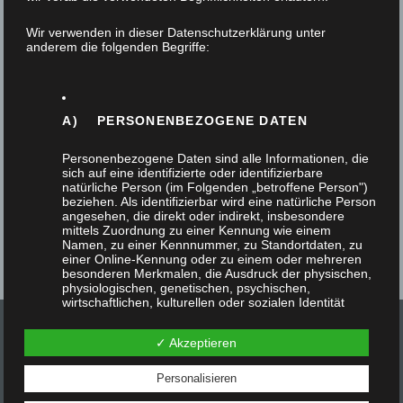
21. Mai 2026
Wir verwenden in dieser Datenschutzerklärung unter
anderem die folgenden Begriffe:
Das Flurmöbel schmiegt sich passgenau in eine
Flurecke. Der Flurschrank ist raumhoch und
passend zu einem Farbkonzept in einer Farrow…
A) PERSONENBEZOGENE DATEN
Personenbezogene Daten sind alle Informationen, die
sich auf eine identifizierte oder identifizierbare
natürliche Person (im Folgenden „betroffene Person")
beziehen. Als identifizierbar wird eine natürliche Person
angesehen, die direkt oder indirekt, insbesondere
mittels Zuordnung zu einer Kennung wie einem
Namen, zu einer Kennnummer, zu Standortdaten, zu
einer Online-Kennung oder zu einem oder mehreren
besonderen Merkmalen, die Ausdruck der physischen,
physiologischen, genetischen, psychischen,
wirtschaftlichen, kulturellen oder sozialen Identität
dieser natürlichen Person sind, identifiziert werden
kann.
✓ Akzeptieren
Personalisieren