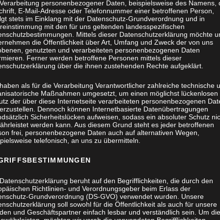
 Verarbeitung personenbezogener Daten, beispielsweise des Namens, 
chrift, E-Mail-Adresse oder Telefonnummer einer betroffenen Person,
olgt stets im Einklang mit der Datenschutz-Grundverordnung und in
reinstimmung mit den für uns geltenden landesspezifischen
enschutzbestimmungen. Mittels dieser Datenschutzerklärung möchte u
ernehmen die Öffentlichkeit über Art, Umfang und Zweck der von uns
obenen, genutzten und verarbeiteten personenbezogenen Daten
rmieren. Ferner werden betroffene Personen mittels dieser
enschutzerklärung über die ihnen zustehenden Rechte aufgeklärt.
haben als für die Verarbeitung Verantwortlicher zahlreiche technische 
anisatorische Maßnahmen umgesetzt, um einen möglichst lückenlosen
utz der über diese Internetseite verarbeiteten personenbezogenen Dat
herzustellen. Dennoch können Internetbasierte Datenübertragungen
dsätzlich Sicherheitslücken aufweisen, sodass ein absoluter Schutz ni
ährleistet werden kann. Aus diesem Grund steht es jeder betroffenen
son frei, personenbezogene Daten auch auf alternativen Wegen,
pielsweise telefonisch, an uns zu übermitteln.
GRIFFSBESTIMMUNGEN
Datenschutzerklärung beruht auf den Begrifflichkeiten, die durch den
opäischen Richtlinien- und Verordnungsgeber beim Erlass der
enschutz-Grundverordnung (DS-GVO) verwendet wurden. Unsere
nschutzerklärung soll sowohl für die Öffentlichkeit als auch für unsere
den und Geschäftspartner einfach lesbar und verständlich sein. Um di