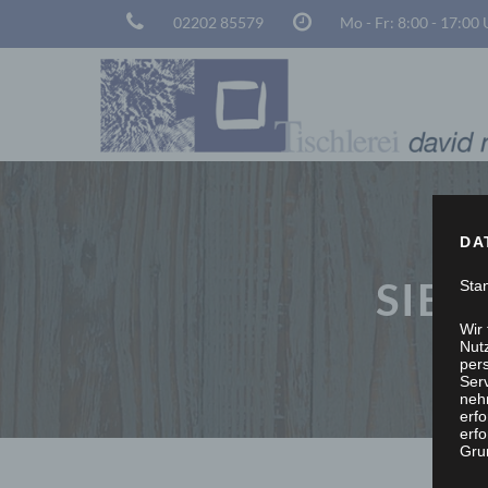
02202 85579
Mo - Fr: 8:00 - 17:00
DA
SIE 
Sta
Wir
Nutz
per
Ser
neh
erf
erfo
Grun