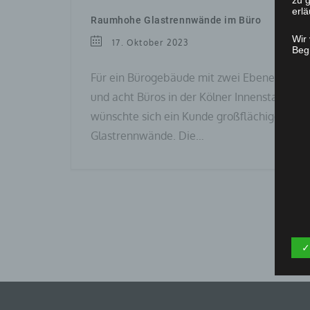
zu g
erlä
Raumhohe Glastrennwände im Büro
Wir
17. Oktober 2023
Begr
Für ein Bürogebäude mit zwei Ebenen
und acht Büros in der Kölner Innenstadt
wünschte sich ein Kunde großflächige
Glastrennwände. Die…
✓