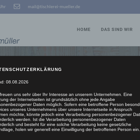
 Uhr
mail@tischlerei-mueller.de
HOME
DAS SIND WIR
TENSCHUTZERKLÄRUNG
STÖBERN, WIR SCHRE
nd: 08.08.2026
 freuen uns sehr über Ihr Interesse an unserem Unternehmen. Eine
ung der Internetseiten ist grundsätzlich ohne jede Angabe
sonenbezogener Daten möglich. Sofern eine betroffene Person besond
vices unseres Unternehmens über unsere Internetseite in Anspruch
men möchte, könnte jedoch eine Verarbeitung personenbezogener Da
orderlich werden. Ist die Verarbeitung personenbezogener Daten
rderlich und besteht für eine solche Verarbeitung keine gesetzliche
dlage, holen wir generell eine Einwilligung der betroffenen Person ein.