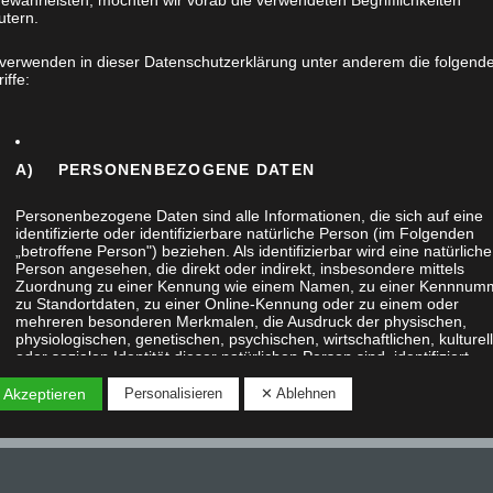
ewährleisten, möchten wir vorab die verwendeten Begrifflichkeiten
utern.
 verwenden in dieser Datenschutzerklärung unter anderem die folgend
iffe:
A) PERSONENBEZOGENE DATEN
Personenbezogene Daten sind alle Informationen, die sich auf eine
identifizierte oder identifizierbare natürliche Person (im Folgenden
„betroffene Person") beziehen. Als identifizierbar wird eine natürliche
Person angesehen, die direkt oder indirekt, insbesondere mittels
Zuordnung zu einer Kennung wie einem Namen, zu einer Kennnum
zu Standortdaten, zu einer Online-Kennung oder zu einem oder
mehreren besonderen Merkmalen, die Ausdruck der physischen,
physiologischen, genetischen, psychischen, wirtschaftlichen, kulturel
oder sozialen Identität dieser natürlichen Person sind, identifiziert
werden kann.
 Akzeptieren
Personalisieren
✕ Ablehnen
B) BETROFFENE PERSON