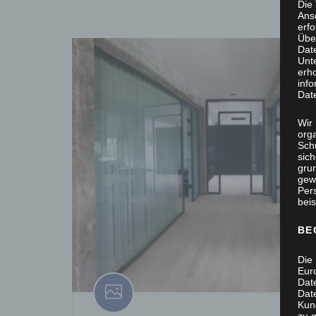
Die
Ans
erf
Übe
Dat
Unt
erh
info
Dat
Wir 
org
Sch
sic
grun
gew
Per
beis
BE
Die 
Eur
Dat
Date
Kun