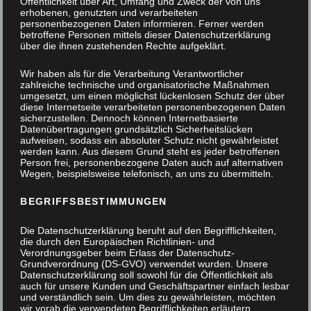
Öffentlichkeit über Art, Umfang und Zweck der von uns
erhobenen, genutzten und verarbeiteten
personenbezogenen Daten informieren. Ferner werden
betroffene Personen mittels dieser Datenschutzerklärung
über die ihnen zustehenden Rechte aufgeklärt.
Wir haben als für die Verarbeitung Verantwortlicher
zahlreiche technische und organisatorische Maßnahmen
umgesetzt, um einen möglichst lückenlosen Schutz der über
diese Internetseite verarbeiteten personenbezogenen Daten
sicherzustellen. Dennoch können Internetbasierte
Datenübertragungen grundsätzlich Sicherheitslücken
aufweisen, sodass ein absoluter Schutz nicht gewährleistet
werden kann. Aus diesem Grund steht es jeder betroffenen
Person frei, personenbezogene Daten auch auf alternativen
Wegen, beispielsweise telefonisch, an uns zu übermitteln.
BEGRIFFSBESTIMMUNGEN
Die Datenschutzerklärung beruht auf den Begrifflichkeiten,
die durch den Europäischen Richtlinien- und
Verordnungsgeber beim Erlass der Datenschutz-
Grundverordnung (DS-GVO) verwendet wurden. Unsere
Datenschutzerklärung soll sowohl für die Öffentlichkeit als
auch für unsere Kunden und Geschäftspartner einfach lesbar
und verständlich sein. Um dies zu gewährleisten, möchten
Tischlerei David Müller in Bergisch Gladbach – das
wir vorab die verwendeten Begrifflichkeiten erläutern.