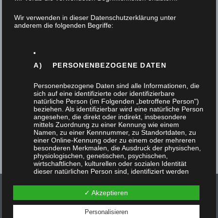
Jahr 2020 geht zu Ende
Wir verwenden in dieser Datenschutzerklärung unter
18. Dezember 2020
anderem die folgenden Begriffe:
Tischlerei David Müller – 25 Jahre – in Bergisch
Gladbach! Für unsere Tischlerei ist ein
A) PERSONENBEZOGENE DATEN
Jubiläumsjahr zuende gegangen. Nicht so…
Personenbezogene Daten sind alle Informationen, die
sich auf eine identifizierte oder identifizierbare
natürliche Person (im Folgenden „betroffene Person")
beziehen. Als identifizierbar wird eine natürliche Person
angesehen, die direkt oder indirekt, insbesondere
mittels Zuordnung zu einer Kennung wie einem
Namen, zu einer Kennnummer, zu Standortdaten, zu
einer Online-Kennung oder zu einem oder mehreren
besonderen Merkmalen, die Ausdruck der physischen,
physiologischen, genetischen, psychischen,
wirtschaftlichen, kulturellen oder sozialen Identität
dieser natürlichen Person sind, identifiziert werden
kann.
✓ Akzeptieren
Personalisieren