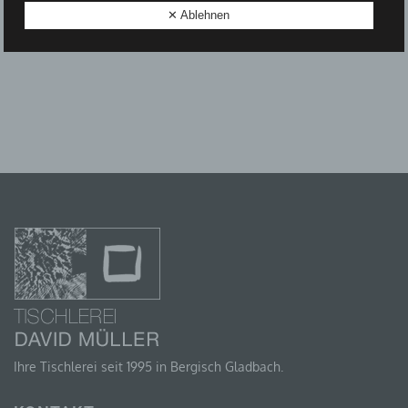
✕ Ablehnen
D) EINSCHRÄNKUNG DER VERARBEITUNG
Einschränkung der Verarbeitung ist die Markierung
gespeicherter personenbezogener Daten mit dem Ziel,
ihre künftige Verarbeitung einzuschränken.
E) PROFILING
Profiling ist jede Art der automatisierten Verarbeitung
personenbezogener Daten, die darin besteht, dass
diese personenbezogenen Daten verwendet werden,
um bestimmte persönliche Aspekte, die sich auf eine
natürliche Person beziehen, zu bewerten,
insbesondere, um Aspekte bezüglich Arbeitsleistung,
wirtschaftlicher Lage, Gesundheit, persönlicher
Vorlieben, Interessen, Zuverlässigkeit, Verhalten,
Aufenthaltsort oder Ortswechsel dieser natürlichen
Ihre Tischlerei seit 1995 in Bergisch Gladbach.
Person zu analysieren oder vorherzusagen.