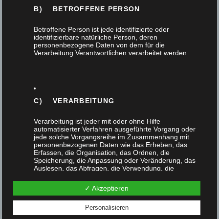
B) BETROFFENE PERSON
Betroffene Person ist jede identifizierte oder
identifizierbare natürliche Person, deren
personenbezogene Daten von dem für die
Verarbeitung Verantwortlichen verarbeitet werden.
C) VERARBEITUNG
Verarbeitung ist jeder mit oder ohne Hilfe
Tischlerei David Müller in Bergisch Gladbach – das
automatisierter Verfahren ausgeführte Vorgang oder
jede solche Vorgangsreihe im Zusammenhang mit
Jahr 2020 geht zu Ende
personenbezogenen Daten wie das Erheben, das
Erfassen, die Organisation, das Ordnen, die
18. Dezember 2020
Speicherung, die Anpassung oder Veränderung, das
Auslesen, das Abfragen, die Verwendung, die
Offenlegung durch Übermittlung, Verbreitung oder eine
Tischlerei David Müller – 25 Jahre – in Bergisch
andere Form der Bereitstellung, den Abgleich oder die
✓ Akzeptieren
Verknüpfung, die Einschränkung, das Löschen oder
Gladbach! Für unsere Tischlerei ist ein
die Vernichtung.
Jubiläumsjahr zuende gegangen. Nicht so…
Personalisieren