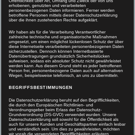
Öffentlichkeit über Art, Umfang und Zweck der von uns
erhobenen, genutzten und verarbeiteten
personenbezogenen Daten informieren. Ferner werden
betroffene Personen mittels dieser Datenschutzerklärung
über die ihnen zustehenden Rechte aufgeklärt.
Wir haben als für die Verarbeitung Verantwortlicher
zahlreiche technische und organisatorische Maßnahmen
umgesetzt, um einen möglichst lückenlosen Schutz der über
diese Internetseite verarbeiteten personenbezogenen Daten
sicherzustellen. Dennoch können Internetbasierte
Datenübertragungen grundsätzlich Sicherheitslücken
aufweisen, sodass ein absoluter Schutz nicht gewährleistet
werden kann. Aus diesem Grund steht es jeder betroffenen
Person frei, personenbezogene Daten auch auf alternativen
Wegen, beispielsweise telefonisch, an uns zu übermitteln.
BEGRIFFSBESTIMMUNGEN
Die Datenschutzerklärung beruht auf den Begrifflichkeiten,
die durch den Europäischen Richtlinien- und
Verordnungsgeber beim Erlass der Datenschutz-
Grundverordnung (DS-GVO) verwendet wurden. Unsere
Datenschutzerklärung soll sowohl für die Öffentlichkeit als
auch für unsere Kunden und Geschäftspartner einfach lesbar
und verständlich sein. Um dies zu gewährleisten, möchten
2022 – Tischlerei David Müller – 2023
wir vorab die verwendeten Begrifflichkeiten erläutern.