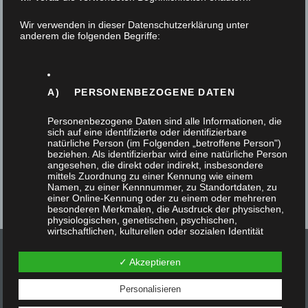
10. Juni 2026
Wir verwenden in dieser Datenschutzerklärung unter
anderem die folgenden Begriffe:
Im Restaurantbereich eines Geschäftshauses in
Köln dient eine Falttür zur Abtrennung. Der
Rahmen der Falttür ist aus massiver Eiche in…
A) PERSONENBEZOGENE DATEN
Personenbezogene Daten sind alle Informationen, die
sich auf eine identifizierte oder identifizierbare
natürliche Person (im Folgenden „betroffene Person")
beziehen. Als identifizierbar wird eine natürliche Person
angesehen, die direkt oder indirekt, insbesondere
mittels Zuordnung zu einer Kennung wie einem
Namen, zu einer Kennnummer, zu Standortdaten, zu
einer Online-Kennung oder zu einem oder mehreren
besonderen Merkmalen, die Ausdruck der physischen,
physiologischen, genetischen, psychischen,
wirtschaftlichen, kulturellen oder sozialen Identität
dieser natürlichen Person sind, identifiziert werden
kann.
✓ Akzeptieren
Personalisieren