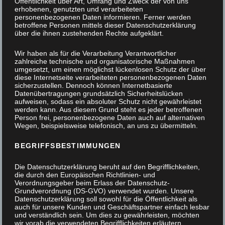
Öffentlichkeit über Art, Umfang und Zweck der von uns
erhobenen, genutzten und verarbeiteten
personenbezogenen Daten informieren. Ferner werden
betroffene Personen mittels dieser Datenschutzerklärung
über die ihnen zustehenden Rechte aufgeklärt.
Wir haben als für die Verarbeitung Verantwortlicher
zahlreiche technische und organisatorische Maßnahmen
umgesetzt, um einen möglichst lückenlosen Schutz der über
diese Internetseite verarbeiteten personenbezogenen Daten
sicherzustellen. Dennoch können Internetbasierte
Datenübertragungen grundsätzlich Sicherheitslücken
aufweisen, sodass ein absoluter Schutz nicht gewährleistet
werden kann. Aus diesem Grund steht es jeder betroffenen
Person frei, personenbezogene Daten auch auf alternativen
Wegen, beispielsweise telefonisch, an uns zu übermitteln.
BEGRIFFSBESTIMMUNGEN
Die Datenschutzerklärung beruht auf den Begrifflichkeiten,
die durch den Europäischen Richtlinien- und
Verordnungsgeber beim Erlass der Datenschutz-
Grundverordnung (DS-GVO) verwendet wurden. Unsere
Datenschutzerklärung soll sowohl für die Öffentlichkeit als
auch für unsere Kunden und Geschäftspartner einfach lesbar
und verständlich sein. Um dies zu gewährleisten, möchten
Falttür aus massiver Eiche
wir vorab die verwendeten Begrifflichkeiten erläutern.