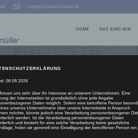
 Uhr
mail@tischlerei-mueller.de
HOME
DAS SIND WIR
TENSCHUTZERKLÄRUNG
STÖBERN, WIR SCHRE
nd: 08.08.2026
 freuen uns sehr über Ihr Interesse an unserem Unternehmen. Eine
ung der Internetseiten ist grundsätzlich ohne jede Angabe
sonenbezogener Daten möglich. Sofern eine betroffene Person besond
vices unseres Unternehmens über unsere Internetseite in Anspruch
men möchte, könnte jedoch eine Verarbeitung personenbezogener Da
orderlich werden. Ist die Verarbeitung personenbezogener Daten
rderlich und besteht für eine solche Verarbeitung keine gesetzliche
dlage, holen wir generell eine Einwilligung der betroffenen Person ein.