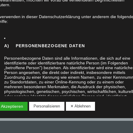
ewährleisten, möchten wir vorab die verwendeten Begrifflichkeiten
utern.
 verwenden in dieser Datenschutzerklärung unter anderem die folgend
iffe:
A) PERSONENBEZOGENE DATEN
Personenbezogene Daten sind alle Informationen, die sich auf eine
identifizierte oder identifizierbare natürliche Person (im Folgenden
„betroffene Person") beziehen. Als identifizierbar wird eine natürliche
Person angesehen, die direkt oder indirekt, insbesondere mittels
Zuordnung zu einer Kennung wie einem Namen, zu einer Kennnum
zu Standortdaten, zu einer Online-Kennung oder zu einem oder
mehreren besonderen Merkmalen, die Ausdruck der physischen,
physiologischen, genetischen, psychischen, wirtschaftlichen, kulturel
oder sozialen Identität dieser natürlichen Person sind, identifiziert
werden kann.
 Akzeptieren
Personalisieren
✕ Ablehnen
B) BETROFFENE PERSON