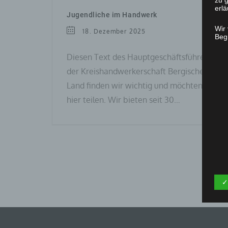
zu g
erlä
Jugendliche im Handwerk
Wir
18. Dezember 2025
Begr
Diesen Text des Hauptgeschäftsführers
der Kreishandwerkerschaft Bergisches
Land finden wir wichtig und möchten Ihn
hier teilen. Wir bieten seit 30…
✓