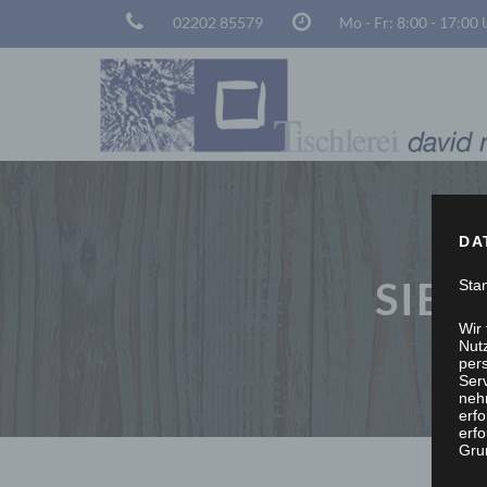
02202 85579
Mo - Fr: 8:00 - 17:00
DA
SIE 
Sta
Wir
Nutz
per
Ser
neh
erf
erfo
Grun