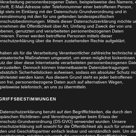
 Verarbeitung personenbezogener Daten, beispielsweise des Namens, 
chrift, E-Mail-Adresse oder Telefonnummer einer betroffenen Person,
olgt stets im Einklang mit der Datenschutz-Grundverordnung und in
reinstimmung mit den für uns geltenden landesspezifischen
enschutzbestimmungen. Mittels dieser Datenschutzerklärung möchte u
ernehmen die Öffentlichkeit über Art, Umfang und Zweck der von uns
obenen, genutzten und verarbeiteten personenbezogenen Daten
rmieren. Ferner werden betroffene Personen mittels dieser
enschutzerklärung über die ihnen zustehenden Rechte aufgeklärt.
haben als für die Verarbeitung Verantwortlicher zahlreiche technische 
anisatorische Maßnahmen umgesetzt, um einen möglichst lückenlosen
utz der über diese Internetseite verarbeiteten personenbezogenen Dat
herzustellen. Dennoch können Internetbasierte Datenübertragungen
dsätzlich Sicherheitslücken aufweisen, sodass ein absoluter Schutz ni
ährleistet werden kann. Aus diesem Grund steht es jeder betroffenen
son frei, personenbezogene Daten auch auf alternativen Wegen,
pielsweise telefonisch, an uns zu übermitteln.
GRIFFSBESTIMMUNGEN
Datenschutzerklärung beruht auf den Begrifflichkeiten, die durch den
opäischen Richtlinien- und Verordnungsgeber beim Erlass der
enschutz-Grundverordnung (DS-GVO) verwendet wurden. Unsere
nschutzerklärung soll sowohl für die Öffentlichkeit als auch für unsere
den und Geschäftspartner einfach lesbar und verständlich sein. Um di