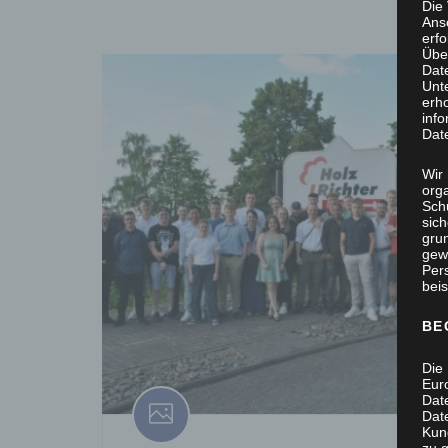
Die
Ans
erf
Übe
Dat
Unt
erh
info
Dat
Wir 
org
Sch
sic
grun
gew
Per
beis
BE
Die 
Eur
Dat
Date
Kun