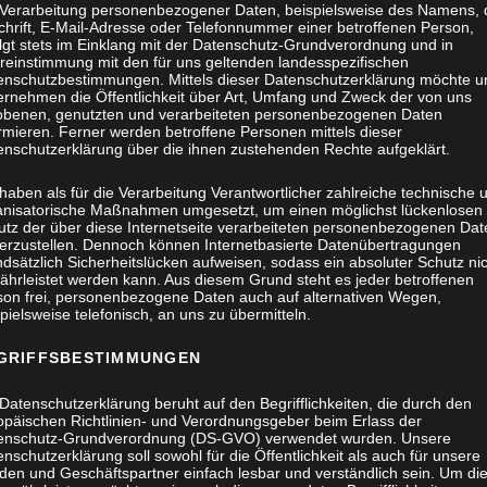
 Verarbeitung personenbezogener Daten, beispielsweise des Namens, 
chrift, E-Mail-Adresse oder Telefonnummer einer betroffenen Person,
olgt stets im Einklang mit der Datenschutz-Grundverordnung und in
reinstimmung mit den für uns geltenden landesspezifischen
enschutzbestimmungen. Mittels dieser Datenschutzerklärung möchte u
ernehmen die Öffentlichkeit über Art, Umfang und Zweck der von uns
obenen, genutzten und verarbeiteten personenbezogenen Daten
rmieren. Ferner werden betroffene Personen mittels dieser
enschutzerklärung über die ihnen zustehenden Rechte aufgeklärt.
haben als für die Verarbeitung Verantwortlicher zahlreiche technische 
anisatorische Maßnahmen umgesetzt, um einen möglichst lückenlosen
utz der über diese Internetseite verarbeiteten personenbezogenen Dat
herzustellen. Dennoch können Internetbasierte Datenübertragungen
dsätzlich Sicherheitslücken aufweisen, sodass ein absoluter Schutz ni
ährleistet werden kann. Aus diesem Grund steht es jeder betroffenen
son frei, personenbezogene Daten auch auf alternativen Wegen,
pielsweise telefonisch, an uns zu übermitteln.
GRIFFSBESTIMMUNGEN
Datenschutzerklärung beruht auf den Begrifflichkeiten, die durch den
opäischen Richtlinien- und Verordnungsgeber beim Erlass der
enschutz-Grundverordnung (DS-GVO) verwendet wurden. Unsere
nschutzerklärung soll sowohl für die Öffentlichkeit als auch für unsere
den und Geschäftspartner einfach lesbar und verständlich sein. Um di