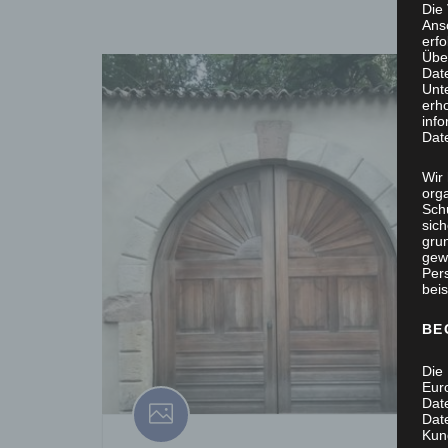
Die
Ans
erf
Übe
Dat
Unt
erh
info
Dat
Wir 
org
Sch
sic
grun
gew
Per
beis
BE
Die 
Eur
Dat
Date
Kun