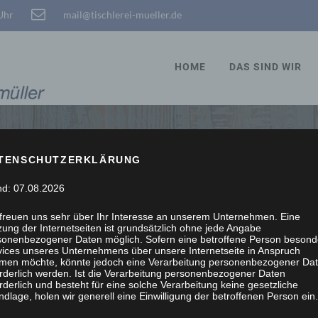
 Uhr
mail@tischlerei-mueller.de
HOME
DAS SIND WIR
TENSCHUTZERKLÄRUNG
STÖBERN, WIR SCHRE
nd: 07.08.2026
 freuen uns sehr über Ihr Interesse an unserem Unternehmen. Eine
ung der Internetseiten ist grundsätzlich ohne jede Angabe
sonenbezogener Daten möglich. Sofern eine betroffene Person besond
vices unseres Unternehmens über unsere Internetseite in Anspruch
men möchte, könnte jedoch eine Verarbeitung personenbezogener Da
orderlich werden. Ist die Verarbeitung personenbezogener Daten
rderlich und besteht für eine solche Verarbeitung keine gesetzliche
dlage, holen wir generell eine Einwilligung der betroffenen Person ein.