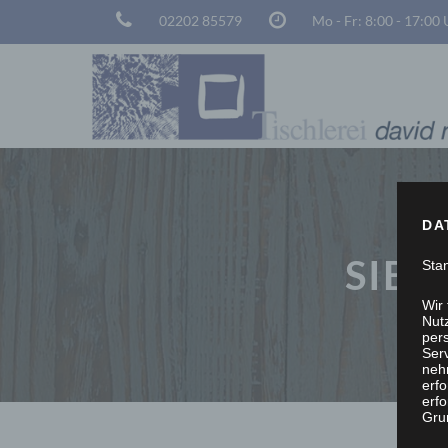
02202 85579
Mo - Fr: 8:00 - 17:00
DA
SIE 
Sta
Wir
Nutz
per
Ser
neh
erf
erfo
Grun