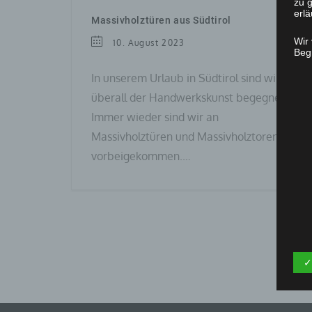
zu g
erlä
Massivholztüren aus Südtirol
Wir
10. August 2023
Begr
In unserem Urlaub in Südtirol sind wir
überall der Handwerkskunst begegnet.
Immer wieder sind wir an
Massivholztüren und Massivholztoren
vorbeigekommen.…
✓