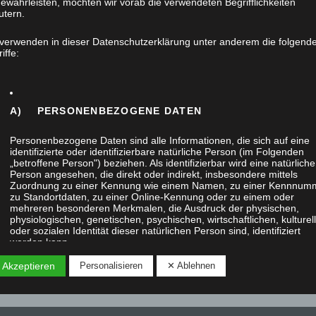
ewährleisten, möchten wir vorab die verwendeten Begrifflichkeiten
utern.
Exklusiver Hühnerstall aus Lärche
 verwenden in dieser Datenschutzerklärung unter anderem die folgend
17. Mai 2021
iffe:
Um seinen Hühnern ein artgerechtes
Leben anzubieten, wurden wir von einem
A) PERSONENBEZOGENE DATEN
unserer Kunden beauftragt ein exklusives
Hühnerhaus anzufertigen. Für sein…
Personenbezogene Daten sind alle Informationen, die sich auf eine
identifizierte oder identifizierbare natürliche Person (im Folgenden
„betroffene Person") beziehen. Als identifizierbar wird eine natürliche
Person angesehen, die direkt oder indirekt, insbesondere mittels
Zuordnung zu einer Kennung wie einem Namen, zu einer Kennnum
zu Standortdaten, zu einer Online-Kennung oder zu einem oder
mehreren besonderen Merkmalen, die Ausdruck der physischen,
physiologischen, genetischen, psychischen, wirtschaftlichen, kulturel
oder sozialen Identität dieser natürlichen Person sind, identifiziert
werden kann.
 Akzeptieren
Personalisieren
✕ Ablehnen
B) BETROFFENE PERSON