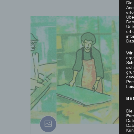
Die
Ans
erf
Übe
Dat
Unt
erh
info
Dat
Wir 
org
Sch
sic
grun
gew
Per
beis
BE
Die 
Eur
Dat
Date
Kun