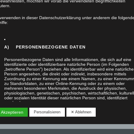
ewährleisten, möchten wir vorab die verwendeten Begrifflichkeiten
utern.
25 Jahre Tischlerei David Müller
 verwenden in dieser Datenschutzerklärung unter anderem die folgend
1. April 2020
iffe:
Unsere Tischlerei feiert 25 Jahre
Bestehen. Seit dem 1. April 1995 führt
A) PERSONENBEZOGENE DATEN
David Müller die Tischlerei im Fahner
Weg 18…
Personenbezogene Daten sind alle Informationen, die sich auf eine
identifizierte oder identifizierbare natürliche Person (im Folgenden
„betroffene Person") beziehen. Als identifizierbar wird eine natürliche
Person angesehen, die direkt oder indirekt, insbesondere mittels
Zuordnung zu einer Kennung wie einem Namen, zu einer Kennnum
zu Standortdaten, zu einer Online-Kennung oder zu einem oder
mehreren besonderen Merkmalen, die Ausdruck der physischen,
physiologischen, genetischen, psychischen, wirtschaftlichen, kulturel
oder sozialen Identität dieser natürlichen Person sind, identifiziert
werden kann.
 Akzeptieren
Personalisieren
✕ Ablehnen
B) BETROFFENE PERSON