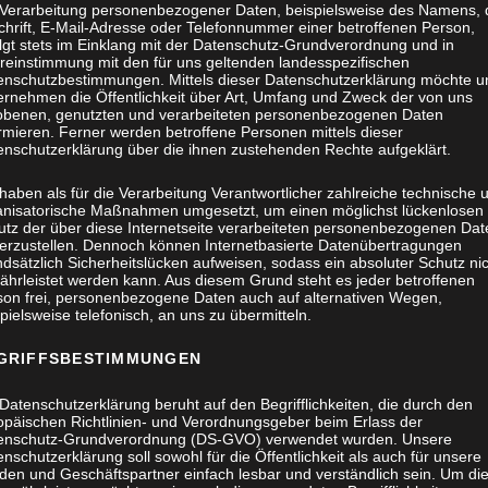
 Verarbeitung personenbezogener Daten, beispielsweise des Namens, 
chrift, E-Mail-Adresse oder Telefonnummer einer betroffenen Person,
olgt stets im Einklang mit der Datenschutz-Grundverordnung und in
reinstimmung mit den für uns geltenden landesspezifischen
enschutzbestimmungen. Mittels dieser Datenschutzerklärung möchte u
ernehmen die Öffentlichkeit über Art, Umfang und Zweck der von uns
obenen, genutzten und verarbeiteten personenbezogenen Daten
rmieren. Ferner werden betroffene Personen mittels dieser
enschutzerklärung über die ihnen zustehenden Rechte aufgeklärt.
haben als für die Verarbeitung Verantwortlicher zahlreiche technische 
anisatorische Maßnahmen umgesetzt, um einen möglichst lückenlosen
utz der über diese Internetseite verarbeiteten personenbezogenen Dat
herzustellen. Dennoch können Internetbasierte Datenübertragungen
dsätzlich Sicherheitslücken aufweisen, sodass ein absoluter Schutz ni
ährleistet werden kann. Aus diesem Grund steht es jeder betroffenen
son frei, personenbezogene Daten auch auf alternativen Wegen,
pielsweise telefonisch, an uns zu übermitteln.
GRIFFSBESTIMMUNGEN
Datenschutzerklärung beruht auf den Begrifflichkeiten, die durch den
opäischen Richtlinien- und Verordnungsgeber beim Erlass der
enschutz-Grundverordnung (DS-GVO) verwendet wurden. Unsere
nschutzerklärung soll sowohl für die Öffentlichkeit als auch für unsere
den und Geschäftspartner einfach lesbar und verständlich sein. Um di