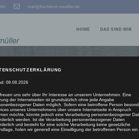
 Uhr
mail@tischlerei-mueller.de
HOME
DAS SIND WIR
TENSCHUTZERKLÄRUNG
STÖBERN, WIR SCHRE
nd: 08.08.2026
 freuen uns sehr über Ihr Interesse an unserem Unternehmen. Eine
ung der Internetseiten ist grundsätzlich ohne jede Angabe
sonenbezogener Daten möglich. Sofern eine betroffene Person besond
vices unseres Unternehmens über unsere Internetseite in Anspruch
men möchte, könnte jedoch eine Verarbeitung personenbezogener Da
orderlich werden. Ist die Verarbeitung personenbezogener Daten
rderlich und besteht für eine solche Verarbeitung keine gesetzliche
dlage, holen wir generell eine Einwilligung der betroffenen Person ein.