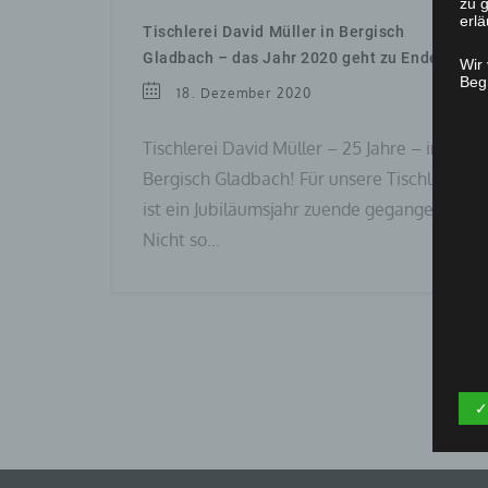
zu g
erlä
Tischlerei David Müller in Bergisch
Gladbach – das Jahr 2020 geht zu Ende
Wir
Begr
18. Dezember 2020
Tischlerei David Müller – 25 Jahre – in
Bergisch Gladbach! Für unsere Tischlerei
ist ein Jubiläumsjahr zuende gegangen.
Nicht so…
✓