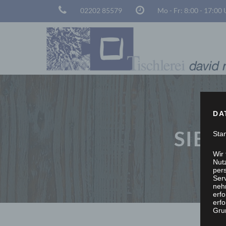
02202 85579
Mo - Fr: 8:00 - 17:00
DA
SIE 
Sta
Wir
Nutz
per
Ser
neh
erf
erfo
Grun