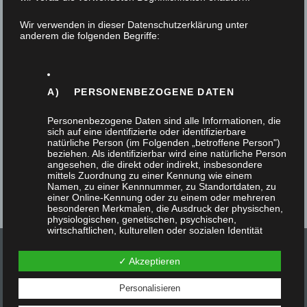
1. April 2020
Wir verwenden in dieser Datenschutzerklärung unter
anderem die folgenden Begriffe:
Unsere Tischlerei feiert 25 Jahre Bestehen. Seit
dem 1. April 1995 führt David Müller die Tischlerei
im Fahner Weg 18…
A) PERSONENBEZOGENE DATEN
Personenbezogene Daten sind alle Informationen, die
sich auf eine identifizierte oder identifizierbare
natürliche Person (im Folgenden „betroffene Person")
beziehen. Als identifizierbar wird eine natürliche Person
angesehen, die direkt oder indirekt, insbesondere
mittels Zuordnung zu einer Kennung wie einem
Namen, zu einer Kennnummer, zu Standortdaten, zu
einer Online-Kennung oder zu einem oder mehreren
besonderen Merkmalen, die Ausdruck der physischen,
physiologischen, genetischen, psychischen,
wirtschaftlichen, kulturellen oder sozialen Identität
dieser natürlichen Person sind, identifiziert werden
kann.
✓ Akzeptieren
Personalisieren