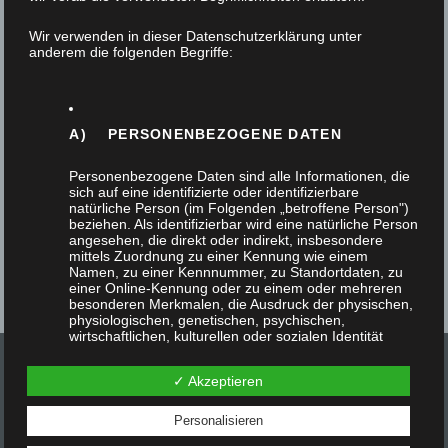
18. April 2024
Wir verwenden in dieser Datenschutzerklärung unter
anderem die folgenden Begriffe:
Einen Esstisch aus Massivholz wünschte sich eine
Familie für ihr neues Zuhause. Das Besondere an
diesem Tisch sollte das Material…
A) PERSONENBEZOGENE DATEN
Personenbezogene Daten sind alle Informationen, die
sich auf eine identifizierte oder identifizierbare
natürliche Person (im Folgenden „betroffene Person")
beziehen. Als identifizierbar wird eine natürliche Person
angesehen, die direkt oder indirekt, insbesondere
mittels Zuordnung zu einer Kennung wie einem
Namen, zu einer Kennnummer, zu Standortdaten, zu
einer Online-Kennung oder zu einem oder mehreren
besonderen Merkmalen, die Ausdruck der physischen,
physiologischen, genetischen, psychischen,
wirtschaftlichen, kulturellen oder sozialen Identität
dieser natürlichen Person sind, identifiziert werden
kann.
✓ Akzeptieren
Personalisieren