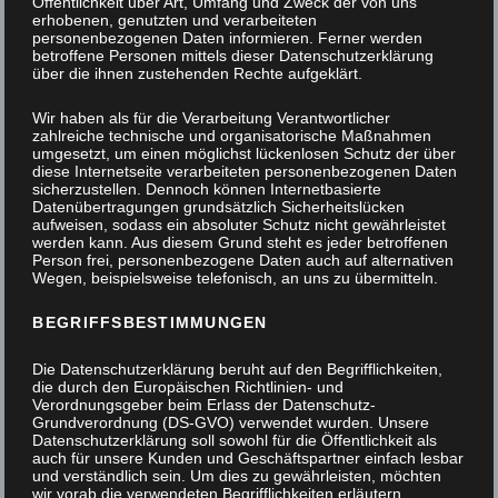
Öffentlichkeit über Art, Umfang und Zweck der von uns
erhobenen, genutzten und verarbeiteten
personenbezogenen Daten informieren. Ferner werden
betroffene Personen mittels dieser Datenschutzerklärung
über die ihnen zustehenden Rechte aufgeklärt.
Wir haben als für die Verarbeitung Verantwortlicher
zahlreiche technische und organisatorische Maßnahmen
umgesetzt, um einen möglichst lückenlosen Schutz der über
diese Internetseite verarbeiteten personenbezogenen Daten
sicherzustellen. Dennoch können Internetbasierte
Datenübertragungen grundsätzlich Sicherheitslücken
aufweisen, sodass ein absoluter Schutz nicht gewährleistet
werden kann. Aus diesem Grund steht es jeder betroffenen
Person frei, personenbezogene Daten auch auf alternativen
Wegen, beispielsweise telefonisch, an uns zu übermitteln.
BEGRIFFSBESTIMMUNGEN
Die Datenschutzerklärung beruht auf den Begrifflichkeiten,
die durch den Europäischen Richtlinien- und
Verordnungsgeber beim Erlass der Datenschutz-
Grundverordnung (DS-GVO) verwendet wurden. Unsere
Datenschutzerklärung soll sowohl für die Öffentlichkeit als
auch für unsere Kunden und Geschäftspartner einfach lesbar
und verständlich sein. Um dies zu gewährleisten, möchten
Massivholz-Esstisch aus Birnbaum
wir vorab die verwendeten Begrifflichkeiten erläutern.