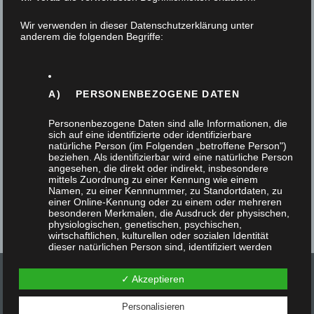
2. Februar 2023
Wir verwenden in dieser Datenschutzerklärung unter
anderem die folgenden Begriffe:
Am 27. Januar fand unser Betriebsausflug
verbunden mit dem nachträglichen
Weihnachtsessen vom letzten Jahr statt. Wir
A) PERSONENBEZOGENE DATEN
hatten uns dazu eine…
Personenbezogene Daten sind alle Informationen, die
sich auf eine identifizierte oder identifizierbare
natürliche Person (im Folgenden „betroffene Person")
beziehen. Als identifizierbar wird eine natürliche Person
angesehen, die direkt oder indirekt, insbesondere
mittels Zuordnung zu einer Kennung wie einem
Namen, zu einer Kennnummer, zu Standortdaten, zu
einer Online-Kennung oder zu einem oder mehreren
besonderen Merkmalen, die Ausdruck der physischen,
physiologischen, genetischen, psychischen,
wirtschaftlichen, kulturellen oder sozialen Identität
dieser natürlichen Person sind, identifiziert werden
kann.
✓ Akzeptieren
Personalisieren