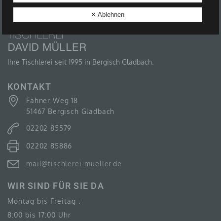
B) BETROFFENE PERSON
✕ Ablehnen
Betroffene Person ist jede identifizierte oder
identifizierbare natürliche Person, deren
personenbezogene Daten von dem für die
Verarbeitung Verantwortlichen verarbeitet werden.
Ihre Tischlerei seit 1995 in Bergisch Gladbach.
KONTAKT
Fahner Weg 18
C) VERARBEITUNG
51467 Bergisch Gladbach
Verarbeitung ist jeder mit oder ohne Hilfe
02202 85579
automatisierter Verfahren ausgeführte Vorgang oder
jede solche Vorgangsreihe im Zusammenhang mit
02202 85886
personenbezogenen Daten wie das Erheben, das
Erfassen, die Organisation, das Ordnen, die
Speicherung, die Anpassung oder Veränderung, das
mail@tischlerei-mueller.de
Auslesen, das Abfragen, die Verwendung, die
Offenlegung durch Übermittlung, Verbreitung oder eine
WIR SIND FÜR SIE DA
andere Form der Bereitstellung, den Abgleich oder die
Verknüpfung, die Einschränkung, das Löschen oder
Montag bis Freitag :
die Vernichtung.
8:00 bis 17:00 Uhr