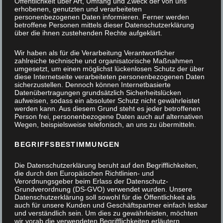
Öffentlichkeit über Art, Umfang und Zweck der von uns
erhobenen, genutzten und verarbeiteten
personenbezogenen Daten informieren. Ferner werden
betroffene Personen mittels dieser Datenschutzerklärung
über die ihnen zustehenden Rechte aufgeklärt.
Wir haben als für die Verarbeitung Verantwortlicher
zahlreiche technische und organisatorische Maßnahmen
umgesetzt, um einen möglichst lückenlosen Schutz der über
diese Internetseite verarbeiteten personenbezogenen Daten
sicherzustellen. Dennoch können Internetbasierte
Datenübertragungen grundsätzlich Sicherheitslücken
aufweisen, sodass ein absoluter Schutz nicht gewährleistet
werden kann. Aus diesem Grund steht es jeder betroffenen
Person frei, personenbezogene Daten auch auf alternativen
Wegen, beispielsweise telefonisch, an uns zu übermitteln.
BEGRIFFSBESTIMMUNGEN
Die Datenschutzerklärung beruht auf den Begrifflichkeiten,
die durch den Europäischen Richtlinien- und
Verordnungsgeber beim Erlass der Datenschutz-
Grundverordnung (DS-GVO) verwendet wurden. Unsere
Datenschutzerklärung soll sowohl für die Öffentlichkeit als
auch für unsere Kunden und Geschäftspartner einfach lesbar
und verständlich sein. Um dies zu gewährleisten, möchten
Schmieden: Tischler und glühendes Metall
wir vorab die verwendeten Begrifflichkeiten erläutern.