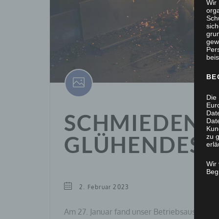
Wir 
org
Sch
sic
grun
gew
Per
beis
BE
Die 
Eur
Dat
SCHMIEDEN: 
Date
Kun
GLÜHENDES 
zu g
erlä
Wir
Begr
2. Februar 2023
Am 27. Januar fand unser Betriebsausflug 