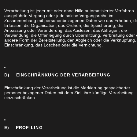
 Jeder arbeitete für sich und doch waren wir
ehr freundlichen Besitzern und Mitarbeitern der
Verarbeitung ist jeder mit oder ohne Hilfe automatisierter Verfahren
ausgeführte Vorgang oder jede solche Vorgangsreihe im
 aufmerksam, haben uns geholfen wenn wir ihre
Zusammenhang mit personenbezogenen Daten wie das Erheben, d
t, dass jeder sein Werkstück selbst und
Erfassen, die Organisation, das Ordnen, die Speicherung, die
Anpassung oder Veränderung, das Auslesen, das Abfragen, die
angenehm.
Verwendung, die Offenlegung durch Übermittlung, Verbreitung oder 
andere Form der Bereitstellung, den Abgleich oder die Verknüpfung,
Einschränkung, das Löschen oder die Vernichtung.
D) EINSCHRÄNKUNG DER VERARBEITUNG
Einschränkung der Verarbeitung ist die Markierung gespeicherter
personenbezogener Daten mit dem Ziel, ihre künftige Verarbeitung
einzuschränken.
E) PROFILING