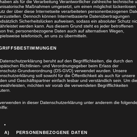
haben als für die Verarbeitung Verantwortlicher zahlreiche technische 
anisatorische Maßnahmen umgesetzt, um einen möglichst lückenlosen
utz der über diese Internetseite verarbeiteten personenbezogenen Dat
herzustellen. Dennoch können Internetbasierte Datenübertragungen
dsätzlich Sicherheitslücken aufweisen, sodass ein absoluter Schutz ni
ährleistet werden kann. Aus diesem Grund steht es jeder betroffenen
son frei, personenbezogene Daten auch auf alternativen Wegen,
pielsweise telefonisch, an uns zu übermitteln.
GRIFFSBESTIMMUNGEN
Datenschutzerklärung beruht auf den Begrifflichkeiten, die durch den
opäischen Richtlinien- und Verordnungsgeber beim Erlass der
enschutz-Grundverordnung (DS-GVO) verwendet wurden. Unsere
TISCHLER UND
nschutzerklärung soll sowohl für die Öffentlichkeit als auch für unsere
den und Geschäftspartner einfach lesbar und verständlich sein. Um di
METALL
ewährleisten, möchten wir vorab die verwendeten Begrifflichkeiten
utern.
 verwenden in dieser Datenschutzerklärung unter anderem die folgend
iffe:
verbunden mit dem nachträglichen Weihnachtsessen
A) PERSONENBEZOGENE DATEN