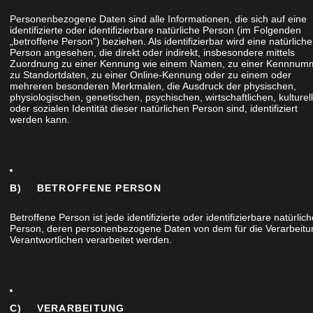
eine Ausflug in einer Schmiede im Bergischen, in
Personenbezogene Daten sind alle Informationen, die sich auf eine
dehandwerk ganz praktisch kennenlernen sollten.
identifizierte oder identifizierbare natürliche Person (im Folgenden
„betroffene Person") beziehen. Als identifizierbar wird eine natürliche
ch ein weiterer Tischlerbetrieb und ein Team aus
Person angesehen, die direkt oder indirekt, insbesondere mittels
Zuordnung zu einer Kennung wie einem Namen, zu einer Kennnum
3 Personen im Alter von 16-57 Jahren.
zu Standortdaten, zu einer Online-Kennung oder zu einem oder
mehreren besonderen Merkmalen, die Ausdruck der physischen,
physiologischen, genetischen, psychischen, wirtschaftlichen, kulturel
ür unsere Sicherheit entsprechend mit
oder sozialen Identität dieser natürlichen Person sind, identifiziert
werden kann.
t und mit Schutzbrillen ausgestattet.
eit mit dem glühenden Werkstoff Eisen wurden uns
deutlicht.
B) BETROFFENE PERSON
: eine Gruppe wollte nordische Messer schmieden,
ich noch Griffe aus Holz in der Tischlerwerkstatt
Betroffene Person ist jede identifizierte oder identifizierbare natürlic
Person, deren personenbezogene Daten von dem für die Verarbeitu
sich für Pflanzstäbe oder eine Pflanzschaufel.
Verantwortlichen verarbeitet werden.
en Material, dass vorher entweder im Schmiedeofen
hen gebracht wurde. Alle waren konzentriert,
C) VERARBEITUNG