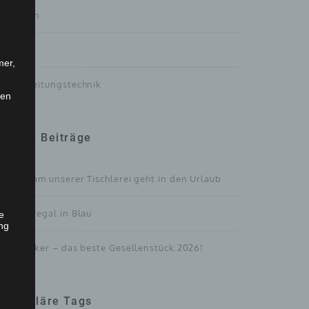
Treppen
Türen
mer,
Verarbeitungstechnik
len
Neue Beiträge
Das Team unserer Tischlerei geht in den Urlaub
Bücherregal in Blau
he
ng
Der Kicker – das beste Gesellenstück 2026!
Populäre Tags