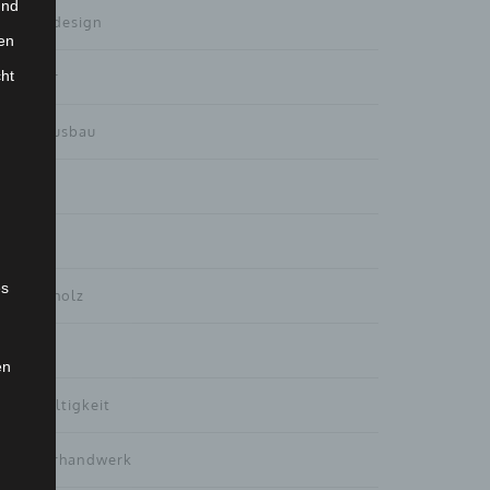
und
Gartendesign
en
cht
Haustür
Innenausbau
Interna
Küchen
es
Massivholz
Möbel
en
Nachhaltigkeit
Tischlerhandwerk