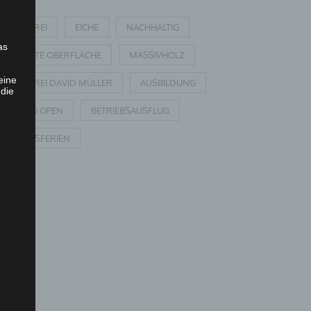
TISCHLEREI
EICHE
NACHHALTIG
as
LACKIERTE OBERFLÄCHE
MASSIVHOLZ
eine
TISCHLEREI DAVID MÜLLER
AUSBILDUNG
 die
PUSH TO OPEN
BETRIEBSAUSFLUG
BETRIEBSFERIEN