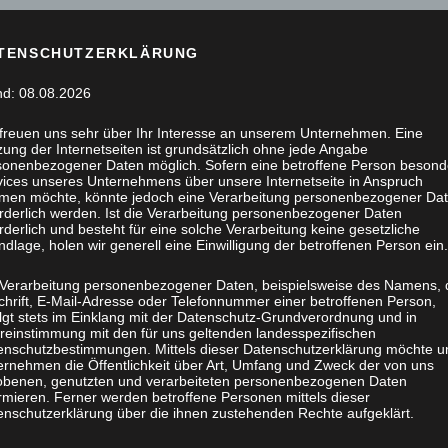
TENSCHUTZERKLÄRUNG
nd: 08.08.2026
 freuen uns sehr über Ihr Interesse an unserem Unternehmen. Eine
ung der Internetseiten ist grundsätzlich ohne jede Angabe
sonenbezogener Daten möglich. Sofern eine betroffene Person besond
vices unseres Unternehmens über unsere Internetseite in Anspruch
men möchte, könnte jedoch eine Verarbeitung personenbezogener Da
orderlich werden. Ist die Verarbeitung personenbezogener Daten
rderlich und besteht für eine solche Verarbeitung keine gesetzliche
dlage, holen wir generell eine Einwilligung der betroffenen Person ein.
 Verarbeitung personenbezogener Daten, beispielsweise des Namens, 
chrift, E-Mail-Adresse oder Telefonnummer einer betroffenen Person,
olgt stets im Einklang mit der Datenschutz-Grundverordnung und in
reinstimmung mit den für uns geltenden landesspezifischen
enschutzbestimmungen. Mittels dieser Datenschutzerklärung möchte u
ernehmen die Öffentlichkeit über Art, Umfang und Zweck der von uns
obenen, genutzten und verarbeiteten personenbezogenen Daten
rmieren. Ferner werden betroffene Personen mittels dieser
enschutzerklärung über die ihnen zustehenden Rechte aufgeklärt.