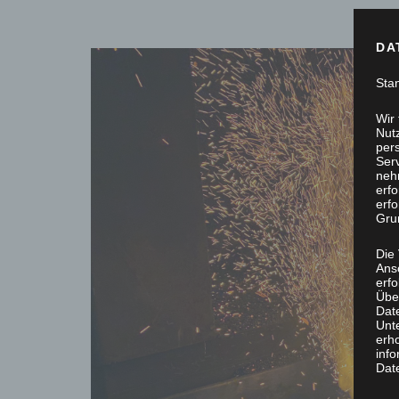
DA
Sta
Wir
Nutz
per
Ser
neh
erf
erfo
Grun
Die
Ans
erf
Übe
Dat
Unt
erh
info
Dat