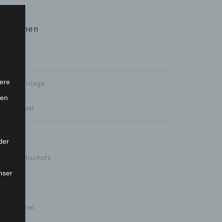
Themen
Alle
ere
Außenanlage
ten
Badmöbel
Design
der
Einbruchschutz
nser
Fenster
Flurmöbel