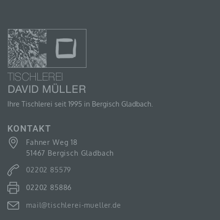
Person, Behörde, Einrichtung oder andere Stelle, die
allein oder gemeinsam mit anderen über die Zwecke
und Mittel der Verarbeitung von personenbezogenen
Daten entscheidet. Sind die Zwecke und Mittel dieser
Verarbeitung durch das Unionsrecht oder das Recht
der Mitgliedstaaten vorgegeben, so kann der
Verantwortliche beziehungsweise können die
bestimmten Kriterien seiner Benennung nach dem
Unionsrecht oder dem Recht der Mitgliedstaaten
vorgesehen werden.
Ihre Tischlerei seit 1995 in Bergisch Gladbach.
H) AUFTRAGSVERARBEITER
KONTAKT
Fahner Weg 18
Auftragsverarbeiter ist eine natürliche oder juristische
Person, Behörde, Einrichtung oder andere Stelle, die
51467 Bergisch Gladbach
personenbezogene Daten im Auftrag des
Verantwortlichen verarbeitet.
02202 85579
02202 85886
mail@tischlerei-mueller.de
I) EMPFÄNGER