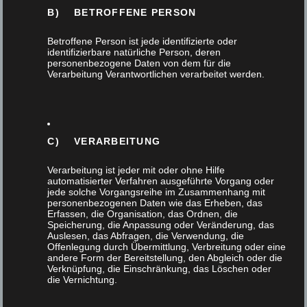
B) BETROFFENE PERSON
Betroffene Person ist jede identifizierte oder
identifizierbare natürliche Person, deren
personenbezogene Daten von dem für die
Verarbeitung Verantwortlichen verarbeitet werden.
C) VERARBEITUNG
Verarbeitung ist jeder mit oder ohne Hilfe
Freeride – Fahrspass am Betriebsausflug
automatisierter Verfahren ausgeführte Vorgang oder
jede solche Vorgangsreihe im Zusammenhang mit
personenbezogenen Daten wie das Erheben, das
31. Oktober 2020
Erfassen, die Organisation, das Ordnen, die
Speicherung, die Anpassung oder Veränderung, das
Auslesen, das Abfragen, die Verwendung, die
Den diesjährigen Betriebsausflug unserer
Offenlegung durch Übermittlung, Verbreitung oder eine
Tischlerei unter dem Motto Freeride – Fahrspaß
andere Form der Bereitstellung, den Abgleich oder die
Verknüpfung, die Einschränkung, das Löschen oder
hatten wir für den 30. Oktober geplant und
die Vernichtung.
konnten…