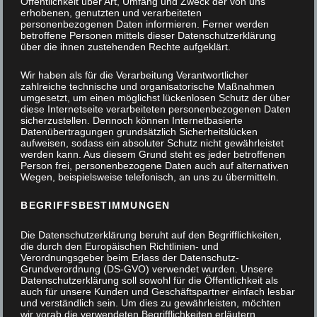
Öffentlichkeit über Art, Umfang und Zweck der von uns
erhobenen, genutzten und verarbeiteten
personenbezogenen Daten informieren. Ferner werden
betroffene Personen mittels dieser Datenschutzerklärung
über die ihnen zustehenden Rechte aufgeklärt.
Wir haben als für die Verarbeitung Verantwortlicher
zahlreiche technische und organisatorische Maßnahmen
umgesetzt, um einen möglichst lückenlosen Schutz der über
diese Internetseite verarbeiteten personenbezogenen Daten
sicherzustellen. Dennoch können Internetbasierte
Datenübertragungen grundsätzlich Sicherheitslücken
aufweisen, sodass ein absoluter Schutz nicht gewährleistet
werden kann. Aus diesem Grund steht es jeder betroffenen
Person frei, personenbezogene Daten auch auf alternativen
Wegen, beispielsweise telefonisch, an uns zu übermitteln.
BEGRIFFSBESTIMMUNGEN
Die Datenschutzerklärung beruht auf den Begrifflichkeiten,
die durch den Europäischen Richtlinien- und
Verordnungsgeber beim Erlass der Datenschutz-
Grundverordnung (DS-GVO) verwendet wurden. Unsere
Datenschutzerklärung soll sowohl für die Öffentlichkeit als
auch für unsere Kunden und Geschäftspartner einfach lesbar
und verständlich sein. Um dies zu gewährleisten, möchten
Schmieden: Tischler und glühendes Metall
wir vorab die verwendeten Begrifflichkeiten erläutern.