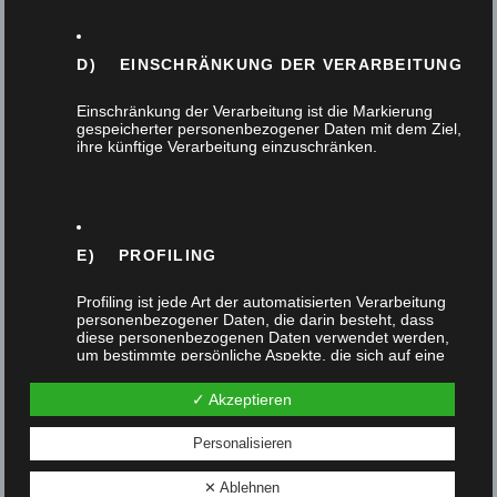
D) EINSCHRÄNKUNG DER VERARBEITUNG
Einschränkung der Verarbeitung ist die Markierung
gespeicherter personenbezogener Daten mit dem Ziel,
ihre künftige Verarbeitung einzuschränken.
E) PROFILING
Profiling ist jede Art der automatisierten Verarbeitung
personenbezogener Daten, die darin besteht, dass
diese personenbezogenen Daten verwendet werden,
um bestimmte persönliche Aspekte, die sich auf eine
natürliche Person beziehen, zu bewerten,
insbesondere, um Aspekte bezüglich Arbeitsleistung,
✓ Akzeptieren
wirtschaftlicher Lage, Gesundheit, persönlicher
Vorlieben, Interessen, Zuverlässigkeit, Verhalten,
Aufenthaltsort oder Ortswechsel dieser natürlichen
Personalisieren
Person zu analysieren oder vorherzusagen.
✕ Ablehnen