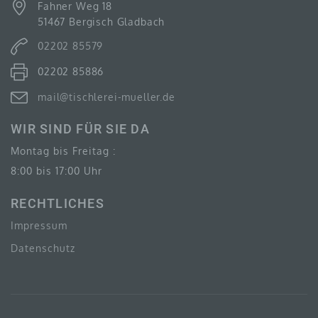
Fahner Weg 18
51467 Bergisch Gladbach
02202 85579
F) PSEUDONYMISIERUNG
02202 85886
Pseudonymisierung ist die Verarbeitung
personenbezogener Daten in einer Weise, auf welche
mail@tischlerei-mueller.de
die personenbezogenen Daten ohne Hinzuziehung
zusätzlicher Informationen nicht mehr einer
spezifischen betroffenen Person zugeordnet werden
WIR SIND FÜR SIE DA
können, sofern diese zusätzlichen Informationen
gesondert aufbewahrt werden und technischen und
Montag bis Freitag :
organisatorischen Maßnahmen unterliegen, die
gewährleisten, dass die personenbezogenen Daten
8:00 bis 17:00 Uhr
nicht einer identifizierten oder identifizierbaren
natürlichen Person zugewiesen werden.
RECHTLICHES
Impressum
Datenschutz
G) VERANTWORTLICHER ODER FÜR DIE
VERARBEITUNG VERANTWORTLICHER
Verantwortlicher oder für die Verarbeitung
Verantwortlicher ist die natürliche oder juristische