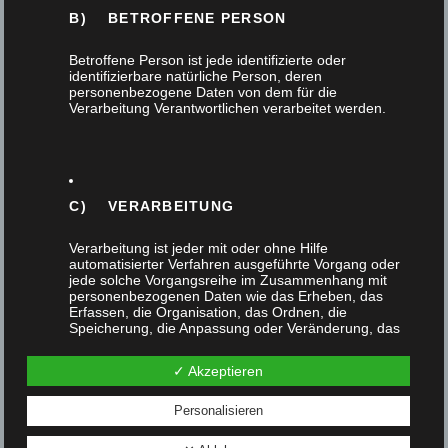
B) BETROFFENE PERSON
Betroffene Person ist jede identifizierte oder
identifizierbare natürliche Person, deren
personenbezogene Daten von dem für die
Verarbeitung Verantwortlichen verarbeitet werden.
C) VERARBEITUNG
Verarbeitung ist jeder mit oder ohne Hilfe
25 Jahre Tischlerei David Müller
automatisierter Verfahren ausgeführte Vorgang oder
jede solche Vorgangsreihe im Zusammenhang mit
personenbezogenen Daten wie das Erheben, das
1. April 2020
Erfassen, die Organisation, das Ordnen, die
Speicherung, die Anpassung oder Veränderung, das
Auslesen, das Abfragen, die Verwendung, die
Unsere Tischlerei feiert 25 Jahre Bestehen. Seit
Offenlegung durch Übermittlung, Verbreitung oder eine
✓ Akzeptieren
dem 1. April 1995 führt David Müller die Tischlerei
andere Form der Bereitstellung, den Abgleich oder die
Verknüpfung, die Einschränkung, das Löschen oder
im Fahner Weg 18…
die Vernichtung.
Personalisieren