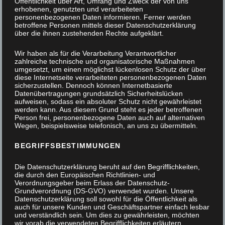
Öffentlichkeit über Art, Umfang und Zweck der von uns
erhobenen, genutzten und verarbeiteten
personenbezogenen Daten informieren. Ferner werden
betroffene Personen mittels dieser Datenschutzerklärung
über die ihnen zustehenden Rechte aufgeklärt.
Wir haben als für die Verarbeitung Verantwortlicher
zahlreiche technische und organisatorische Maßnahmen
umgesetzt, um einen möglichst lückenlosen Schutz der über
diese Internetseite verarbeiteten personenbezogenen Daten
sicherzustellen. Dennoch können Internetbasierte
Datenübertragungen grundsätzlich Sicherheitslücken
aufweisen, sodass ein absoluter Schutz nicht gewährleistet
werden kann. Aus diesem Grund steht es jeder betroffenen
Person frei, personenbezogene Daten auch auf alternativen
Wegen, beispielsweise telefonisch, an uns zu übermitteln.
BEGRIFFSBESTIMMUNGEN
Die Datenschutzerklärung beruht auf den Begrifflichkeiten,
die durch den Europäischen Richtlinien- und
Verordnungsgeber beim Erlass der Datenschutz-
Grundverordnung (DS-GVO) verwendet wurden. Unsere
Datenschutzerklärung soll sowohl für die Öffentlichkeit als
auch für unsere Kunden und Geschäftspartner einfach lesbar
und verständlich sein. Um dies zu gewährleisten, möchten
Jugendliche im Handwerk
wir vorab die verwendeten Begrifflichkeiten erläutern.