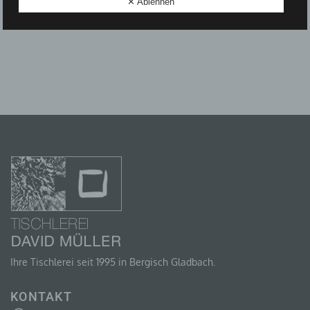
✕ Ablehnen
D) EINSCHRÄNKUNG DER VERARBEITUNG
Einschränkung der Verarbeitung ist die Markierung
gespeicherter personenbezogener Daten mit dem Ziel,
ihre künftige Verarbeitung einzuschränken.
E) PROFILING
Profiling ist jede Art der automatisierten Verarbeitung
personenbezogener Daten, die darin besteht, dass
diese personenbezogenen Daten verwendet werden,
um bestimmte persönliche Aspekte, die sich auf eine
natürliche Person beziehen, zu bewerten,
insbesondere, um Aspekte bezüglich Arbeitsleistung,
wirtschaftlicher Lage, Gesundheit, persönlicher
Ihre Tischlerei seit 1995 in Bergisch Gladbach.
Vorlieben, Interessen, Zuverlässigkeit, Verhalten,
Aufenthaltsort oder Ortswechsel dieser natürlichen
Person zu analysieren oder vorherzusagen.
KONTAKT