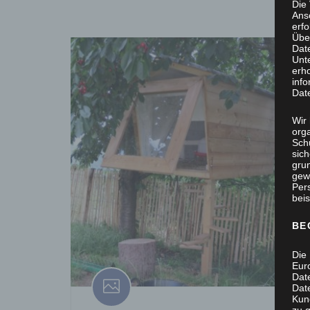
Die
Ans
erf
Übe
Dat
Unt
erh
info
Dat
Wir 
org
Sch
sic
grun
gew
Per
beis
BE
Die 
Eur
Dat
Date
Kun