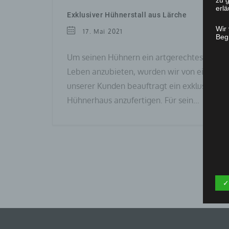
zu g
erlä
Exklusiver Hühnerstall aus Lärche
Wir
17. Mai 2021
Begr
Um seinen Hühnern ein artgerechtes
Leben anzubieten, wurden wir von einem
unserer Kunden beauftragt ein exklusives
Hühnerhaus anzufertigen. Für sein…
✓