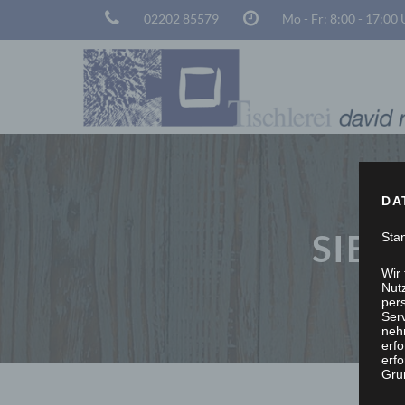
02202 85579
Mo - Fr: 8:00 - 17:00
DA
SIE 
Sta
Wir
Nutz
per
Ser
neh
erf
erfo
Grun