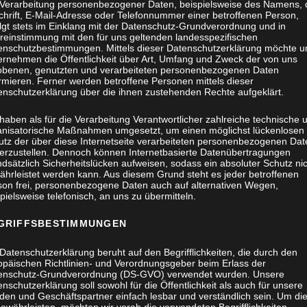
 Verarbeitung personenbezogener Daten, beispielsweise des Namens, 
chrift, E-Mail-Adresse oder Telefonnummer einer betroffenen Person,
olgt stets im Einklang mit der Datenschutz-Grundverordnung und in
reinstimmung mit den für uns geltenden landesspezifischen
enschutzbestimmungen. Mittels dieser Datenschutzerklärung möchte u
ernehmen die Öffentlichkeit über Art, Umfang und Zweck der von uns
obenen, genutzten und verarbeiteten personenbezogenen Daten
rmieren. Ferner werden betroffene Personen mittels dieser
enschutzerklärung über die ihnen zustehenden Rechte aufgeklärt.
haben als für die Verarbeitung Verantwortlicher zahlreiche technische 
anisatorische Maßnahmen umgesetzt, um einen möglichst lückenlosen
utz der über diese Internetseite verarbeiteten personenbezogenen Dat
herzustellen. Dennoch können Internetbasierte Datenübertragungen
dsätzlich Sicherheitslücken aufweisen, sodass ein absoluter Schutz ni
ährleistet werden kann. Aus diesem Grund steht es jeder betroffenen
son frei, personenbezogene Daten auch auf alternativen Wegen,
pielsweise telefonisch, an uns zu übermitteln.
GRIFFSBESTIMMUNGEN
Datenschutzerklärung beruht auf den Begrifflichkeiten, die durch den
opäischen Richtlinien- und Verordnungsgeber beim Erlass der
enschutz-Grundverordnung (DS-GVO) verwendet wurden. Unsere
nschutzerklärung soll sowohl für die Öffentlichkeit als auch für unsere
den und Geschäftspartner einfach lesbar und verständlich sein. Um di