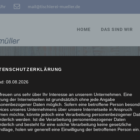
 Uhr
mail@tischlerei-mueller.de
HOME
DAS SIND WIR
TENSCHUTZERKLÄRUNG
STÖBERN, WIR SCHRE
nd: 08.08.2026
 freuen uns sehr über Ihr Interesse an unserem Unternehmen. Eine
ung der Internetseiten ist grundsätzlich ohne jede Angabe
sonenbezogener Daten möglich. Sofern eine betroffene Person besond
vices unseres Unternehmens über unsere Internetseite in Anspruch
men möchte, könnte jedoch eine Verarbeitung personenbezogener Da
orderlich werden. Ist die Verarbeitung personenbezogener Daten
rderlich und besteht für eine solche Verarbeitung keine gesetzliche
dlage, holen wir generell eine Einwilligung der betroffenen Person ein.