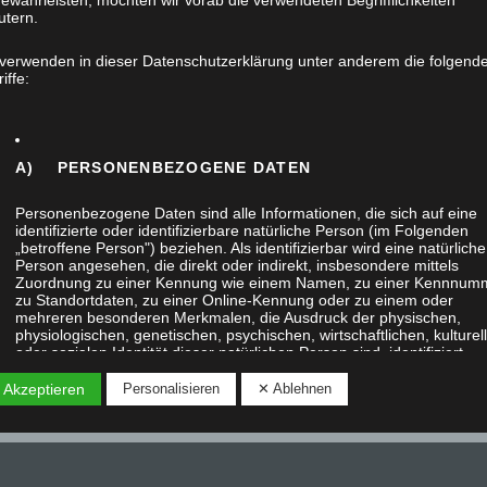
ewährleisten, möchten wir vorab die verwendeten Begrifflichkeiten
utern.
 verwenden in dieser Datenschutzerklärung unter anderem die folgend
iffe:
A) PERSONENBEZOGENE DATEN
Personenbezogene Daten sind alle Informationen, die sich auf eine
identifizierte oder identifizierbare natürliche Person (im Folgenden
„betroffene Person") beziehen. Als identifizierbar wird eine natürliche
Person angesehen, die direkt oder indirekt, insbesondere mittels
Zuordnung zu einer Kennung wie einem Namen, zu einer Kennnum
zu Standortdaten, zu einer Online-Kennung oder zu einem oder
mehreren besonderen Merkmalen, die Ausdruck der physischen,
physiologischen, genetischen, psychischen, wirtschaftlichen, kulturel
oder sozialen Identität dieser natürlichen Person sind, identifiziert
werden kann.
 Akzeptieren
Personalisieren
✕ Ablehnen
B) BETROFFENE PERSON