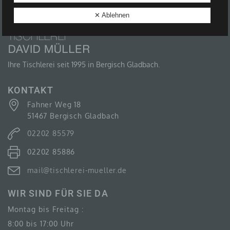
B) BETROFFENE PERSON
✕ Ablehnen
Betroffene Person ist jede identifizierte oder
identifizierbare natürliche Person, deren
personenbezogene Daten von dem für die
Verarbeitung Verantwortlichen verarbeitet werden.
Ihre Tischlerei seit 1995 in Bergisch Gladbach.
KONTAKT
Fahner Weg 18
C) VERARBEITUNG
51467 Bergisch Gladbach
Verarbeitung ist jeder mit oder ohne Hilfe
02202 85579
automatisierter Verfahren ausgeführte Vorgang oder
jede solche Vorgangsreihe im Zusammenhang mit
02202 85886
personenbezogenen Daten wie das Erheben, das
Erfassen, die Organisation, das Ordnen, die
Speicherung, die Anpassung oder Veränderung, das
mail@tischlerei-mueller.de
Auslesen, das Abfragen, die Verwendung, die
Offenlegung durch Übermittlung, Verbreitung oder eine
WIR SIND FÜR SIE DA
andere Form der Bereitstellung, den Abgleich oder die
Verknüpfung, die Einschränkung, das Löschen oder
Montag bis Freitag :
die Vernichtung.
8:00 bis 17:00 Uhr