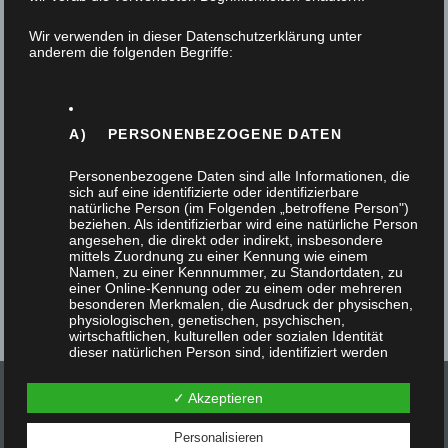
18. November 2024
Wir verwenden in dieser Datenschutzerklärung unter
anderem die folgenden Begriffe:
Nach der Entkernung und vollständigen
Renovierung ihres Hauses wollten die Besitzer
den Stauraum unter der Treppe sinnvoll und
A) PERSONENBEZOGENE DATEN
platzsparend nutzen.…
Personenbezogene Daten sind alle Informationen, die
sich auf eine identifizierte oder identifizierbare
natürliche Person (im Folgenden „betroffene Person")
beziehen. Als identifizierbar wird eine natürliche Person
angesehen, die direkt oder indirekt, insbesondere
mittels Zuordnung zu einer Kennung wie einem
Namen, zu einer Kennnummer, zu Standortdaten, zu
einer Online-Kennung oder zu einem oder mehreren
besonderen Merkmalen, die Ausdruck der physischen,
physiologischen, genetischen, psychischen,
wirtschaftlichen, kulturellen oder sozialen Identität
dieser natürlichen Person sind, identifiziert werden
kann.
✓ Akzeptieren
Personalisieren