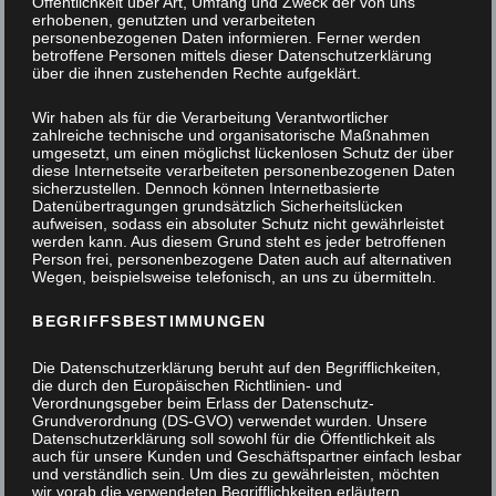
Öffentlichkeit über Art, Umfang und Zweck der von uns
erhobenen, genutzten und verarbeiteten
personenbezogenen Daten informieren. Ferner werden
betroffene Personen mittels dieser Datenschutzerklärung
über die ihnen zustehenden Rechte aufgeklärt.
Wir haben als für die Verarbeitung Verantwortlicher
zahlreiche technische und organisatorische Maßnahmen
umgesetzt, um einen möglichst lückenlosen Schutz der über
diese Internetseite verarbeiteten personenbezogenen Daten
sicherzustellen. Dennoch können Internetbasierte
Datenübertragungen grundsätzlich Sicherheitslücken
aufweisen, sodass ein absoluter Schutz nicht gewährleistet
werden kann. Aus diesem Grund steht es jeder betroffenen
Person frei, personenbezogene Daten auch auf alternativen
Wegen, beispielsweise telefonisch, an uns zu übermitteln.
BEGRIFFSBESTIMMUNGEN
Die Datenschutzerklärung beruht auf den Begrifflichkeiten,
die durch den Europäischen Richtlinien- und
Verordnungsgeber beim Erlass der Datenschutz-
Grundverordnung (DS-GVO) verwendet wurden. Unsere
Datenschutzerklärung soll sowohl für die Öffentlichkeit als
auch für unsere Kunden und Geschäftspartner einfach lesbar
und verständlich sein. Um dies zu gewährleisten, möchten
Stauschrank unter einer Treppe
wir vorab die verwendeten Begrifflichkeiten erläutern.