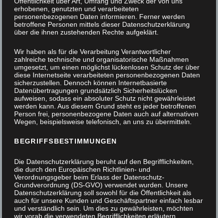
Öffentlichkeit über Art, Umfang und Zweck der von uns
erhobenen, genutzten und verarbeiteten
personenbezogenen Daten informieren. Ferner werden
betroffene Personen mittels dieser Datenschutzerklärung
über die ihnen zustehenden Rechte aufgeklärt.
Wir haben als für die Verarbeitung Verantwortlicher
zahlreiche technische und organisatorische Maßnahmen
umgesetzt, um einen möglichst lückenlosen Schutz der über
diese Internetseite verarbeiteten personenbezogenen Daten
sicherzustellen. Dennoch können Internetbasierte
Datenübertragungen grundsätzlich Sicherheitslücken
aufweisen, sodass ein absoluter Schutz nicht gewährleistet
werden kann. Aus diesem Grund steht es jeder betroffenen
Person frei, personenbezogene Daten auch auf alternativen
Wegen, beispielsweise telefonisch, an uns zu übermitteln.
BEGRIFFSBESTIMMUNGEN
Die Datenschutzerklärung beruht auf den Begrifflichkeiten,
die durch den Europäischen Richtlinien- und
Verordnungsgeber beim Erlass der Datenschutz-
Grundverordnung (DS-GVO) verwendet wurden. Unsere
Datenschutzerklärung soll sowohl für die Öffentlichkeit als
auch für unsere Kunden und Geschäftspartner einfach lesbar
und verständlich sein. Um dies zu gewährleisten, möchten
Sideboard mit Nussbaum furnierter Oberfläche und
wir vorab die verwendeten Begrifflichkeiten erläutern.