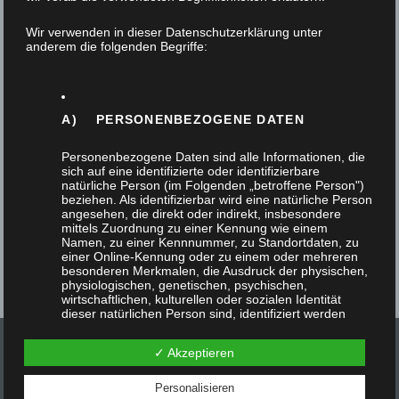
lackierter Glasschiebetür – das Gesellenstück
Wir verwenden in dieser Datenschutzerklärung unter
26. Juni 2020
anderem die folgenden Begriffe:
Am Ende der 3jährigen Ausbildung zum Tischler
fertigen die Lehrlinge ein Möbel, das ein Drittel
A) PERSONENBEZOGENE DATEN
der Prüfung zum Gesellen ausmacht.…
Personenbezogene Daten sind alle Informationen, die
sich auf eine identifizierte oder identifizierbare
natürliche Person (im Folgenden „betroffene Person")
beziehen. Als identifizierbar wird eine natürliche Person
angesehen, die direkt oder indirekt, insbesondere
mittels Zuordnung zu einer Kennung wie einem
Namen, zu einer Kennnummer, zu Standortdaten, zu
einer Online-Kennung oder zu einem oder mehreren
besonderen Merkmalen, die Ausdruck der physischen,
physiologischen, genetischen, psychischen,
wirtschaftlichen, kulturellen oder sozialen Identität
dieser natürlichen Person sind, identifiziert werden
kann.
✓ Akzeptieren
Personalisieren