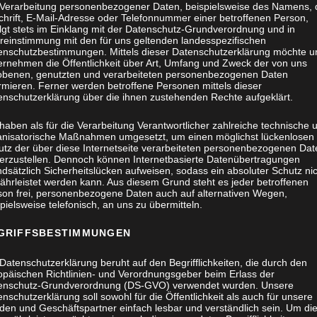
 Verarbeitung personenbezogener Daten, beispielsweise des Namens, 
chrift, E-Mail-Adresse oder Telefonnummer einer betroffenen Person,
olgt stets im Einklang mit der Datenschutz-Grundverordnung und in
reinstimmung mit den für uns geltenden landesspezifischen
enschutzbestimmungen. Mittels dieser Datenschutzerklärung möchte u
ernehmen die Öffentlichkeit über Art, Umfang und Zweck der von uns
obenen, genutzten und verarbeiteten personenbezogenen Daten
rmieren. Ferner werden betroffene Personen mittels dieser
enschutzerklärung über die ihnen zustehenden Rechte aufgeklärt.
haben als für die Verarbeitung Verantwortlicher zahlreiche technische 
anisatorische Maßnahmen umgesetzt, um einen möglichst lückenlosen
utz der über diese Internetseite verarbeiteten personenbezogenen Dat
herzustellen. Dennoch können Internetbasierte Datenübertragungen
dsätzlich Sicherheitslücken aufweisen, sodass ein absoluter Schutz ni
ährleistet werden kann. Aus diesem Grund steht es jeder betroffenen
son frei, personenbezogene Daten auch auf alternativen Wegen,
pielsweise telefonisch, an uns zu übermitteln.
GRIFFSBESTIMMUNGEN
Datenschutzerklärung beruht auf den Begrifflichkeiten, die durch den
opäischen Richtlinien- und Verordnungsgeber beim Erlass der
enschutz-Grundverordnung (DS-GVO) verwendet wurden. Unsere
nschutzerklärung soll sowohl für die Öffentlichkeit als auch für unsere
den und Geschäftspartner einfach lesbar und verständlich sein. Um di