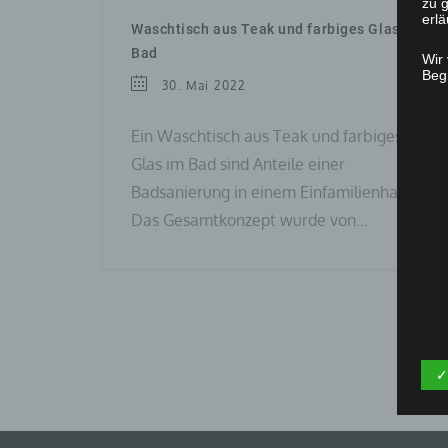
zu g
erlä
Waschtisch aus Teak und farbiges Glas im
Bad
Wir
Begr
30. Mai 2022
Ein Waschtisch aus Teak und farbiges
Glas im Bad sind Anteile einer
Badsanierung in einem Einfamilienhaus.
Das Gesamtkonzept wurde von…
✓