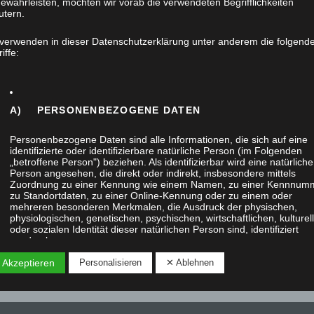
ewährleisten, möchten wir vorab die verwendeten Begrifflichkeiten
utern.
 verwenden in dieser Datenschutzerklärung unter anderem die folgend
iffe:
A) PERSONENBEZOGENE DATEN
Personenbezogene Daten sind alle Informationen, die sich auf eine
identifizierte oder identifizierbare natürliche Person (im Folgenden
„betroffene Person") beziehen. Als identifizierbar wird eine natürliche
Person angesehen, die direkt oder indirekt, insbesondere mittels
Zuordnung zu einer Kennung wie einem Namen, zu einer Kennnum
zu Standortdaten, zu einer Online-Kennung oder zu einem oder
mehreren besonderen Merkmalen, die Ausdruck der physischen,
physiologischen, genetischen, psychischen, wirtschaftlichen, kulturel
oder sozialen Identität dieser natürlichen Person sind, identifiziert
werden kann.
 Akzeptieren
Personalisieren
✕ Ablehnen
B) BETROFFENE PERSON