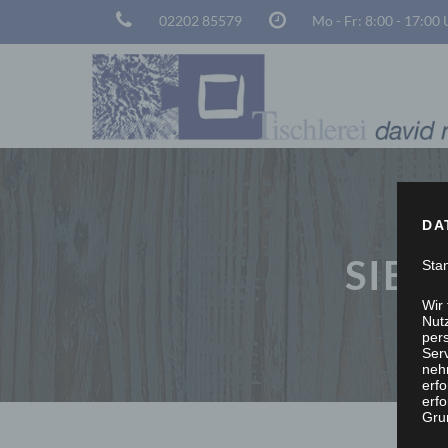
02202 85579
Mo - Fr: 8:00 - 17:00
DA
SIE 
Sta
Wir
Nutz
per
Ser
neh
erf
erfo
Grun