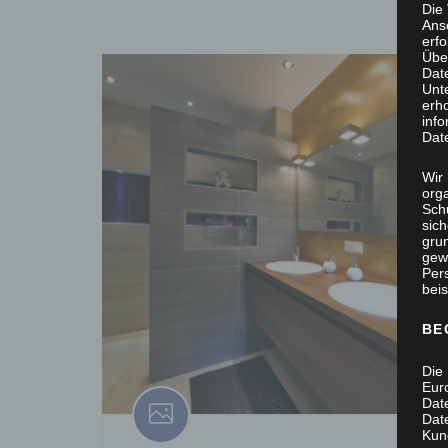
Die
Ans
erf
Übe
Dat
Unt
erh
info
Dat
Wir 
org
Sch
sic
grun
gew
Per
beis
BE
Die 
Eur
Dat
Date
Kun