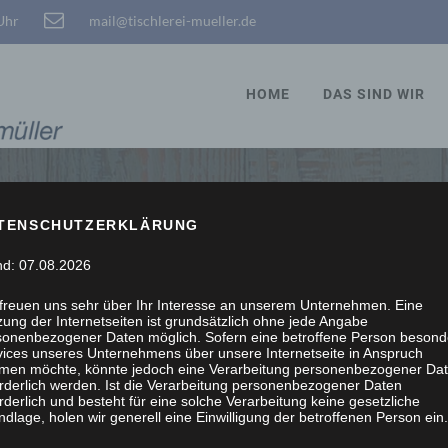
 Uhr
mail@tischlerei-mueller.de
HOME
DAS SIND WIR
TENSCHUTZERKLÄRUNG
STÖBERN, WIR SCHRE
nd: 07.08.2026
 freuen uns sehr über Ihr Interesse an unserem Unternehmen. Eine
ung der Internetseiten ist grundsätzlich ohne jede Angabe
sonenbezogener Daten möglich. Sofern eine betroffene Person besond
vices unseres Unternehmens über unsere Internetseite in Anspruch
men möchte, könnte jedoch eine Verarbeitung personenbezogener Da
orderlich werden. Ist die Verarbeitung personenbezogener Daten
rderlich und besteht für eine solche Verarbeitung keine gesetzliche
dlage, holen wir generell eine Einwilligung der betroffenen Person ein.