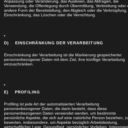
Anpassung oder Veränderung, das Auslesen, das Abfragen, die
Verwendung, die Offenlegung durch Übermittlung, Verbreitung oder 
andere Form der Bereitstellung, den Abgleich oder die Verknüpfung,
Einschränkung, das Löschen oder die Vernichtung.
D) EINSCHRÄNKUNG DER VERARBEITUNG
Einschränkung der Verarbeitung ist die Markierung gespeicherter
personenbezogener Daten mit dem Ziel, ihre künftige Verarbeitung
einzuschränken.
unserer Werkstatt aus Plattenmaterial und
al wurde deckend weiß lackiert und die
eizt. Hierdurch entstand ein sehr schöner Kontrast.
E) PROFILING
t eine weiße Lackoberfläche und die Details setzen
kanten der Oberschränke, die Griffleisten der
Profiling ist jede Art der automatisierten Verarbeitung
z- bzw. Ablagefläche wirken so wie Applikationen.
personenbezogener Daten, die darin besteht, dass diese
personenbezogenen Daten verwendet werden, um bestimmte
 und im Besonderen die Sitz- bzw. Ablagefläche aus
persönliche Aspekte, die sich auf eine natürliche Person beziehen, z
bewerten, insbesondere, um Aspekte bezüglich Arbeitsleistung,
che.
wirtschaftlicher Lage, Gesundheit, persönlicher Vorlieben, Interessen