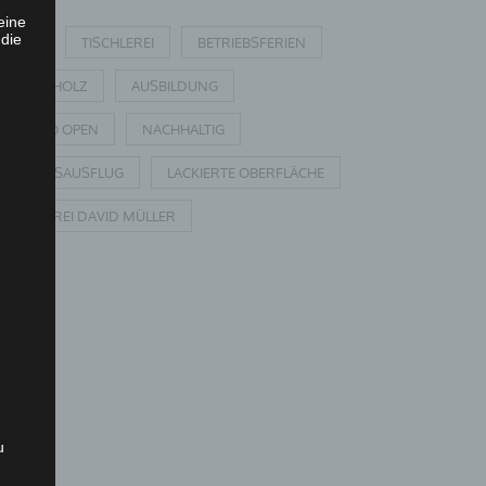
eine
 die
EICHE
TISCHLEREI
BETRIEBSFERIEN
MASSIVHOLZ
AUSBILDUNG
PUSH TO OPEN
NACHHALTIG
BETRIEBSAUSFLUG
LACKIERTE OBERFLÄCHE
TISCHLEREI DAVID MÜLLER
u
,