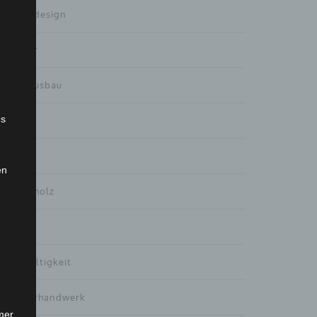
Gartendesign
Haustür
Innenausbau
es
Interna
Küchen
en
Massivholz
Möbel
Nachhaltigkeit
Tischlerhandwerk
mer,