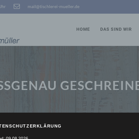
 Uhr
mail@tischlerei-mueller.de
HOME
DAS SIND WIR
SSGENAU GESCHREINE
TENSCHUTZERKLÄRUNG
nd: 09.08.2026