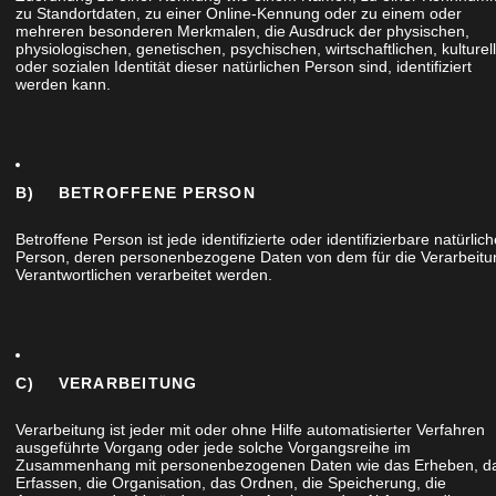
zu Standortdaten, zu einer Online-Kennung oder zu einem oder
mehreren besonderen Merkmalen, die Ausdruck der physischen,
physiologischen, genetischen, psychischen, wirtschaftlichen, kulturel
oder sozialen Identität dieser natürlichen Person sind, identifiziert
werden kann.
chten sich unsere Kunden einen
die vorhandene Nische neben der Eingangstür
B) BETROFFENE PERSON
te das Paar in die Beratung schon mit. Es wurde
Betroffene Person ist jede identifizierte oder identifizierbare natürlic
Person, deren personenbezogene Daten von dem für die Verarbeitu
d welche Materialien sich anbieten, wie das Möbel
Verantwortlichen verarbeitet werden.
nd ob es Einzelheiten gibt, die später im Gebrauch
werden müssen
C) VERARBEITUNG
Verarbeitung ist jeder mit oder ohne Hilfe automatisierter Verfahren
ausgeführte Vorgang oder jede solche Vorgangsreihe im
Zusammenhang mit personenbezogenen Daten wie das Erheben, d
Erfassen, die Organisation, das Ordnen, die Speicherung, die