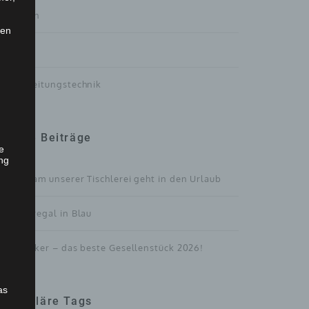
Treppen
len
Türen
Verarbeitungstechnik
Neue Beiträge
he
ng
Das Team unserer Tischlerei geht in den Urlaub
Bücherregal in Blau
Der Kicker – das beste Gesellenstück 2026!
as
Populäre Tags