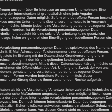
 freuen uns sehr über Ihr Interesse an unserem Unternehmen. Eine
ung der Internetseiten ist grundsätzlich ohne jede Angabe
sonenbezogener Daten möglich. Sofern eine betroffene Person besond
vices unseres Unternehmens über unsere Internetseite in Anspruch
men möchte, könnte jedoch eine Verarbeitung personenbezogener Da
orderlich werden. Ist die Verarbeitung personenbezogener Daten
rderlich und besteht für eine solche Verarbeitung keine gesetzliche
dlage, holen wir generell eine Einwilligung der betroffenen Person ein.
 Verarbeitung personenbezogener Daten, beispielsweise des Namens, 
chrift, E-Mail-Adresse oder Telefonnummer einer betroffenen Person,
olgt stets im Einklang mit der Datenschutz-Grundverordnung und in
reinstimmung mit den für uns geltenden landesspezifischen
enschutzbestimmungen. Mittels dieser Datenschutzerklärung möchte u
ernehmen die Öffentlichkeit über Art, Umfang und Zweck der von uns
obenen, genutzten und verarbeiteten personenbezogenen Daten
rmieren. Ferner werden betroffene Personen mittels dieser
enschutzerklärung über die ihnen zustehenden Rechte aufgeklärt.
haben als für die Verarbeitung Verantwortlicher zahlreiche technische 
anisatorische Maßnahmen umgesetzt, um einen möglichst lückenlosen
utz der über diese Internetseite verarbeiteten personenbezogenen Dat
herzustellen. Dennoch können Internetbasierte Datenübertragungen
dsätzlich Sicherheitslücken aufweisen, sodass ein absoluter Schutz ni
ährleistet werden kann. Aus diesem Grund steht es jeder betroffenen