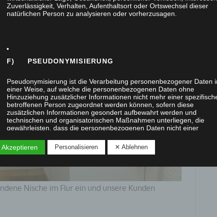
Zuverlässigkeit, Verhalten, Aufenthaltsort oder Ortswechsel dieser
natürlichen Person zu analysieren oder vorherzusagen.
F) PSEUDONYMISIERUNG
Pseudonymisierung ist die Verarbeitung personenbezogener Daten i
einer Weise, auf welche die personenbezogenen Daten ohne
Hinzuziehung zusätzlicher Informationen nicht mehr einer spezifisch
betroffenen Person zugeordnet werden können, sofern diese
zusätzlichen Informationen gesondert aufbewahrt werden und
technischen und organisatorischen Maßnahmen unterliegen, die
gewährleisten, dass die personenbezogenen Daten nicht einer
identifizierten oder identifizierbaren natürlichen Person zugewiesen
werden.
 Akzeptieren
Personalisieren
✕ Ablehnen
handene Nische im Flur ein und unsere Kunden
G) VERANTWORTLICHER ODER FÜR DIE
VERARBEITUNG VERANTWORTLICHER
.