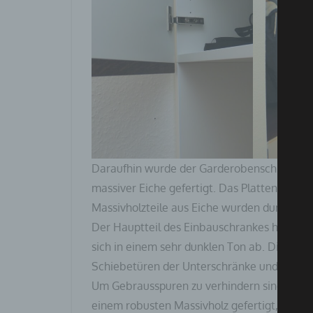
Daraufhin wurde der Garderobenschrank in 
massiver Eiche gefertigt. Das Plattenmateri
Massivholzteile aus Eiche wurden dunkel geb
Der Hauptteil des Einbauschrankes hat jetz
sich in einem sehr dunklen Ton ab. Die Griff
Schiebetüren der Unterschränke und die Sit
Um Gebrausspuren zu verhindern sind diese
einem robusten Massivholz gefertigt, aus Ei