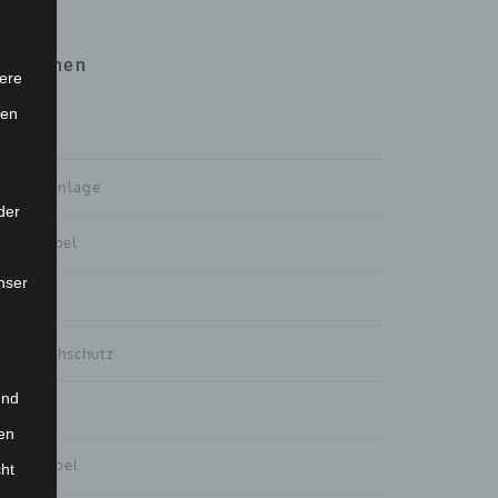
Themen
ere
ten
Alle
Außenanlage
der
Badmöbel
nser
Design
Einbruchschutz
und
Fenster
en
Flurmöbel
cht