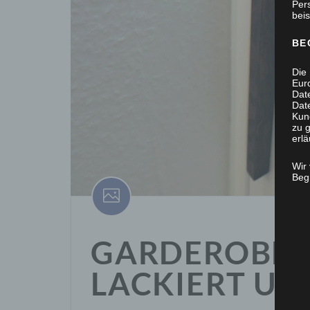
Per
beis
BE
Die 
Eur
Dat
Date
Kun
zu g
erlä
Wir
Begr
GARDEROBE
LACKIERT UN