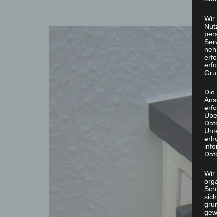
Wir
Nutz
per
Ser
neh
erf
erfo
Grun
Die
Ans
erf
Übe
Dat
Unt
erh
info
Dat
Wir 
org
Sch
sic
grun
gew