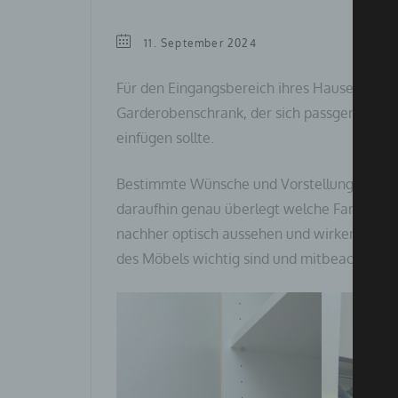
11. September 2024
Für den Eingangsbereich ihres Hauses wüns
Garderobenschrank, der sich passgenau in 
einfügen sollte.
Bestimmte Wünsche und Vorstellungen brach
daraufhin genau überlegt welche Farben un
nachher optisch aussehen und wirken soll, u
des Möbels wichtig sind und mitbeachtet 