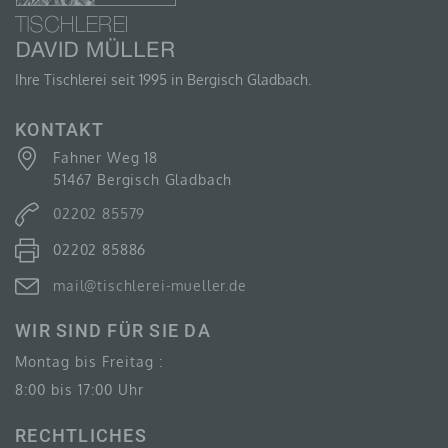
Empfänger ist eine natürliche oder juristische Person,
Behörde, Einrichtung oder andere Stelle, der
personenbezogene Daten offengelegt werden,
Ihre Tischlerei seit 1995 in Bergisch Gladbach.
unabhängig davon, ob es sich bei ihr um einen Dritten
handelt oder nicht. Behörden, die im Rahmen eines
bestimmten Untersuchungsauftrags nach dem
KONTAKT
Unionsrecht oder dem Recht der Mitgliedstaaten
möglicherweise personenbezogene Daten erhalten,
Fahner Weg 18
gelten jedoch nicht als Empfänger.
51467 Bergisch Gladbach
02202 85579
02202 85886
J) DRITTER
mail@tischlerei-mueller.de
Dritter ist eine natürliche oder juristische Person,
Behörde, Einrichtung oder andere Stelle außer der
WIR SIND FÜR SIE DA
betroffenen Person, dem Verantwortlichen, dem
Auftragsverarbeiter und den Personen, die unter der
Montag bis Freitag :
unmittelbaren Verantwortung des Verantwortlichen
oder des Auftragsverarbeiters befugt sind, die
8:00 bis 17:00 Uhr
personenbezogenen Daten zu verarbeiten.
RECHTLICHES