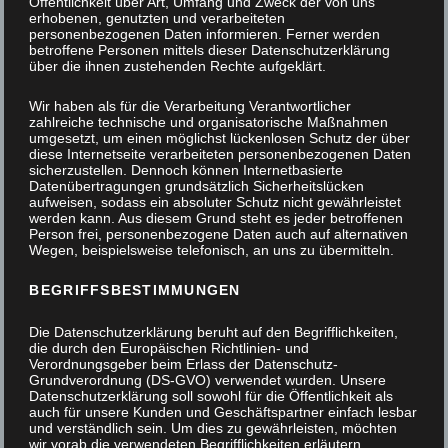
Öffentlichkeit über Art, Umfang und Zweck der von uns
erhobenen, genutzten und verarbeiteten
personenbezogenen Daten informieren. Ferner werden
GARDEROBE
betroffene Personen mittels dieser Datenschutzerklärung
über die ihnen zustehenden Rechte aufgeklärt.
Wir haben als für die Verarbeitung Verantwortlicher
zahlreiche technische und organisatorische Maßnahmen
umgesetzt, um einen möglichst lückenlosen Schutz der über
27. Mai 2019
diese Internetseite verarbeiteten personenbezogenen Daten
sicherzustellen. Dennoch können Internetbasierte
Datenübertragungen grundsätzlich Sicherheitslücken
Tags
aufweisen, sodass ein absoluter Schutz nicht gewährleistet
werden kann. Aus diesem Grund steht es jeder betroffenen
Person frei, personenbezogene Daten auch auf alternativen
Wegen, beispielsweise telefonisch, an uns zu übermitteln.
BEGRIFFSBESTIMMUNGEN
Themen
Die Datenschutzerklärung beruht auf den Begrifflichkeiten,
die durch den Europäischen Richtlinien- und
Verordnungsgeber beim Erlass der Datenschutz-
Alle
Grundverordnung (DS-GVO) verwendet wurden. Unsere
Datenschutzerklärung soll sowohl für die Öffentlichkeit als
auch für unsere Kunden und Geschäftspartner einfach lesbar
und verständlich sein. Um dies zu gewährleisten, möchten
Außenanlage
wir vorab die verwendeten Begrifflichkeiten erläutern.