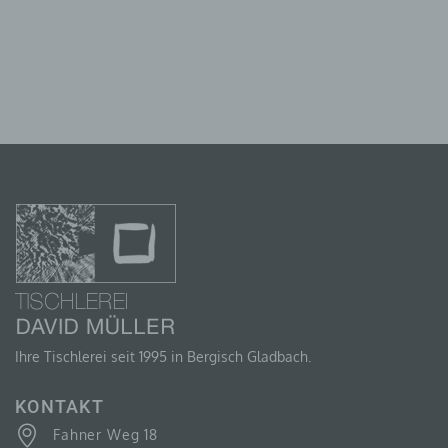
F) PSEUDONYMISIERUNG
Pseudonymisierung ist die Verarbeitung
personenbezogener Daten in einer Weise, auf welche
die personenbezogenen Daten ohne Hinzuziehung
zusätzlicher Informationen nicht mehr einer
spezifischen betroffenen Person zugeordnet werden
können, sofern diese zusätzlichen Informationen
gesondert aufbewahrt werden und technischen und
organisatorischen Maßnahmen unterliegen, die
gewährleisten, dass die personenbezogenen Daten
nicht einer identifizierten oder identifizierbaren
natürlichen Person zugewiesen werden.
Ihre Tischlerei seit 1995 in Bergisch Gladbach.
G) VERANTWORTLICHER ODER FÜR DIE
VERARBEITUNG VERANTWORTLICHER
KONTAKT
Verantwortlicher oder für die Verarbeitung
Fahner Weg 18
Verantwortlicher ist die natürliche oder juristische