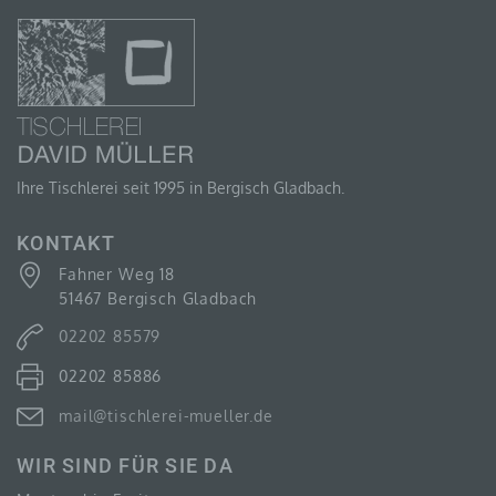
Fahner Weg 18
51467 Bergisch Gladbach
Germany
Ihre Tischlerei seit 1995 in Bergisch Gladbach.
02202 85579
KONTAKT
Fahner Weg 18
E-Mail: mail@tischlerei-mueller.de
51467 Bergisch Gladbach
02202 85579
DE 171442778
02202 85886
COOKIES / SESSIONSTORAGE / LOCALSTORAGE
mail@tischlerei-mueller.de
Die Internetseiten verwenden teilweise so genannte Cookies, Lo
dient dazu, unser Angebot nutzerfreundlicher, effektiver und sic
WIR SIND FÜR SIE DA
SessionStorage ist eine Technologie, mit welcher ihr Browser Da
Gerät abspeichert. Cookies sind Textdateien, welche über einen 