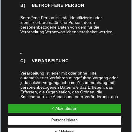
B) BETROFFENE PERSON
Betroffene Person ist jede identifizierte oder
identifizierbare natürliche Person, deren
personenbezogene Daten von dem für die
Verarbeitung Verantwortlichen verarbeitet werden.
C) VERARBEITUNG
Sideboard mit Nussbaum furnierter Oberfläche und
Verarbeitung ist jeder mit oder ohne Hilfe
lackierter Glasschiebetür – das Gesellenstück
automatisierter Verfahren ausgeführte Vorgang oder
jede solche Vorgangsreihe im Zusammenhang mit
26. Juni 2020
personenbezogenen Daten wie das Erheben, das
Erfassen, die Organisation, das Ordnen, die
Speicherung, die Anpassung oder Veränderung, das
Am Ende der 3jährigen Ausbildung zum Tischler
Auslesen, das Abfragen, die Verwendung, die
Offenlegung durch Übermittlung, Verbreitung oder eine
✓ Akzeptieren
fertigen die Lehrlinge ein Möbel, das ein Drittel
andere Form der Bereitstellung, den Abgleich oder die
Verknüpfung, die Einschränkung, das Löschen oder
der Prüfung zum Gesellen ausmacht.…
die Vernichtung.
Personalisieren
✕ Ablehnen