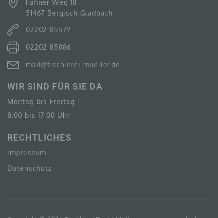
Fahner Weg 18
51467 Bergisch Gladbach
02202 85579
F) PSEUDONYMISIERUNG
02202 85886
Pseudonymisierung ist die Verarbeitung
personenbezogener Daten in einer Weise, auf welche
mail@tischlerei-mueller.de
die personenbezogenen Daten ohne Hinzuziehung
zusätzlicher Informationen nicht mehr einer
spezifischen betroffenen Person zugeordnet werden
WIR SIND FÜR SIE DA
können, sofern diese zusätzlichen Informationen
gesondert aufbewahrt werden und technischen und
Montag bis Freitag :
organisatorischen Maßnahmen unterliegen, die
8:00 bis 17:00 Uhr
gewährleisten, dass die personenbezogenen Daten
nicht einer identifizierten oder identifizierbaren
natürlichen Person zugewiesen werden.
RECHTLICHES
Impressum
Datenschutz
G) VERANTWORTLICHER ODER FÜR DIE
VERARBEITUNG VERANTWORTLICHER
Verantwortlicher oder für die Verarbeitung
Verantwortlicher ist die natürliche oder juristische