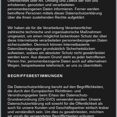
Öffentlichkeit über Art, Umfang und Zweck der von uns
erhobenen, genutzten und verarbeiteten
personenbezogenen Daten informieren. Ferner werden
betroffene Personen mittels dieser Datenschutzerklärung
über die ihnen zustehenden Rechte aufgeklärt.
Wir haben als für die Verarbeitung Verantwortlicher
zahlreiche technische und organisatorische Maßnahmen
umgesetzt, um einen möglichst lückenlosen Schutz der über
diese Internetseite verarbeiteten personenbezogenen Daten
sicherzustellen. Dennoch können Internetbasierte
Datenübertragungen grundsätzlich Sicherheitslücken
aufweisen, sodass ein absoluter Schutz nicht gewährleistet
werden kann. Aus diesem Grund steht es jeder betroffenen
Person frei, personenbezogene Daten auch auf alternativen
Wegen, beispielsweise telefonisch, an uns zu übermitteln.
BEGRIFFSBESTIMMUNGEN
Die Datenschutzerklärung beruht auf den Begrifflichkeiten,
die durch den Europäischen Richtlinien- und
Verordnungsgeber beim Erlass der Datenschutz-
Grundverordnung (DS-GVO) verwendet wurden. Unsere
Datenschutzerklärung soll sowohl für die Öffentlichkeit als
auch für unsere Kunden und Geschäftspartner einfach lesbar
und verständlich sein. Um dies zu gewährleisten, möchten
Waschtisch aus Teak und farbiges Glas im Bad
wir vorab die verwendeten Begrifflichkeiten erläutern.