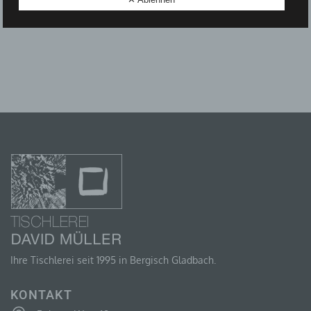
D) EINSCHRÄNKUNG DER VERARBEITUNG
Einschränkung der Verarbeitung ist die Markierung
gespeicherter personenbezogener Daten mit dem Ziel,
ihre künftige Verarbeitung einzuschränken.
E) PROFILING
Profiling ist jede Art der automatisierten Verarbeitung
personenbezogener Daten, die darin besteht, dass
diese personenbezogenen Daten verwendet werden,
um bestimmte persönliche Aspekte, die sich auf eine
natürliche Person beziehen, zu bewerten,
insbesondere, um Aspekte bezüglich Arbeitsleistung,
wirtschaftlicher Lage, Gesundheit, persönlicher
Ihre Tischlerei seit 1995 in Bergisch Gladbach.
Vorlieben, Interessen, Zuverlässigkeit, Verhalten,
Aufenthaltsort oder Ortswechsel dieser natürlichen
Person zu analysieren oder vorherzusagen.
KONTAKT