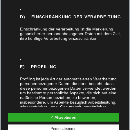
Massivholz
D) EINSCHRÄNKUNG DER VERARBEITUNG
Möbel
Einschränkung der Verarbeitung ist die Markierung
Nachhaltigkeit
gespeicherter personenbezogener Daten mit dem Ziel,
ihre künftige Verarbeitung einzuschränken.
Tischlerhandwerk
Treppen
E) PROFILING
Türen
Profiling ist jede Art der automatisierten Verarbeitung
personenbezogener Daten, die darin besteht, dass
diese personenbezogenen Daten verwendet werden,
Verarbeitungstechnik
um bestimmte persönliche Aspekte, die sich auf eine
natürliche Person beziehen, zu bewerten,
insbesondere, um Aspekte bezüglich Arbeitsleistung,
wirtschaftlicher Lage, Gesundheit, persönlicher
Vorlieben, Interessen, Zuverlässigkeit, Verhalten,
Neue Beiträge
Aufenthaltsort oder Ortswechsel dieser natürlichen
✓ Akzeptieren
Person zu analysieren oder vorherzusagen.
Personalisieren
Das Team unserer Tischlerei geht in den Urlaub