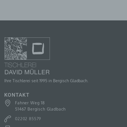
Person, Behörde, Einrichtung oder andere Stelle, die
allein oder gemeinsam mit anderen über die Zwecke
und Mittel der Verarbeitung von personenbezogenen
Daten entscheidet. Sind die Zwecke und Mittel dieser
Verarbeitung durch das Unionsrecht oder das Recht
der Mitgliedstaaten vorgegeben, so kann der
Verantwortliche beziehungsweise können die
bestimmten Kriterien seiner Benennung nach dem
Unionsrecht oder dem Recht der Mitgliedstaaten
vorgesehen werden.
H) AUFTRAGSVERARBEITER
Ihre Tischlerei seit 1995 in Bergisch Gladbach.
Auftragsverarbeiter ist eine natürliche oder juristische
Person, Behörde, Einrichtung oder andere Stelle, die
personenbezogene Daten im Auftrag des
KONTAKT
Verantwortlichen verarbeitet.
Fahner Weg 18
51467 Bergisch Gladbach
02202 85579
I) EMPFÄNGER