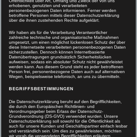
Öffentlichkeit über Art, Umfang und Zweck der von uns
erhobenen, genutzten und verarbeiteten
personenbezogenen Daten informieren. Ferner werden
betroffene Personen mittels dieser Datenschutzerklärung
über die ihnen zustehenden Rechte aufgeklärt.
Wir haben als für die Verarbeitung Verantwortlicher
zahlreiche technische und organisatorische Maßnahmen
umgesetzt, um einen möglichst lückenlosen Schutz der über
diese Internetseite verarbeiteten personenbezogenen Daten
sicherzustellen. Dennoch können Internetbasierte
Datenübertragungen grundsätzlich Sicherheitslücken
aufweisen, sodass ein absoluter Schutz nicht gewährleistet
werden kann. Aus diesem Grund steht es jeder betroffenen
Person frei, personenbezogene Daten auch auf alternativen
Wegen, beispielsweise telefonisch, an uns zu übermitteln.
BEGRIFFSBESTIMMUNGEN
BIBLIOTHEK
Die Datenschutzerklärung beruht auf den Begrifflichkeiten,
die durch den Europäischen Richtlinien- und
Verordnungsgeber beim Erlass der Datenschutz-
MIT
Grundverordnung (DS-GVO) verwendet wurden. Unsere
Datenschutzerklärung soll sowohl für die Öffentlichkeit als
auch für unsere Kunden und Geschäftspartner einfach lesbar
SCHIEBELEITER
und verständlich sein. Um dies zu gewährleisten, möchten
wir vorab die verwendeten Begrifflichkeiten erläutern.