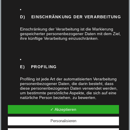
Möbel
D) EINSCHRÄNKUNG DER VERARBEITUNG
Nachhaltigkeit
Einschränkung der Verarbeitung ist die Markierung
Tischlerhandwerk
gespeicherter personenbezogener Daten mit dem Ziel,
ihre künftige Verarbeitung einzuschränken.
Treppen
Türen
E) PROFILING
Verarbeitungstechnik
Profiling ist jede Art der automatisierten Verarbeitung
personenbezogener Daten, die darin besteht, dass
diese personenbezogenen Daten verwendet werden,
um bestimmte persönliche Aspekte, die sich auf eine
natürliche Person beziehen, zu bewerten,
Neue Beiträge
insbesondere, um Aspekte bezüglich Arbeitsleistung,
wirtschaftlicher Lage, Gesundheit, persönlicher
✓ Akzeptieren
Vorlieben, Interessen, Zuverlässigkeit, Verhalten,
Aufenthaltsort oder Ortswechsel dieser natürlichen
Das Team unserer Tischlerei geht in den Urlaub
Person zu analysieren oder vorherzusagen.
Personalisieren