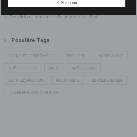
Bücherregal in Blau
✕ Ablehnen
Der Kicker – das beste Gesellenstück 2026!
F) PSEUDONYMISIERUNG
Pseudonymisierung ist die Verarbeitung
personenbezogener Daten in einer Weise, auf welche
Populäre Tags
die personenbezogenen Daten ohne Hinzuziehung
zusätzlicher Informationen nicht mehr einer
spezifischen betroffenen Person zugeordnet werden
LACKIERTE OBERFLÄCHE
TISCHLEREI
MASSIVHOLZ
können, sofern diese zusätzlichen Informationen
gesondert aufbewahrt werden und technischen und
organisatorischen Maßnahmen unterliegen, die
PUSH TO OPEN
EICHE
AUSBILDUNG
gewährleisten, dass die personenbezogenen Daten
nicht einer identifizierten oder identifizierbaren
BETRIEBSAUSFLUG
NACHHALTIG
BETRIEBSFERIEN
natürlichen Person zugewiesen werden.
TISCHLEREI DAVID MÜLLER
G) VERANTWORTLICHER ODER FÜR DIE
VERARBEITUNG VERANTWORTLICHER
Verantwortlicher oder für die Verarbeitung
Verantwortlicher ist die natürliche oder juristische