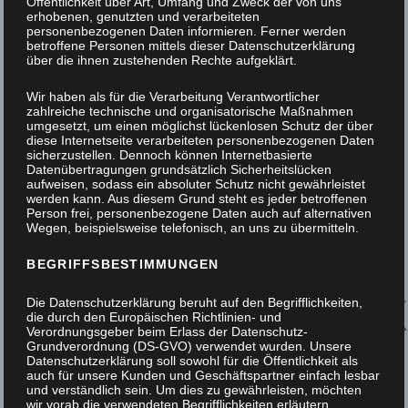
Öffentlichkeit über Art, Umfang und Zweck der von uns
erhobenen, genutzten und verarbeiteten
personenbezogenen Daten informieren. Ferner werden
betroffene Personen mittels dieser Datenschutzerklärung
über die ihnen zustehenden Rechte aufgeklärt.
Wir haben als für die Verarbeitung Verantwortlicher
zahlreiche technische und organisatorische Maßnahmen
umgesetzt, um einen möglichst lückenlosen Schutz der über
diese Internetseite verarbeiteten personenbezogenen Daten
sicherzustellen. Dennoch können Internetbasierte
Datenübertragungen grundsätzlich Sicherheitslücken
aufweisen, sodass ein absoluter Schutz nicht gewährleistet
werden kann. Aus diesem Grund steht es jeder betroffenen
Person frei, personenbezogene Daten auch auf alternativen
Wegen, beispielsweise telefonisch, an uns zu übermitteln.
BEGRIFFSBESTIMMUNGEN
EINBAUSCHRAN
Die Datenschutzerklärung beruht auf den Begrifflichkeiten,
die durch den Europäischen Richtlinien- und
Verordnungsgeber beim Erlass der Datenschutz-
SCHLAFZIMMER
Grundverordnung (DS-GVO) verwendet wurden. Unsere
Datenschutzerklärung soll sowohl für die Öffentlichkeit als
auch für unsere Kunden und Geschäftspartner einfach lesbar
und verständlich sein. Um dies zu gewährleisten, möchten
wir vorab die verwendeten Begrifflichkeiten erläutern.