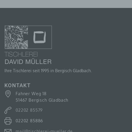
Person, Behörde, Einrichtung oder andere Stelle, die
allein oder gemeinsam mit anderen über die Zwecke
und Mittel der Verarbeitung von personenbezogenen
Daten entscheidet. Sind die Zwecke und Mittel dieser
Verarbeitung durch das Unionsrecht oder das Recht
der Mitgliedstaaten vorgegeben, so kann der
Verantwortliche beziehungsweise können die
bestimmten Kriterien seiner Benennung nach dem
Unionsrecht oder dem Recht der Mitgliedstaaten
vorgesehen werden.
Ihre Tischlerei seit 1995 in Bergisch Gladbach.
H) AUFTRAGSVERARBEITER
KONTAKT
Auftragsverarbeiter ist eine natürliche oder juristische
Person, Behörde, Einrichtung oder andere Stelle, die
Fahner Weg 18
personenbezogene Daten im Auftrag des
51467 Bergisch Gladbach
Verantwortlichen verarbeitet.
02202 85579
02202 85886
I) EMPFÄNGER
mail@tischlerei-mueller.de