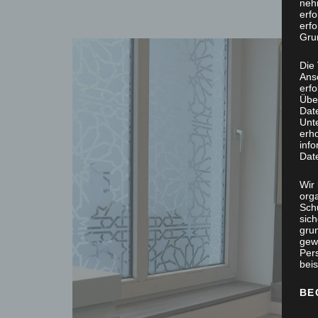
neh
erf
erfo
Grun
Die
Ans
erf
Übe
Dat
Unt
erh
info
Dat
Wir 
org
Sch
sic
grun
gew
Per
beis
BE