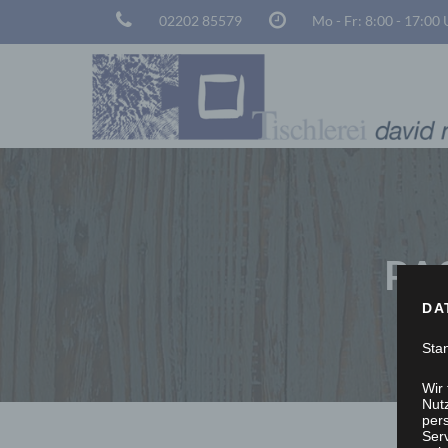
02202 85579
Mo - Fr: 8:00 - 17:00
PA
DA
Sta
Wir
Nutz
per
Ser