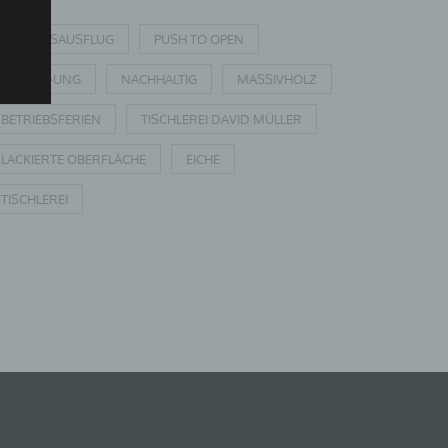
BETRIEBSAUSFLUG
PUSH TO OPEN
AUSBILDUNG
NACHHALTIG
MASSIVHOLZ
BETRIEBSFERIEN
TISCHLEREI DAVID MÜLLER
LACKIERTE OBERFLÄCHE
EICHE
TISCHLEREI
u
,