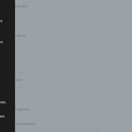
Gartendesign
Haustür
es
Innenausbau
en
Interna
Küchen
Massivholz
Möbel
mer,
Nachhaltigkeit
len
Tischlerhandwerk