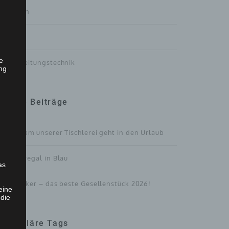
Treppen
Türen
he
Verarbeitungstechnik
ng
Neue Beiträge
Das Team unserer Tischlerei geht in den Urlaub
Bücherregal in Blau
as
Der Kicker – das beste Gesellenstück 2026!
eine
 die
Populäre Tags