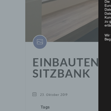
Die 
Eur
Dat
Date
Kun
zu g
erlä
Wir
Begr
EINBAUTEN I
SITZBANK
23. Oktober 2019
Tags