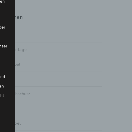
ten
Themen
der
Alle
nser
Außenanlage
Badmöbel
und
Design
en
Einbruchschutz
cht
Fenster
Flurmöbel