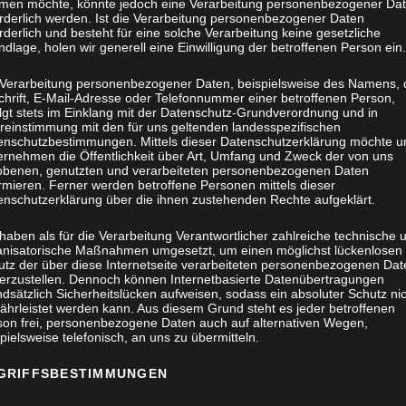
men möchte, könnte jedoch eine Verarbeitung personenbezogener Da
orderlich werden. Ist die Verarbeitung personenbezogener Daten
rderlich und besteht für eine solche Verarbeitung keine gesetzliche
dlage, holen wir generell eine Einwilligung der betroffenen Person ein.
 Verarbeitung personenbezogener Daten, beispielsweise des Namens, 
chrift, E-Mail-Adresse oder Telefonnummer einer betroffenen Person,
olgt stets im Einklang mit der Datenschutz-Grundverordnung und in
reinstimmung mit den für uns geltenden landesspezifischen
enschutzbestimmungen. Mittels dieser Datenschutzerklärung möchte u
ernehmen die Öffentlichkeit über Art, Umfang und Zweck der von uns
obenen, genutzten und verarbeiteten personenbezogenen Daten
rmieren. Ferner werden betroffene Personen mittels dieser
enschutzerklärung über die ihnen zustehenden Rechte aufgeklärt.
haben als für die Verarbeitung Verantwortlicher zahlreiche technische 
anisatorische Maßnahmen umgesetzt, um einen möglichst lückenlosen
utz der über diese Internetseite verarbeiteten personenbezogenen Dat
herzustellen. Dennoch können Internetbasierte Datenübertragungen
dsätzlich Sicherheitslücken aufweisen, sodass ein absoluter Schutz ni
ährleistet werden kann. Aus diesem Grund steht es jeder betroffenen
son frei, personenbezogene Daten auch auf alternativen Wegen,
pielsweise telefonisch, an uns zu übermitteln.
GRIFFSBESTIMMUNGEN