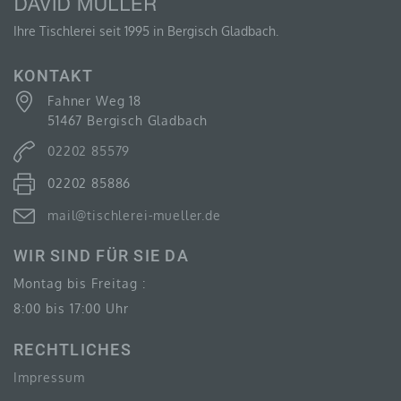
Willensbekundung in Form einer Erklärung oder einer sonst
bestätigenden Handlung, mit der die betroffene Person zu v
Ihre Tischlerei seit 1995 in Bergisch Gladbach.
dass sie mit der Verarbeitung der sie betreffenden perso
einverstanden ist.
KONTAKT
Fahner Weg 18
51467 Bergisch Gladbach
NAME UND ANSCHRIFT DES FÜR DIE VERARBEITUN
VERANTWORTLICHEN
02202 85579
02202 85886
Verantwortlicher im Sinne der Datenschutz-Grundverordnung, sons
Mitgliedstaaten der Europäischen Union geltenden Datenschutzg
mail@tischlerei-mueller.de
anderer Bestimmungen mit datenschutzrechtlichem Charakter ist 
Tischlerei david müller
WIR SIND FÜR SIE DA
Montag bis Freitag :
David Müller
8:00 bis 17:00 Uhr
RECHTLICHES
Fahner Weg 18
Impressum