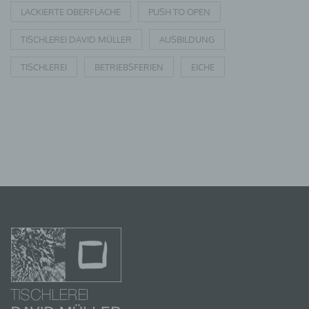
Empfänger ist eine natürliche oder juristische Person, Behö
oder andere Stelle, der personenbezogene Daten offengel
LACKIERTE OBERFLÄCHE
PUSH TO OPEN
unabhängig davon, ob es sich bei ihr um einen Dritten hande
Behörden, die im Rahmen eines bestimmten Untersuchung
TISCHLEREI DAVID MÜLLER
AUSBILDUNG
dem Unionsrecht oder dem Recht der Mitgliedstaaten mögl
personenbezogene Daten erhalten, gelten jedoch nicht als
TISCHLEREI
BETRIEBSFERIEN
EICHE
J) DRITTER
Dritter ist eine natürliche oder juristische Person, Behörde,
andere Stelle außer der betroffenen Person, dem Verantwo
Auftragsverarbeiter und den Personen, die unter der unmit
Verantwortung des Verantwortlichen oder des Auftragsverar
sind, die personenbezogenen Daten zu verarbeiten.
K) EINWILLIGUNG
Einwilligung ist jede von der betroffenen Person freiwillig f
Fall in informierter Weise und unmissverständlich abgegeb