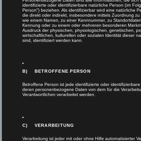
Personenbezogene Daten sind alle Informationen, die sich 
identifizierte oder identifizierbare natürliche Person (im Fo
Person") beziehen. Als identifizierbar wird eine natürliche
die direkt oder indirekt, insbesondere mittels Zuordnung z
wie einem Namen, zu einer Kennnummer, zu Standortdaten,
Kennung oder zu einem oder mehreren besonderen Merkma
Ausdruck der physischen, physiologischen, genetischen, ps
wirtschaftlichen, kulturellen oder sozialen Identität dieser n
GARDEROBENSC
sind, identifiziert werden kann.
RAUMHOCH
B) BETROFFENE PERSON
Betroffene Person ist jede identifizierte oder identifizierbar
23. Oktober 2019
deren personenbezogene Daten von dem für die Verarbeit
Verantwortlichen verarbeitet werden.
Tags
C) VERARBEITUNG
Verarbeitung ist jeder mit oder ohne Hilfe automatisierter V
Themen