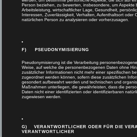
werden, um bestimmte persönliche Aspekte, die sich auf ein
Haustür
Person beziehen, zu bewerten, insbesondere, um Aspekte 
Arbeitsleistung, wirtschaftlicher Lage, Gesundheit, persönli
Interessen, Zuverlässigkeit, Verhalten, Aufenthaltsort oder
Innenausbau
natürlichen Person zu analysieren oder vorherzusagen.
Interna
Küchen
F) PSEUDONYMISIERUNG
Pseudonymisierung ist die Verarbeitung personenbezogener
Massivholz
Weise, auf welche die personenbezogenen Daten ohne Hi
zusätzlicher Informationen nicht mehr einer spezifischen b
zugeordnet werden können, sofern diese zusätzlichen Info
Möbel
gesondert aufbewahrt werden und technischen und organis
Maßnahmen unterliegen, die gewährleisten, dass die per
Daten nicht einer identifizierten oder identifizierbaren natü
Nachhaltigkeit
zugewiesen werden.
Tischlerhandwerk
Treppen
G) VERANTWORTLICHER ODER FÜR DIE VER
VERANTWORTLICHER