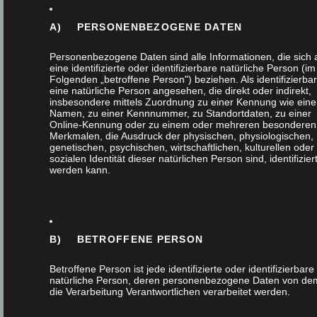
A) PERSONENBEZOGENE DATEN
Personenbezogene Daten sind alle Informationen, die sich 
eine identifizierte oder identifizierbare natürliche Person (im
HAUSEINGANGS
Folgenden „betroffene Person") beziehen. Als identifizierbar
eine natürliche Person angesehen, die direkt oder indirekt,
insbesondere mittels Zuordnung zu einer Kennung wie ein
MIT
Namen, zu einer Kennnummer, zu Standortdaten, zu einer
Online-Kennung oder zu einem oder mehreren besonderen
Merkmalen, die Ausdruck der physischen, physiologischen,
SATINIERTEM
genetischen, psychischen, wirtschaftlichen, kulturellen oder
sozialen Identität dieser natürlichen Person sind, identifizier
werden kann.
GLAS,
EINBRUCHSICHE
B) BETROFFENE PERSON
Betroffene Person ist jede identifizierte oder identifizierbare
23. Oktober 2019
natürliche Person, deren personenbezogene Daten von dem
die Verarbeitung Verantwortlichen verarbeitet werden.
Tags