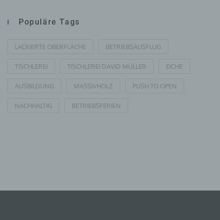
Auftragsverarbeiter ist eine natürliche oder juristische Perso
Populäre Tags
Behörde, Einrichtung oder andere Stelle, die personenbez
Daten im Auftrag des Verantwortlichen verarbeitet.
LACKIERTE OBERFLÄCHE
BETRIEBSAUSFLUG
TISCHLEREI
TISCHLEREI DAVID MÜLLER
EICHE
I) EMPFÄNGER
AUSBILDUNG
MASSIVHOLZ
PUSH TO OPEN
Empfänger ist eine natürliche oder juristische Person, Behö
NACHHALTIG
BETRIEBSFERIEN
Einrichtung oder andere Stelle, der personenbezogene Dat
offengelegt werden, unabhängig davon, ob es sich bei ihr 
einen Dritten handelt oder nicht. Behörden, die im Rahmen
bestimmten Untersuchungsauftrags nach dem Unionsrecht
dem Recht der Mitgliedstaaten möglicherweise
personenbezogene Daten erhalten, gelten jedoch nicht als
Empfänger.
J) DRITTER