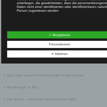
unterliegen, die gewährleisten, dass die personenbezogen
Daten nicht einer identifizierten oder identifizierbaren natür
Tischlerhandwerk
Person zugewiesen werden.
Treppen
Türen
G) VERANTWORTLICHER ODER FÜR DIE
✓ Akzeptieren
VERARBEITUNG VERANTWORTLICHER
Verarbeitungstechnik
Personalisieren
Verantwortlicher oder für die Verarbeitung Verantwortlicher i
natürliche oder juristische Person, Behörde, Einrichtung od
✕ Ablehnen
andere Stelle, die allein oder gemeinsam mit anderen über 
Zwecke und Mittel der Verarbeitung von personenbezogen
Neue Beiträge
Daten entscheidet. Sind die Zwecke und Mittel dieser
Verarbeitung durch das Unionsrecht oder das Recht der
Mitgliedstaaten vorgegeben, so kann der Verantwortliche
beziehungsweise können die bestimmten Kriterien seiner
Das Team unserer Tischlerei geht in den Urlaub
Benennung nach dem Unionsrecht oder dem Recht der
Mitgliedstaaten vorgesehen werden.
Bücherregal in Blau
Der Kicker – das beste Gesellenstück 2026!
H) AUFTRAGSVERARBEITER