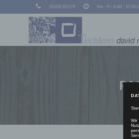
02202 85579
Mo - Fr: 8:00 - 17:00
PA
DA
Sta
Wir
Nutz
per
Ser