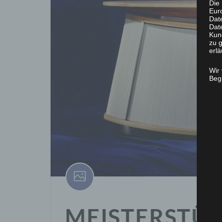
Die 
Eur
Dat
Date
Kun
zu g
erlä
Wir
Begr
MEISTERSTÜC