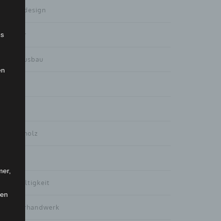
Gartendesign
Haustür
es
Innenausbau
en
Interna
Küchen
Massivholz
Möbel
mer,
Nachhaltigkeit
len
Tischlerhandwerk