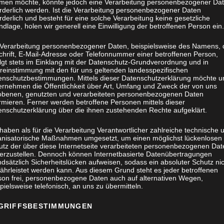
men möchte, könnte jedoch eine Verarbeitung personenbezogener Da
orderlich werden. Ist die Verarbeitung personenbezogener Daten
rderlich und besteht für eine solche Verarbeitung keine gesetzliche
dlage, holen wir generell eine Einwilligung der betroffenen Person ein.
 Verarbeitung personenbezogener Daten, beispielsweise des Namens, 
chrift, E-Mail-Adresse oder Telefonnummer einer betroffenen Person,
olgt stets im Einklang mit der Datenschutz-Grundverordnung und in
reinstimmung mit den für uns geltenden landesspezifischen
enschutzbestimmungen. Mittels dieser Datenschutzerklärung möchte u
ernehmen die Öffentlichkeit über Art, Umfang und Zweck der von uns
obenen, genutzten und verarbeiteten personenbezogenen Daten
rmieren. Ferner werden betroffene Personen mittels dieser
enschutzerklärung über die ihnen zustehenden Rechte aufgeklärt.
haben als für die Verarbeitung Verantwortlicher zahlreiche technische 
anisatorische Maßnahmen umgesetzt, um einen möglichst lückenlosen
utz der über diese Internetseite verarbeiteten personenbezogenen Dat
herzustellen. Dennoch können Internetbasierte Datenübertragungen
dsätzlich Sicherheitslücken aufweisen, sodass ein absoluter Schutz ni
ährleistet werden kann. Aus diesem Grund steht es jeder betroffenen
son frei, personenbezogene Daten auch auf alternativen Wegen,
pielsweise telefonisch, an uns zu übermitteln.
GRIFFSBESTIMMUNGEN