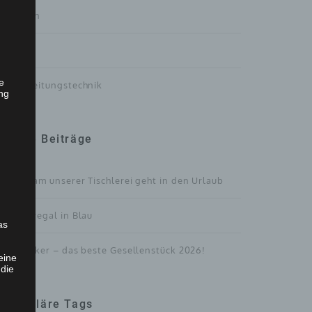
Treppen
Türen
he
Verarbeitungstechnik
ng
Neue Beiträge
Das Team unserer Tischlerei geht in den Urlaub
Bücherregal in Blau
as
Der Kicker – das beste Gesellenstück 2026!
eine
 die
Populäre Tags