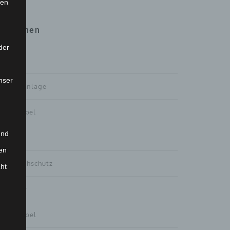
ten
Themen
der
Alle
nser
Außenanlage
Badmöbel
und
Design
en
Einbruchschutz
cht
Fenster
Flurmöbel