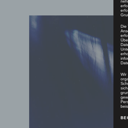
neh
erf
erfo
Grun
Die
Ans
erf
Übe
Dat
Unt
erh
info
Dat
Wir 
org
Sch
sic
grun
gew
Per
beis
BE