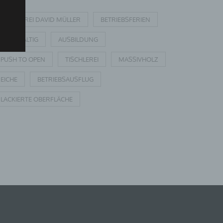
TISCHLEREI DAVID MÜLLER
BETRIEBSFERIEN
NACHHALTIG
AUSBILDUNG
PUSH TO OPEN
TISCHLEREI
MASSIVHOLZ
EICHE
BETRIEBSAUSFLUG
LACKIERTE OBERFLÄCHE
u
,